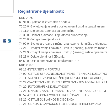
Registrirane djelatnosti:
NKD 2025:
63.91.0 -Djelatnosti internetskih portala
70.20.0 -Savjetovanje u vezi s poslovanjem i ostalim upravljanjem
73.11.0 -Djelatnosti agencija za promidžbu
73.30.0 -Odnosi s javnošću i djelatnosti priopćavanja
74.20.0 -Fotografske djelatnosti
74.99.9 -Sve ostale razne stručne, znanstvene i tehničke djelatnosti, 
77.21.1 -Iznajmljivanje i davanje u zakup (leasing) plovila za razon
77.21.9 -Iznajmljivanje i davanje u zakup (leasing) ostale opreme za 
81.23.0 -Ostale djelatnosti čišćenja
85.59.0 -Ostalo obrazovanje i poučavanje, d. n.
NKD 2007:
63.12 -INTERNETSKI PORTALI
74.90 -OSTALE STRUČNE, ZNANSTVENE I TEHNIČKE DJELATNOST
73.11 -AGENCIJE ZA PROMIDŽBU (REKLAMU I PROPAGANDU)
70.22 -SAVJETOVANJE U VEZI S POSLOVANJEM I OSTALIM UP
74.20 -FOTOGRAFSKE DJELATNOSTI
77.21 -IZNAJMLJIVANJE I DAVANJE U ZAKUP (LEA­SING) OPREM
85.59 -OSTALO OBRAZOVANJE I POUČAVANJE, D. N.
81.29 -OSTALE DJELATNOSTI ČIŠĆENJA
70.21 -ODNOSI S JAVNOŠĆU I DJELATNOSTI PRIOPĆIVANJA