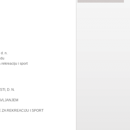
d. n.
odu
rekreaciju i sport
I, D. N.
RAVLJANJEM
E ZA REKREACIJU I SPORT