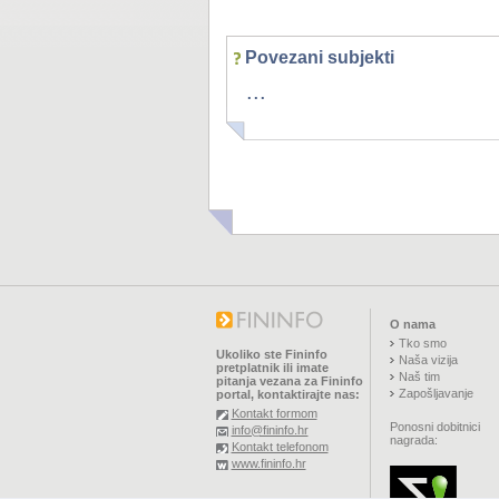
Povezani subjekti
...
O nama
Tko smo
Ukoliko ste Fininfo
Naša vizija
pretplatnik ili imate
Naš tim
pitanja vezana za Fininfo
Zapošljavanje
portal, kontaktirajte nas:
Kontakt formom
Ponosni dobitnici
info@fininfo.hr
nagrada:
Kontakt telefonom
www.fininfo.hr