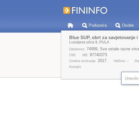
Poduzeća
Osobe
Blue SUP, obrt za savjetovanje i 
Lussijeva ulica 9, PULA
74999, Sve ostale razne struč
Djelatnost:
97740373
OIB:
MB:
2017.
-
Godina osnivanja:
Veličina:
Sta
Kontakt: