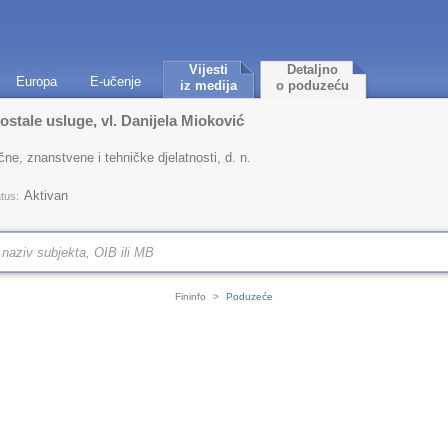
Vijesti
Detaljno
Europa
E-učenje
iz medija
o poduzeću
ostale usluge, vl. Danijela Mioković
ne, znanstvene i tehničke djelatnosti, d. n.
Aktivan
tus:
Fininfo
>
Poduzeće