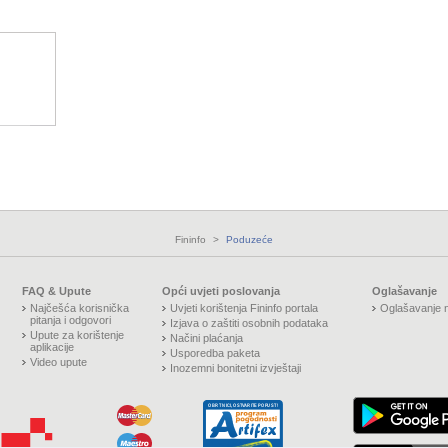
Fininfo
>
Poduzeće
FAQ & Upute
Opći uvjeti poslovanja
Oglašavanje
Najčešća korisnička
Uvjeti korištenja Fininfo portala
Oglašavanje n
pitanja i odgovori
Izjava o zaštiti osobnih podataka
Upute za korištenje
Načini plaćanja
aplikacije
Usporedba paketa
Video upute
Inozemni bonitetni izvještaji