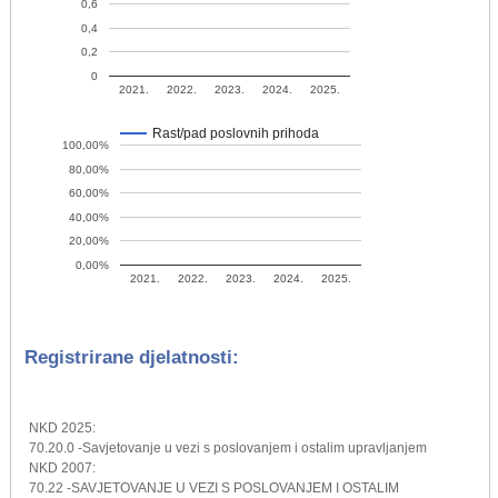
0,6
0,4
0,2
0
2021.
2022.
2023.
2024.
2025.
Rast/pad poslovnih prihoda
100,00%
80,00%
60,00%
40,00%
20,00%
0,00%
2021.
2022.
2023.
2024.
2025.
Registrirane djelatnosti:
NKD 2025:
70.20.0 -Savjetovanje u vezi s poslovanjem i ostalim upravljanjem
NKD 2007:
70.22 -SAVJETOVANJE U VEZI S POSLOVANJEM I OSTALIM