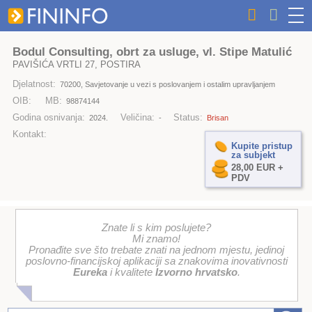
Bodul Consulting, obrt za usluge, vl. Stipe Matulić
PAVIŠIĆA VRTLI 27, POSTIRA
Djelatnost:
70200, Savjetovanje u vezi s poslovanjem i ostalim upravljanjem
OIB:
MB:
98874144
Godina osnivanja:
Veličina:
Status:
2024.
-
Brisan
Kontakt:
Kupite pristup
za subjekt
28,00 EUR +
PDV
Znate li s kim poslujete?
Mi znamo!
Pronađite sve što trebate znati na jednom mjestu, jedinoj
poslovno-financijskoj aplikaciji sa znakovima inovativnosti
Eureka
i kvalitete
Izvorno hrvatsko
.