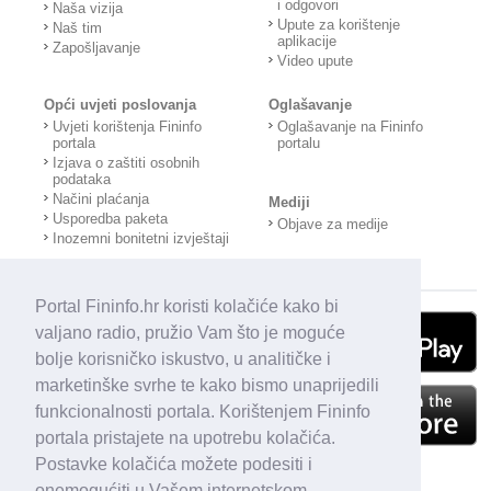
i odgovori
Naša vizija
Upute za korištenje
Naš tim
aplikacije
Zapošljavanje
Video upute
Opći uvjeti poslovanja
Oglašavanje
Uvjeti korištenja Fininfo
Oglašavanje na Fininfo
portala
portalu
Izjava o zaštiti osobnih
podataka
Načini plaćanja
Mediji
Usporedba paketa
Objave za medije
Inozemni bonitetni izvještaji
Portal Fininfo.hr koristi kolačiće kako bi
valjano radio, pružio Vam što je moguće
bolje korisničko iskustvo, u analitičke i
marketinške svrhe te kako bismo unaprijedili
funkcionalnosti portala. Korištenjem Fininfo
portala pristajete na upotrebu kolačića.
Postavke kolačića možete podesiti i
onemogućiti u Vašem internetskom