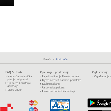
Fininfo
>
Poduzeće
FAQ & Upute
Opći uvjeti poslovanja
Oglašavanje
Najčešća korisnička
Uvjeti korištenja Fininfo portala
Oglašavanje n
pitanja i odgovori
Izjava o zaštiti osobnih podataka
Upute za korištenje
Načini plaćanja
aplikacije
Usporedba paketa
Video upute
Inozemni bonitetni izvještaji