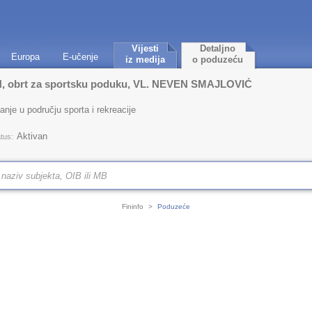
Vijesti
Detaljno
Europa
E-učenje
iz medija
o poduzeću
obrt za sportsku poduku, VL. NEVEN SMAJLOVIĆ
nje u području sporta i rekreacije
Aktivan
tus:
Fininfo
>
Poduzeće