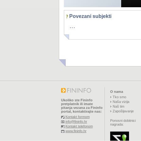
Povezani subjekti
...
O nama
Tko smo
Ukoliko ste Fininfo
Naša vizija
pretplatnik ili imate
Naš tim
pitanja vezana za Fininfo
Zapošljavanje
portal, kontaktirajte nas:
Kontakt formom
Ponosni dobitnici
info@fininfo.hr
nagrada:
Kontakt telefonom
www.fininfo.hr