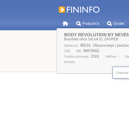
Poduzeća
Osobe
BODY REVOLUTION BY NEVEN, 
Brazilska ulica 18( lok.5), ZAGREB
85510, Obrazovanje i poučava
Djelatnost:
98878662
OIB:
MB:
2024.
-
Godina osnivanja:
Veličina:
Sta
Kontakt: