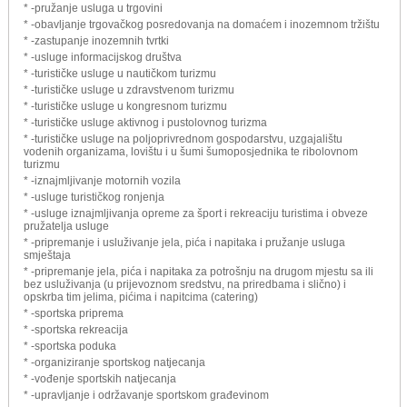
* -pružanje usluga u trgovini
* -obavljanje trgovačkog posredovanja na domaćem i inozemnom tržištu
* -zastupanje inozemnih tvrtki
* -usluge informacijskog društva
* -turističke usluge u nautičkom turizmu
* -turističke usluge u zdravstvenom turizmu
* -turističke usluge u kongresnom turizmu
* -turističke usluge aktivnog i pustolovnog turizma
* -turističke usluge na poljoprivrednom gospodarstvu, uzgajalištu
vodenih organizama, lovištu i u šumi šumoposjednika te ribolovnom
turizmu
* -iznajmljivanje motornih vozila
* -usluge turističkog ronjenja
* -usluge iznajmljivanja opreme za šport i rekreaciju turistima i obveze
pružatelja usluge
* -pripremanje i usluživanje jela, pića i napitaka i pružanje usluga
smještaja
* -pripremanje jela, pića i napitaka za potrošnju na drugom mjestu sa ili
bez usluživanja (u prijevoznom sredstvu, na priredbama i slično) i
opskrba tim jelima, pićima i napitcima (catering)
* -sportska priprema
* -sportska rekreacija
* -sportska poduka
* -organiziranje sportskog natjecanja
* -vođenje sportskih natjecanja
* -upravljanje i održavanje sportskom građevinom