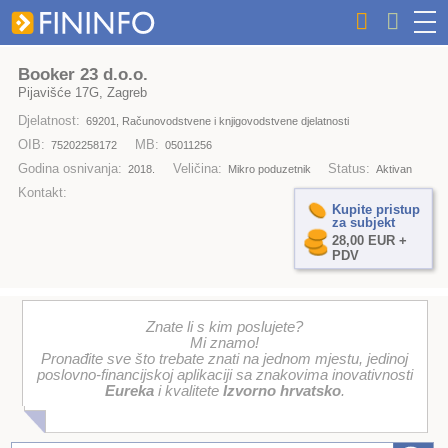
Booker 23 d.o.o.
Pijavišće 17G, Zagreb
Djelatnost:
69201, Računovodstvene i knjigovodstvene djelatnosti
OIB:
MB:
75202258172
05011256
Godina osnivanja:
Veličina:
Status:
2018.
Mikro poduzetnik
Aktivan
Kontakt:
Kupite pristup
za subjekt
28,00 EUR +
PDV
Znate li s kim poslujete?
Mi znamo!
Pronađite sve što trebate znati na jednom mjestu, jedinoj
poslovno-financijskoj aplikaciji sa znakovima inovativnosti
Eureka
i kvalitete
Izvorno hrvatsko
.