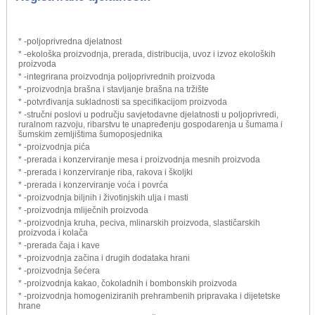
* -poljoprivredna djelatnost
* -ekološka proizvodnja, prerada, distribucija, uvoz i izvoz ekoloških
proizvoda
* -integrirana proizvodnja poljoprivrednih proizvoda
* -proizvodnja brašna i stavljanje brašna na tržište
* -potvrđivanja sukladnosti sa specifikacijom proizvoda
* -stručni poslovi u području savjetodavne djelatnosti u poljoprivredi,
ruralnom razvoju, ribarstvu te unapređenju gospodarenja u šumama i
šumskim zemljištima šumoposjednika
* -proizvodnja pića
* -prerada i konzerviranje mesa i proizvodnja mesnih proizvoda
* -prerada i konzerviranje riba, rakova i školjki
* -prerada i konzerviranje voća i povrća
* -proizvodnja biljnih i životinjskih ulja i masti
* -proizvodnja mliječnih proizvoda
* -proizvodnja kruha, peciva, mlinarskih proizvoda, slastičarskih
proizvoda i kolača
* -prerada čaja i kave
* -proizvodnja začina i drugih dodataka hrani
* -proizvodnja šećera
* -proizvodnja kakao, čokoladnih i bombonskih proizvoda
* -proizvodnja homogeniziranih prehrambenih pripravaka i dijetetske
hrane