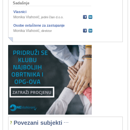
Sadašnje
Vlasnici
Monika Vlahović
,
jedini član d.o.o.
Osobe ovlaštene za zastupanje
Monika Vlahović
,
direktor
...
Povezani subjekti