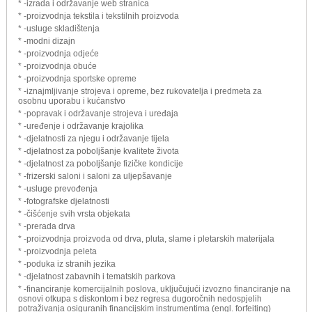
* -izrada i održavanje web stranica
* -proizvodnja tekstila i tekstilnih proizvoda
* -usluge skladištenja
* -modni dizajn
* -proizvodnja odjeće
* -proizvodnja obuće
* -proizvodnja sportske opreme
* -iznajmljivanje strojeva i opreme, bez rukovatelja i predmeta za
osobnu uporabu i kućanstvo
* -popravak i održavanje strojeva i uređaja
* -uređenje i održavanje krajolika
* -djelatnosti za njegu i održavanje tijela
* -djelatnost za poboljšanje kvalitete života
* -djelatnost za poboljšanje fizičke kondicije
* -frizerski saloni i saloni za uljepšavanje
* -usluge prevođenja
* -fotografske djelatnosti
* -čišćenje svih vrsta objekata
* -prerada drva
* -proizvodnja proizvoda od drva, pluta, slame i pletarskih materijala
* -proizvodnja peleta
* -poduka iz stranih jezika
* -djelatnost zabavnih i tematskih parkova
* -financiranje komercijalnih poslova, uključujući izvozno financiranje na
osnovi otkupa s diskontom i bez regresa dugoročnih nedospjelih
potraživanja osiguranih financijskim instrumentima (engl. forfeiting)