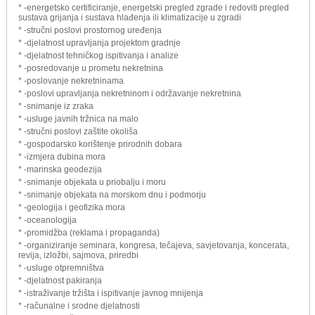
* -energetsko certificiranje, energetski pregled zgrade i redoviti pregled
sustava grijanja i sustava hlađenja ili klimatizacije u zgradi
* -stručni poslovi prostornog uređenja
* -djelatnost upravljanja projektom gradnje
* -djelatnost tehničkog ispitivanja i analize
* -posredovanje u prometu nekretnina
* -poslovanje nekretninama
* -poslovi upravljanja nekretninom i održavanje nekretnina
* -snimanje iz zraka
* -usluge javnih tržnica na malo
* -stručni poslovi zaštite okoliša
* -gospodarsko korištenje prirodnih dobara
* -izmjera dubina mora
* -marinska geodezija
* -snimanje objekata u priobalju i moru
* -snimanje objekata na morskom dnu i podmorju
* -geologija i geofizika mora
* -oceanologija
* -promidžba (reklama i propaganda)
* -organiziranje seminara, kongresa, tečajeva, savjetovanja, koncerata,
revija, izložbi, sajmova, priredbi
* -usluge otpremništva
* -djelatnost pakiranja
* -istraživanje tržišta i ispitivanje javnog mnijenja
* -računalne i srodne djelatnosti