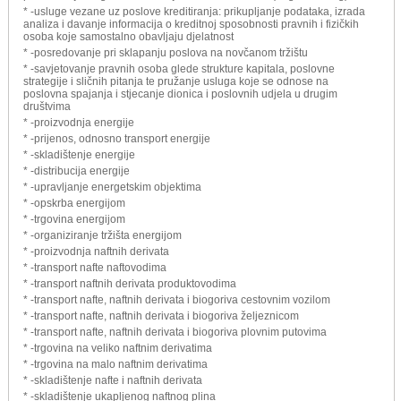
* -usluge vezane uz poslove kreditiranja: prikupljanje podataka, izrada
analiza i davanje informacija o kreditnoj sposobnosti pravnih i fizičkih
osoba koje samostalno obavljaju djelatnost
* -posredovanje pri sklapanju poslova na novčanom tržištu
* -savjetovanje pravnih osoba glede strukture kapitala, poslovne
strategije i sličnih pitanja te pružanje usluga koje se odnose na
poslovna spajanja i stjecanje dionica i poslovnih udjela u drugim
društvima
* -proizvodnja energije
* -prijenos, odnosno transport energije
* -skladištenje energije
* -distribucija energije
* -upravljanje energetskim objektima
* -opskrba energijom
* -trgovina energijom
* -organiziranje tržišta energijom
* -proizvodnja naftnih derivata
* -transport nafte naftovodima
* -transport naftnih derivata produktovodima
* -transport nafte, naftnih derivata i biogoriva cestovnim vozilom
* -transport nafte, naftnih derivata i biogoriva željeznicom
* -transport nafte, naftnih derivata i biogoriva plovnim putovima
* -trgovina na veliko naftnim derivatima
* -trgovina na malo naftnim derivatima
* -skladištenje nafte i naftnih derivata
* -skladištenje ukapljenog naftnog plina