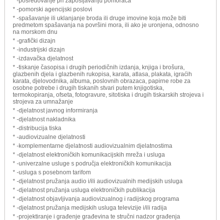
* -posredovanje pri zapošljavanju pomoraca
* -pomorski agencijski poslovi
* -spašavanje ili uklanjanje broda ili druge imovine koja može biti
predmetom spašavanja na površini mora, ili ako je uronjena, odnosno
na morskom dnu
* -grafički dizajn
* -industrijski dizajn
* -izdavačka djelatnost
* -tiskanje časopisa i drugih periodičnih izdanja, knjiga i brošura,
glazbenih djela i glazbenih rukopisa, karata, atlasa, plakata, igraćih
karata, djelovodnika, albuma, poslovnih obrazaca, papirne robe za
osobne potrebe i drugih tiskanih stvari putem knjigotiska,
termokopiranja, ofseta, fotogravure, sitotiska i drugih tiskarskih strojeva i
strojeva za umnažanje
* -djelatnost javnog informiranja
* -djelatnost nakladnika
* -distribucija tiska
* -audiovizualne djelatnosti
* -komplementarne djelatnosti audiovizualnim djelatnostima
* -djelatnost elektroničkih komunikacijskih mreža i usluga
* -univerzalne usluge s područja elektroničkih komunikacija
* -usluga s posebnom tarifom
* -djelatnost pružanja audio i/ili audiovizualnih medijskih usluga
* -djelatnost pružanja usluga elektroničkih publikacija
* -djelatnost objavljivanja audiovizualnog i radijskog programa
* -djelatnost pružanja medijskih usluga televizije i/ili radija
* -projektiranje i građenje građevina te stručni nadzor građenja