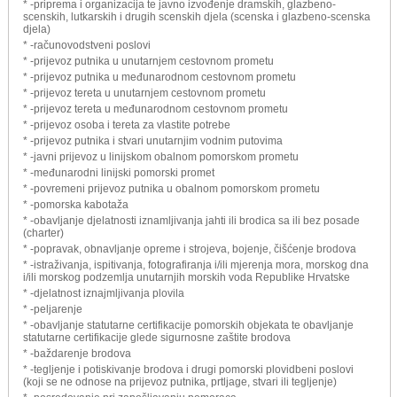
* -priprema i organizacija te javno izvođenje dramskih, glazbeno-
scenskih, lutkarskih i drugih scenskih djela (scenska i glazbeno-scenska
djela)
* -računovodstveni poslovi
* -prijevoz putnika u unutarnjem cestovnom prometu
* -prijevoz putnika u međunarodnom cestovnom prometu
* -prijevoz tereta u unutarnjem cestovnom prometu
* -prijevoz tereta u međunarodnom cestovnom prometu
* -prijevoz osoba i tereta za vlastite potrebe
* -prijevoz putnika i stvari unutarnjim vodnim putovima
* -javni prijevoz u linijskom obalnom pomorskom prometu
* -međunarodni linijski pomorski promet
* -povremeni prijevoz putnika u obalnom pomorskom prometu
* -pomorska kabotaža
* -obavljanje djelatnosti iznamljivanja jahti ili brodica sa ili bez posade
(charter)
* -popravak, obnavljanje opreme i strojeva, bojenje, čišćenje brodova
* -istraživanja, ispitivanja, fotografiranja i/ili mjerenja mora, morskog dna
i/ili morskog podzemlja unutarnjih morskih voda Republike Hrvatske
* -djelatnost iznajmljivanja plovila
* -peljarenje
* -obavljanje statutarne certifikacije pomorskih objekata te obavljanje
statutarne certifikacije glede sigurnosne zaštite brodova
* -baždarenje brodova
* -tegljenje i potiskivanje brodova i drugi pomorski plovidbeni poslovi
(koji se ne odnose na prijevoz putnika, prtljage, stvari ili tegljenje)