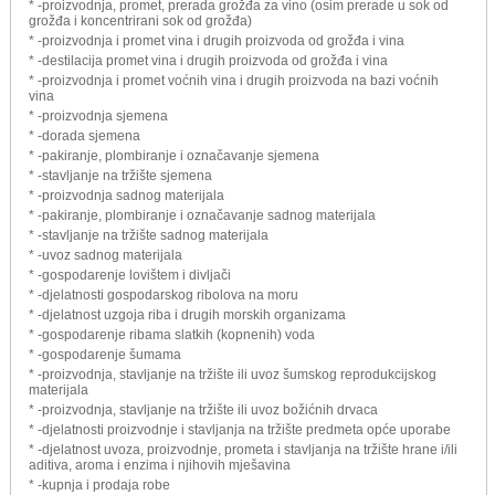
* -proizvodnja, promet, prerada grožđa za vino (osim prerade u sok od
grožđa i koncentrirani sok od grožđa)
* -proizvodnja i promet vina i drugih proizvoda od grožđa i vina
* -destilacija promet vina i drugih proizvoda od grožđa i vina
* -proizvodnja i promet voćnih vina i drugih proizvoda na bazi voćnih
vina
* -proizvodnja sjemena
* -dorada sjemena
* -pakiranje, plombiranje i označavanje sjemena
* -stavljanje na tržište sjemena
* -proizvodnja sadnog materijala
* -pakiranje, plombiranje i označavanje sadnog materijala
* -stavljanje na tržište sadnog materijala
* -uvoz sadnog materijala
* -gospodarenje lovištem i divljači
* -djelatnosti gospodarskog ribolova na moru
* -djelatnost uzgoja riba i drugih morskih organizama
* -gospodarenje ribama slatkih (kopnenih) voda
* -gospodarenje šumama
* -proizvodnja, stavljanje na tržište ili uvoz šumskog reprodukcijskog
materijala
* -proizvodnja, stavljanje na tržište ili uvoz božićnih drvaca
* -djelatnosti proizvodnje i stavljanja na tržište predmeta opće uporabe
* -djelatnost uvoza, proizvodnje, prometa i stavljanja na tržište hrane i/ili
aditiva, aroma i enzima i njihovih mješavina
* -kupnja i prodaja robe