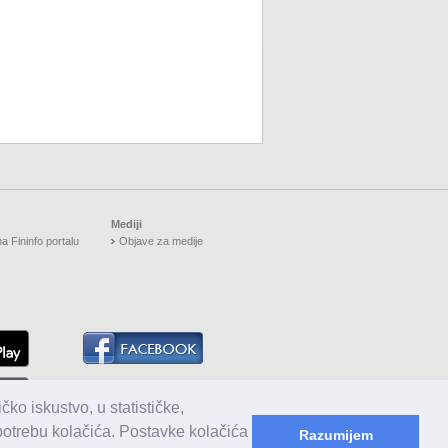
Mediji
a Fininfo portalu
Objave za medije
čko iskustvo, u statističke,
upotrebu kolačića. Postavke kolačića
Razumijem