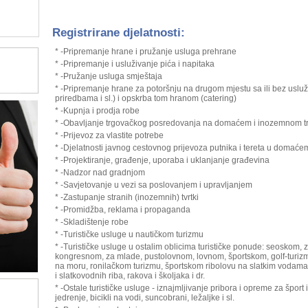
Registrirane djelatnosti:
* -Pripremanje hrane i pružanje usluga prehrane
* -Pripremanje i usluživanje pića i napitaka
* -Pružanje usluga smještaja
* -Pripremanje hrane za potoršnju na drugom mjestu sa ili bez usluž
priredbama i sl.) i opskrba tom hranom (catering)
* -Kupnja i prodja robe
* -Obavljanje trgovačkog posredovanja na domaćem i inozemnom tr
* -Prijevoz za vlastite potrebe
* -Djelatnosti javnog cestovnog prijevoza putnika i tereta u dom
* -Projektiranje, građenje, uporaba i uklanjanje građevina
* -Nadzor nad gradnjom
* -Savjetovanje u vezi sa poslovanjem i upravljanjem
* -Zastupanje stranih (inozemnih) tvrtki
* -Promidžba, reklama i propaganda
* -Skladištenje robe
* -Turističke usluge u nautičkom turizmu
* -Turističke usluge u ostalim oblicima turističke ponude: seoskom,
kongresnom, za mlade, pustolovnom, lovnom, športskom, golf-turizmu
na moru, ronilačkom turizmu, športskom ribolovu na slatkim vodama
i slatkovodnih riba, rakova i školjaka i dr.
* -Ostale turističke usluge - iznajmljivanje pribora i opreme za šport 
jedrenje, bicikli na vodi, suncobrani, ležaljke i sl.