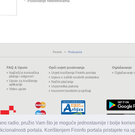
* -Poslovanje nekretninama
Fininfo
>
Poduzeće
FAQ & Upute
Opći uvjeti poslovanja
Oglašavanje
Najčešća korisnička
Uvjeti korištenja Fininfo portala
Oglašavanje n
pitanja i odgovori
Izjava o zaštiti osobnih podataka
Upute za korištenje
Načini plaćanja
aplikacije
Usporedba paketa
Video upute
Inozemni bonitetni izvještaji
jano radio, pružio Vam što je moguće jednostavnije i bolje korisni
nkcionalnosti portala. Korištenjem Fininfo portala pristajete na 