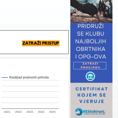
Rast/pad poslovnih prihoda
2021.
2022.
2023.
2024.
2025.