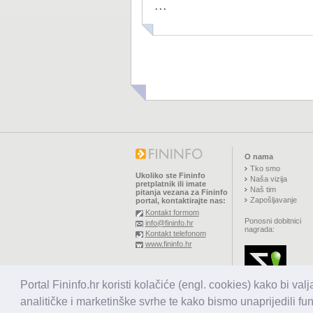
...
O nama
Tko smo
Ukoliko ste Fininfo
Naša vizija
pretplatnik ili imate
Naš tim
pitanja vezana za Fininfo
Zapošljavanje
portal, kontaktirajte nas:
Kontakt formom
Ponosni dobitnici
info@fininfo.hr
nagrada:
Kontakt telefonom
www.fininfo.hr
© 2026,
El koncept d.o.o.
Portal Fininfo.hr koristi kolačiće (engl. cookies) kako bi val
Sva prava pridržana.
analitičke i marketinške svrhe te kako bismo unaprijedili fu