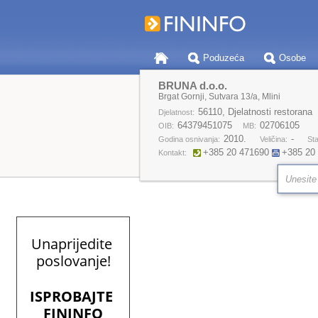
Poduzeća
Osobe
BRUNA d.o.o.
Brgat Gornji, Sutvara 13/a, Mlini
56110, Djelatnosti restorana
Djelatnost:
64379451075
02706105
OIB:
MB:
2010.
-
Godina osnivanja:
Veličina:
Sta
+385 20 471690
+385 20
Kontakt: