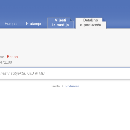
Vijesti
Detaljno
Europa
E-učenje
iz medija
o poduzeću
Brisan
tus:
 471100
Fininfo
>
Poduzeće