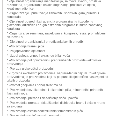
* -Djelatnost organiziranja manifestacija, sajmova, svadbi, proslava
rođendana, organiziranje ostalih događanja, proslava za djecu,
kreativne radionice
* -Organiziranje i priređivanje zabavnih i sportskih igara, priredbi i
koncerata
* -Djelatnost posrednika i agencija u organiziranju i izvođenju
glazbenih, artističkih i drugih estradnih programa kulturno-zabavnog
karaktera
* -Organiziranje seminara, savjetovanja, kongresa, revija, promidžbenih
skupova i sl.
* -Djelatnost organiziranja i priređivanja javnih priredbi
* -Proizvodnja hrane i pića
* -Poljoprivredna djelatnost
* -Uzgoj usjeva, vrtnog i ukrasnog bilja i voća
* -Proizvodnja poljoprivrednih i prehrambenih proizvoda - ekološka
proizvodnja
* -Prerada u ekološkoj proizvodnji
* -Trgovina ekološkim proizvodima, neprerađenim biljnim i životinjskim
proizvodima, te proizvodima koji su potpuno ili djelomično sastavljeni od
takvih proizvoda
* -Promet gnojivima i poboljšivačima tla
* -Proizvodnja bezalkoholnih i alkoholnih pića, mineralnih i prirodnih
flaširanih voda
* -Proizvodnja, prerada i skladištenje voća i povrća
* -Proizvodnja, prerada, skladištenje i distribucija hrane i pića te hrane
za životinje
* -Proizvodnja ostalih nedestiliranih fermentiranih pića
* -Proizvodnja osvježavajućih napitaka