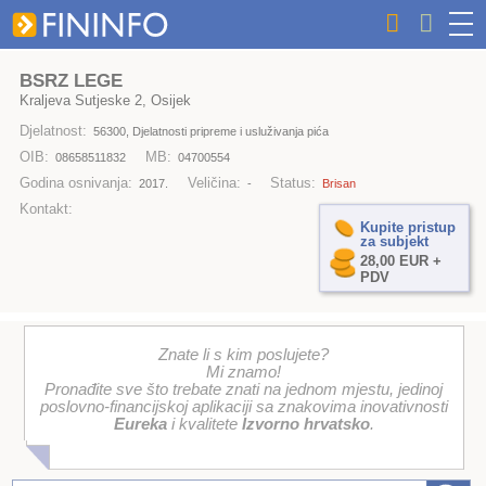
BSRZ LEGE
Kraljeva Sutjeske 2, Osijek
Djelatnost:
56300, Djelatnosti pripreme i usluživanja pića
OIB:
MB:
08658511832
04700554
Godina osnivanja:
Veličina:
Status:
2017.
-
Brisan
Kontakt:
Kupite pristup
za subjekt
28,00 EUR +
PDV
Znate li s kim poslujete?
Mi znamo!
Pronađite sve što trebate znati na jednom mjestu, jedinoj
poslovno-financijskoj aplikaciji sa znakovima inovativnosti
Eureka
i kvalitete
Izvorno hrvatsko
.