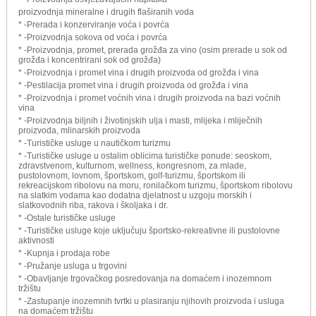
proizvodnja mineralne i drugih flaširanih voda
* -Prerada i konzerviranje voća i povrća
* -Proizvodnja sokova od voća i povrća
* -Proizvodnja, promet, prerada grožđa za vino (osim prerade u sok od
grožđa i koncentrirani sok od grožđa)
* -Proizvodnja i promet vina i drugih proizvoda od grožđa i vina
* -Pestilacija promet vina i drugih proizvoda od grožđa i vina
* -Proizvodnja i promet voćnih vina i drugih proizvoda na bazi voćnih
vina
* -Proizvodnja biljnih i životinjskih ulja i masti, mlijeka i mliječnih
proizvoda, mlinarskih proizvoda
* -Turističke usluge u nautičkom turizmu
* -Turističke usluge u ostalim oblicima turističke ponude: seoskom,
zdravstvenom, kulturnom, wellness, kongresnom, za mlade,
pustolovnom, lovnom, športskom, golf-turizmu, športskom ili
rekreacijskom ribolovu na moru, ronilačkom turizmu, športskom ribolovu
na slatkim vodama kao dodatna djelatnost u uzgoju morskih i
slatkovodnih riba, rakova i školjaka i dr.
* -Ostale turističke usluge
* -Turističke usluge koje uključuju športsko-rekreativne ili pustolovne
aktivnosti
* -Kupnja i prodaja robe
* -Pružanje usluga u trgovini
* -Obavljanje trgovačkog posredovanja na domaćem i inozemnom
tržištu
* -Zastupanje inozemnih tvrtki u plasiranju njihovih proizvoda i usluga
na domaćem tržištu