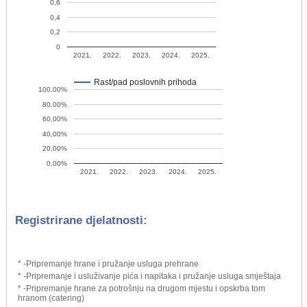
0,6
0,4
0,2
0
2021.
2022.
2023.
2024.
2025.
Rast/pad poslovnih prihoda
100,00%
80,00%
60,00%
40,00%
20,00%
0,00%
2021.
2022.
2023.
2024.
2025.
Registrirane djelatnosti:
* -Pripremanje hrane i pružanje usluga prehrane
* -Pripremanje i usluživanje pića i napitaka i pružanje usluga smještaja
* -Pripremanje hrane za potrošnju na drugom mjestu i opskrba tom
hranom (catering)