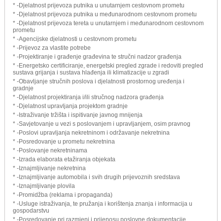
* -Djelatnost prijevoza putnika u unutarnjem cestovnom prometu
* -Djelatnost prijevoza putnika u međunarodnom cestovnom prometu
* -Djelatnost prijevoza tereta u unutarnjem i međunarodnom cestovnom
prometu
* -Agencijske djelatnosti u cestovnom prometu
* -Prijevoz za vlastite potrebe
* -Projektiranje i građenje građevina te stručni nadzor građenja
* -Energetsko certificiranje, energetski pregled zgrade i redoviti pregled
sustava grijanja i sustava hlađenja ili klimatizacije u zgradi
* -Obavljanje stručnih poslova i djelatnosti prostornog uređenja i
gradnje
* -Djelatnost projektiranja i/ili stručnog nadzora građenja
* -Djelatnost upravljanja projektom gradnje
* -Istraživanje tržišta i ispitivanje javnog mnijenja
* -Savjetovanje u vezi s poslovanjem i upravljanjem, osim pravnog
* -Poslovi upravljanja nekretninom i održavanje nekretnina
* -Posredovanje u prometu nekretnina
* -Poslovanje nekretninama
* -Izrada elaborata etažiranja objekata
* -Iznajmljivanje nekretnina
* -Iznajmljivanje automobila i svih drugih prijevoznih sredstava
* -Iznajmljivanje plovila
* -Promidžba (reklama i propaganda)
* -Usluge istraživanja, te pružanja i korištenja znanja i informacija u
gospodarstvu
* -Posredovanje pri razmjeni i prijenosu poslovne dokumentacije