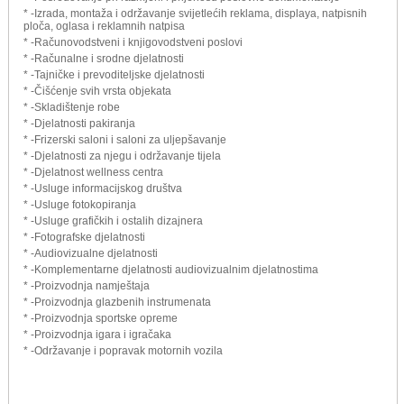
* -Izrada, montaža i održavanje svijetlećih reklama, displaya, natpisnih
ploča, oglasa i reklamnih natpisa
* -Računovodstveni i knjigovodstveni poslovi
* -Računalne i srodne djelatnosti
* -Tajničke i prevoditeljske djelatnosti
* -Čišćenje svih vrsta objekata
* -Skladištenje robe
* -Djelatnosti pakiranja
* -Frizerski saloni i saloni za uljepšavanje
* -Djelatnosti za njegu i održavanje tijela
* -Djelatnost wellness centra
* -Usluge informacijskog društva
* -Usluge fotokopiranja
* -Usluge grafičkih i ostalih dizajnera
* -Fotografske djelatnosti
* -Audiovizualne djelatnosti
* -Komplementarne djelatnosti audiovizualnim djelatnostima
* -Proizvodnja namještaja
* -Proizvodnja glazbenih instrumenata
* -Proizvodnja sportske opreme
* -Proizvodnja igara i igračaka
* -Održavanje i popravak motornih vozila