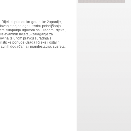
da Rijeke i primorsko-goranske županije,
 davanje prijedloga u svrhu poboljšanja
uvjeta sklapanja ugovora sa Gradom Rijeka,
 relevantnih uvjeta, - zalaganje za
ovina te u tom pravcu suradnja s
stičke ponude Grada Rijeke i ostalih
avnih događanja i manifestacija, susreta,