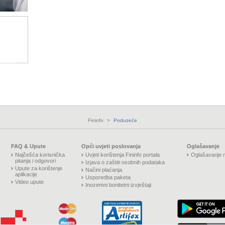
Fininfo
>
Poduzeće
FAQ & Upute
Opći uvjeti poslovanja
Oglašavanje
Najčešća korisnička
Uvjeti korištenja Fininfo portala
Oglašavanje n
pitanja i odgovori
Izjava o zaštiti osobnih podataka
Upute za korištenje
Načini plaćanja
aplikacije
Usporedba paketa
Video upute
Inozemni bonitetni izvještaji