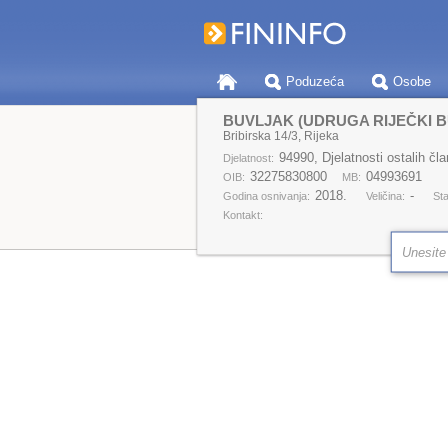
Poduzeća
Osobe
BUVLJAK (UDRUGA RIJEČKI 
Bribirska 14/3, Rijeka
94990, Djelatnosti ostalih čla
Djelatnost:
32275830800
04993691
OIB:
MB:
2018.
-
Godina osnivanja:
Veličina:
Sta
Kontakt: