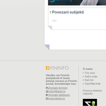
Povezani subjekti
...
O nama
Tko smo
Ukoliko ste Fininfo
Naša vizija
pretplatnik ili imate
Naš tim
pitanja vezana za Fininfo
Zapošljavanje
portal, kontaktirajte nas:
Kontakt formom
Ponosni dobitnici
info@fininfo.hr
nagrada:
Kontakt telefonom
www.fininfo.hr