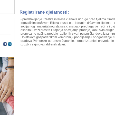
Registrirane djelatnosti:
- predstavljanje i zaštita interesa članova udruge pred tijelima Gra
trgovačkim društvom Rijeka plus d.o.o. i drugim državnim tijelima, -
socijalnog i materijalnog statusa članstva, - predlaganje načina i 
osobito u vezi prostra i trajanja obavljanja prodaje, kao i svih drugih
promicanje načina prodaje rabljenih stvari putem štandova izvan trg
Hrvatskom gospodarskom komorom, - poboljšanje i obogaćivanje turi
gradova Primorsko-goranske županije, - organiziranje i provođenje j
izložbi i sajmova rabljenih stvari.