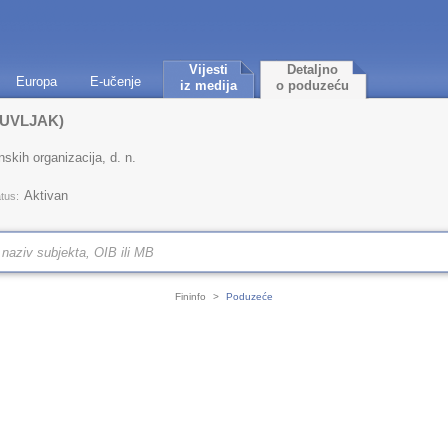
Vijesti
Detaljno
Europa
E-učenje
iz medija
o poduzeću
BUVLJAK)
nskih organizacija, d. n.
Aktivan
tus:
Fininfo
>
Poduzeće