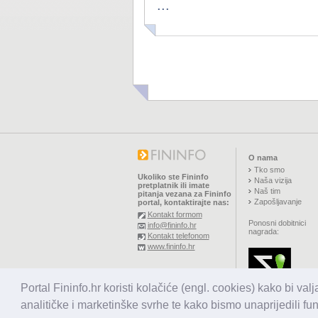
...
O nama
Tko smo
Ukoliko ste Fininfo
Naša vizija
pretplatnik ili imate
Naš tim
pitanja vezana za Fininfo
Zapošljavanje
portal, kontaktirajte nas:
Kontakt formom
Ponosni dobitnici
info@fininfo.hr
nagrada:
Kontakt telefonom
www.fininfo.hr
© 2026,
El koncept d.o.o.
Portal Fininfo.hr koristi kolačiće (engl. cookies) kako bi val
Sva prava pridržana.
analitičke i marketinške svrhe te kako bismo unaprijedili fu