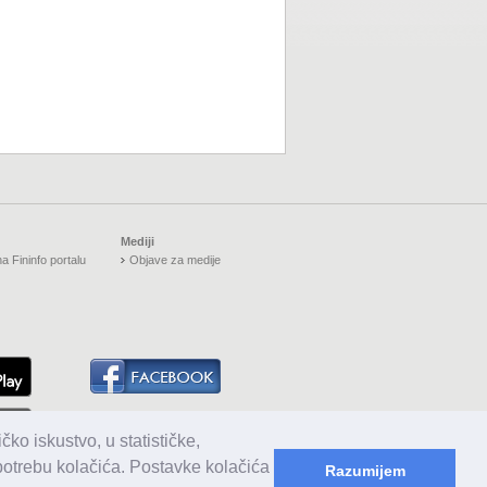
Mediji
a Fininfo portalu
Objave za medije
čko iskustvo, u statističke,
upotrebu kolačića. Postavke kolačića
Razumijem