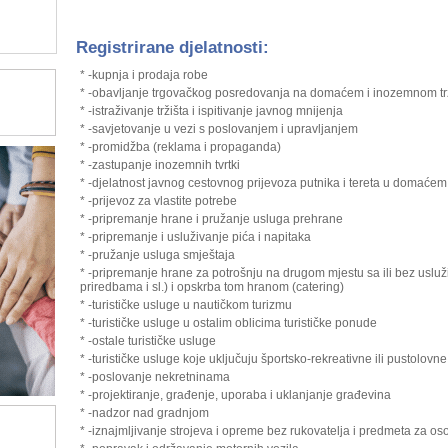
Registrirane djelatnosti:
* -kupnja i prodaja robe
* -obavljanje trgovačkog posredovanja na domaćem i inozemnom tr
* -istraživanje tržišta i ispitivanje javnog mnijenja
* -savjetovanje u vezi s poslovanjem i upravljanjem
* -promidžba (reklama i propaganda)
* -zastupanje inozemnih tvrtki
* -djelatnost javnog cestovnog prijevoza putnika i tereta u doma
* -prijevoz za vlastite potrebe
* -pripremanje hrane i pružanje usluga prehrane
* -pripremanje i usluživanje pića i napitaka
* -pružanje usluga smještaja
* -pripremanje hrane za potrošnju na drugom mjestu sa ili bez usluž
priredbama i sl.) i opskrba tom hranom (catering)
* -turističke usluge u nautičkom turizmu
* -turističke usluge u ostalim oblicima turističke ponude
* -ostale turističke usluge
* -turističke usluge koje uključuju športsko-rekreativne ili pustolovne
* -poslovanje nekretninama
* -projektiranje, građenje, uporaba i uklanjanje građevina
* -nadzor nad gradnjom
* -iznajmljivanje strojeva i opreme bez rukovatelja i predmeta za o