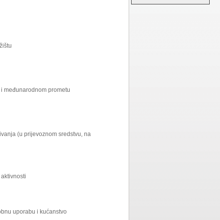
žištu
ćem i međunarodnom prometu
ivanja (u prijevoznom sredstvu, na
 aktivnosti
sobnu uporabu i kućanstvo