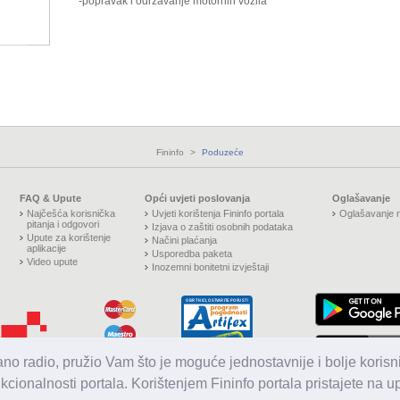
* -popravak i održavanje motornih vozila
Fininfo
>
Poduzeće
FAQ & Upute
Opći uvjeti poslovanja
Oglašavanje
Najčešća korisnička
Uvjeti korištenja Fininfo portala
Oglašavanje n
pitanja i odgovori
Izjava o zaštiti osobnih podataka
Upute za korištenje
Načini plaćanja
aplikacije
Usporedba paketa
Video upute
Inozemni bonitetni izvještaji
jano radio, pružio Vam što je moguće jednostavnije i bolje korisni
nkcionalnosti portala. Korištenjem Fininfo portala pristajete na 