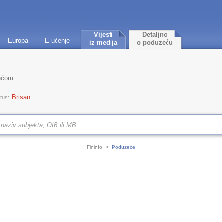
Vijesti
Detaljno
Europa
E-učenje
iz medija
o poduzeću
jećom
Brisan
tus:
Fininfo
>
Poduzeće