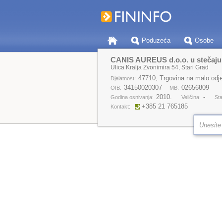
Poduzeća
Osobe
CANIS AUREUS d.o.o. u stečaju
Ulica Kralja Zvonimira 54, Stari Grad
47710, Trgovina na malo od
Djelatnost:
34150020307
02656809
OIB:
MB:
2010.
-
Godina osnivanja:
Veličina:
Sta
+385 21 765185
Kontakt: