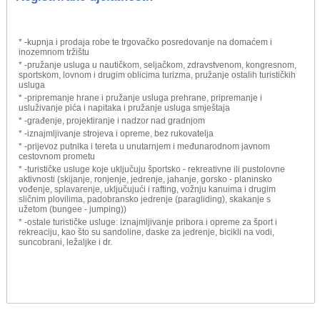
* -kupnja i prodaja robe te trgovačko posredovanje na domaćem i
inozemnom tržištu
* -pružanje usluga u nautičkom, seljačkom, zdravstvenom, kongresnom,
sportskom, lovnom i drugim oblicima turizma, pružanje ostalih turističkih
usluga
* -pripremanje hrane i pružanje usluga prehrane, pripremanje i
usluživanje pića i napitaka i pružanje usluga smještaja
* -građenje, projektiranje i nadzor nad gradnjom
* -iznajmljivanje strojeva i opreme, bez rukovatelja
* -prijevoz putnika i tereta u unutarnjem i međunarodnom javnom
cestovnom prometu
* -turističke usluge koje uključuju športsko - rekreativne ili pustolovne
aktivnosti (skijanje, ronjenje, jedrenje, jahanje, gorsko - planinsko
vođenje, splavarenje, uključujući i rafting, vožnju kanuima i drugim
sličnim plovilima, padobransko jedrenje (paragliding), skakanje s
užetom (bungee - jumping))
* -ostale turističke usluge: iznajmljivanje pribora i opreme za šport i
rekreaciju, kao što su sandoline, daske za jedrenje, bicikli na vodi,
suncobrani, ležaljke i dr.