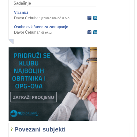
Sadašnje
Vlasnici
Davor Čebuhar
,
jedini osnivač d.o.o.
Osobe ovlaštene za zastupanje
Davor Čebuhar
,
direktor
...
Povezani subjekti