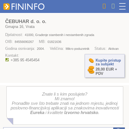
ČEBUHAR d. o. o.
Gmajna 16, Vrata
Djelatnost:
41000, Građenje stambenih i nestambenih zgrada
OIB:
MB:
84556690267
01821636
Godina osnivanja:
Veličina:
Status:
2004.
Mikro poduzetnik
Aktivan
Kontakt:
+385 95 4545454
Kupite pristup
za subjekt
28,00 EUR +
PDV
Znate li s kim poslujete?
Mi znamo!
Pronađite sve što trebate znati na jednom mjestu, jedinoj
poslovno-financijskoj aplikaciji sa znakovima inovativnosti
Eureka
i kvalitete
Izvorno hrvatsko
.