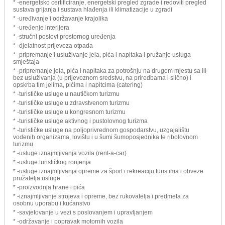
* -energetsko certificiranje, energetski pregled zgrade i redoviti pregled
sustava grijanja i sustava hlađenja ili klimatizacije u zgradi
* -uređivanje i održavanje krajolika
* -uređenje interijera
* -stručni poslovi prostornog uređenja
* -djelatnost prijevoza otpada
* -pripremanje i usluživanje jela, pića i napitaka i pružanje usluga
smještaja
* -pripremanje jela, pića i napitaka za potrošnju na drugom mjestu sa ili
bez usluživanja (u prijevoznom sredstvu, na priredbama i slično) i
opskrba tim jelima, pićima i napitcima (catering)
* -turističke usluge u nautičkom turizmu
* -turističke usluge u zdravstvenom turizmu
* -turističke usluge u kongresnom turizmu
* -turističke usluge aktivnog i pustolovnog turizma
* -turističke usluge na poljoprivrednom gospodarstvu, uzgajalištu
vodenih organizama, lovištu i u šumi šumoposjednika te ribolovnom
turizmu
* -usluge iznajmljivanja vozila (rent-a-car)
* -usluge turističkog ronjenja
* -usluge iznajmljivanja opreme za šport i rekreaciju turistima i obveze
pružatelja usluge
* -proizvodnja hrane i pića
* -iznajmljivanje strojeva i opreme, bez rukovatelja i predmeta za
osobnu uporabu i kućanstvo
* -savjetovanje u vezi s poslovanjem i upravljanjem
* -održavanje i popravak motornih vozila