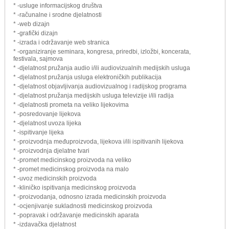
* -usluge informacijskog društva
* -računalne i srodne djelatnosti
* -web dizajn
* -grafički dizajn
* -izrada i održavanje web stranica
* -organiziranje seminara, kongresa, priredbi, izložbi, koncerata,
festivala, sajmova
* -djelatnost pružanja audio i/ili audiovizualnih medijskih usluga
* -djelatnost pružanja usluga elektroničkih publikacija
* -djelatnost objavljivanja audiovizualnog i radijskog programa
* -djelatnost pružanja medijskih usluga televizije i/ili radija
* -djelatnosti prometa na veliko lijekovima
* -posredovanje lijekova
* -djelatnost uvoza lijeka
* -ispitivanje lijeka
* -proizvodnja međuproizvoda, lijekova i/ili ispitivanih lijekova
* -proizvodnja djelatne tvari
* -promet medicinskog proizvoda na veliko
* -promet medicinskog proizvoda na malo
* -uvoz medicinskih proizvoda
* -kliničko ispitivanja medicinskog proizvoda
* -proizvodanja, odnosno izrada medicinskih proizvoda
* -ocjenjivanje sukladnosti medicinskog proizvoda
* -popravak i održavanje medicinskih aparata
* -izdavačka djelatnost