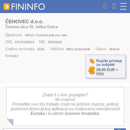
ČEHOVEC d.o.o.
Šenoina ulica 59, Velika Gorica
Djelatnost:
49410, Cestovni prijevoz robe
OIB:
MB:
57576196923
05004934
Godina osnivanja:
Veličina:
Status:
2018.
Mikro poduzetnik
Aktivan
Kontakt:
Kupite pristup
za subjekt
28,00 EUR +
PDV
Znate li s kim poslujete?
Mi znamo!
Pronađite sve što trebate znati na jednom mjestu, jedinoj
poslovno-financijskoj aplikaciji sa znakovima inovativnosti
Eureka
i kvalitete
Izvorno hrvatsko
.