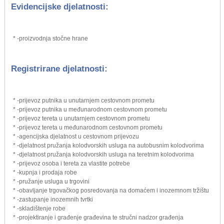
Evidencijske djelatnosti:
* -proizvodnja stočne hrane
Registrirane djelatnosti:
* -prijevoz putnika u unutarnjem cestovnom prometu
* -prijevoz putnika u međunarodnom cestovnom prometu
* -prijevoz tereta u unutarnjem cestovnom prometu
* -prijevoz tereta u međunarodnom cestovnom prometu
* -agencijska djelatnost u cestovnom prijevozu
* -djelatnost pružanja kolodvorskih usluga na autobusnim kolodvorima
* -djelatnost pružanja kolodvorskih usluga na teretnim kolodvorima
* -prijevoz osoba i tereta za vlastite potrebe
* -kupnja i prodaja robe
* -pružanje usluga u trgovini
* -obavljanje trgovačkog posredovanja na domaćem i inozemnom tržištu
* -zastupanje inozemnih tvrtki
* -skladištenje robe
* -projektiranje i građenje građevina te stručni nadzor građenja