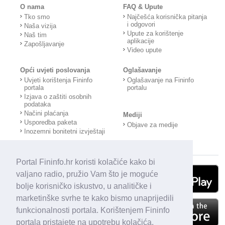
O nama
FAQ & Upute
Tko smo
Najčešća korisnička pitanja
i odgovori
Naša vizija
Upute za korištenje
Naš tim
aplikacije
Zapošljavanje
Video upute
Opći uvjeti poslovanja
Oglašavanje
Uvjeti korištenja Fininfo
Oglašavanje na Fininfo
portala
portalu
Izjava o zaštiti osobnih
podataka
Načini plaćanja
Mediji
Usporedba paketa
Objave za medije
Inozemni bonitetni izvještaji
Portal Fininfo.hr koristi kolačiće kako bi
valjano radio, pružio Vam što je moguće
bolje korisničko iskustvo, u analitičke i
marketinške svrhe te kako bismo unaprijedili
funkcionalnosti portala. Korištenjem Fininfo
portala pristajete na upotrebu kolačića.