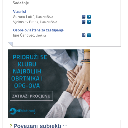
Sadašnje
Vlasnici
Suzana Lučić
,
član društva
Vjekoslav Brdek
,
član društva
Osobe ovlaštene za zastupanje
Igor Čehovec
,
direktor
...
Povezani subjekti