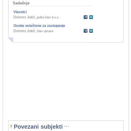
Sadašnje
Vlasnici
Dolores Jukić
,
jedini član d.o.o.
Osobe ovlaštene za zastupanje
Dolores Jukić
,
član uprave
...
Povezani subjekti