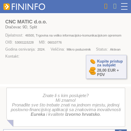
CNC MATIC d.o.o.
Dračevac 9D, Split
Djelatnost:
46500, Trgovina na veliko informacijsko-komunikacijskom opremom
OIB:
MB:
53001115228
06010776
Godina osnivanja:
Veličina:
Status:
2024.
Mikro poduzetnik
Aktivan
Kontakt:
Kupite pristup
za subjekt
28,00 EUR +
PDV
Znate li s kim poslujete?
Mi znamo!
Pronađite sve što trebate znati na jednom mjestu, jedinoj
poslovno-financijskoj aplikaciji sa znakovima inovativnosti
Eureka
i kvalitete
Izvorno hrvatsko
.