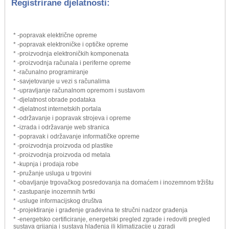
Registrirane djelatnosti:
* -popravak električne opreme
* -popravak elektroničke i optičke opreme
* -proizvodnja elektroničkih komponenata
* -proizvodnja računala i periferne opreme
* -računalno programiranje
* -savjetovanje u vezi s računalima
* -upravljanje računalnom opremom i sustavom
* -djelatnost obrade podataka
* -djelatnost internetskih portala
* -održavanje i popravak strojeva i opreme
* -izrada i održavanje web stranica
* -popravak i održavanje informatičke opreme
* -proizvodnja proizvoda od plastike
* -proizvodnja proizvoda od metala
* -kupnja i prodaja robe
* -pružanje usluga u trgovini
* -obavljanje trgovačkog posredovanja na domaćem i inozemnom tržištu
* -zastupanje inozemnih tvrtki
* -usluge informacijskog društva
* -projektiranje i građenje građevina te stručni nadzor građenja
* -energetsko certificiranje, energetski pregled zgrade i redoviti pregled
sustava grijanja i sustava hlađenja ili klimatizacije u zgradi