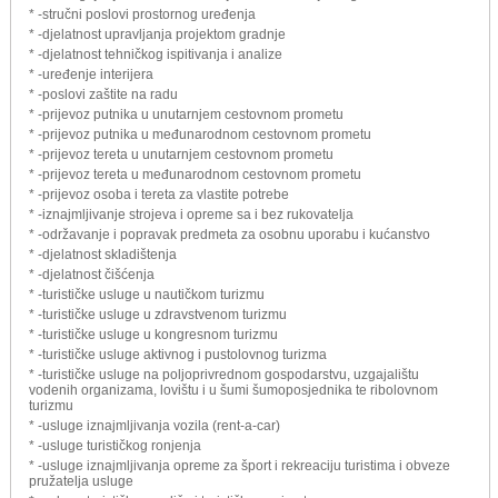
* -stručni poslovi prostornog uređenja
* -djelatnost upravljanja projektom gradnje
* -djelatnost tehničkog ispitivanja i analize
* -uređenje interijera
* -poslovi zaštite na radu
* -prijevoz putnika u unutarnjem cestovnom prometu
* -prijevoz putnika u međunarodnom cestovnom prometu
* -prijevoz tereta u unutarnjem cestovnom prometu
* -prijevoz tereta u međunarodnom cestovnom prometu
* -prijevoz osoba i tereta za vlastite potrebe
* -iznajmljivanje strojeva i opreme sa i bez rukovatelja
* -održavanje i popravak predmeta za osobnu uporabu i kućanstvo
* -djelatnost skladištenja
* -djelatnost čišćenja
* -turističke usluge u nautičkom turizmu
* -turističke usluge u zdravstvenom turizmu
* -turističke usluge u kongresnom turizmu
* -turističke usluge aktivnog i pustolovnog turizma
* -turističke usluge na poljoprivrednom gospodarstvu, uzgajalištu
vodenih organizama, lovištu i u šumi šumoposjednika te ribolovnom
turizmu
* -usluge iznajmljivanja vozila (rent-a-car)
* -usluge turističkog ronjenja
* -usluge iznajmljivanja opreme za šport i rekreaciju turistima i obveze
pružatelja usluge