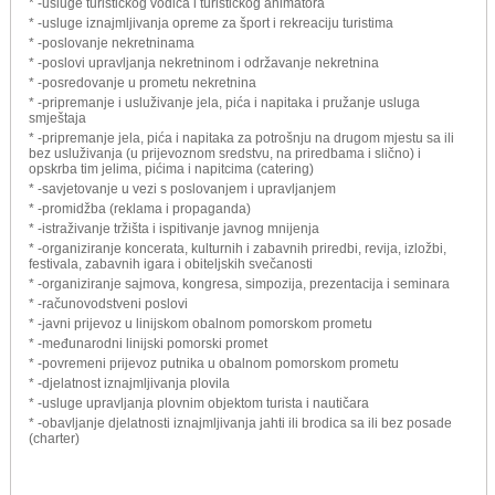
* -usluge turističkog vodiča i turističkog animatora
* -usluge iznajmljivanja opreme za šport i rekreaciju turistima
* -poslovanje nekretninama
* -poslovi upravljanja nekretninom i održavanje nekretnina
* -posredovanje u prometu nekretnina
* -pripremanje i usluživanje jela, pića i napitaka i pružanje usluga
smještaja
* -pripremanje jela, pića i napitaka za potrošnju na drugom mjestu sa ili
bez usluživanja (u prijevoznom sredstvu, na priredbama i slično) i
opskrba tim jelima, pićima i napitcima (catering)
* -savjetovanje u vezi s poslovanjem i upravljanjem
* -promidžba (reklama i propaganda)
* -istraživanje tržišta i ispitivanje javnog mnijenja
* -organiziranje koncerata, kulturnih i zabavnih priredbi, revija, izložbi,
festivala, zabavnih igara i obiteljskih svečanosti
* -organiziranje sajmova, kongresa, simpozija, prezentacija i seminara
* -računovodstveni poslovi
* -javni prijevoz u linijskom obalnom pomorskom prometu
* -međunarodni linijski pomorski promet
* -povremeni prijevoz putnika u obalnom pomorskom prometu
* -djelatnost iznajmljivanja plovila
* -usluge upravljanja plovnim objektom turista i nautičara
* -obavljanje djelatnosti iznajmljivanja jahti ili brodica sa ili bez posade
(charter)