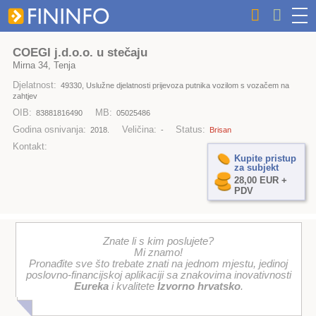
COEGI j.d.o.o. u stečaju
Mirna 34, Tenja
Djelatnost:
49330, Uslužne djelatnosti prijevoza putnika vozilom s vozačem na
zahtjev
OIB:
MB:
83881816490
05025486
Godina osnivanja:
Veličina:
Status:
2018.
-
Brisan
Kontakt:
Kupite pristup
za subjekt
28,00 EUR +
PDV
Znate li s kim poslujete?
Mi znamo!
Pronađite sve što trebate znati na jednom mjestu, jedinoj
poslovno-financijskoj aplikaciji sa znakovima inovativnosti
Eureka
i kvalitete
Izvorno hrvatsko
.