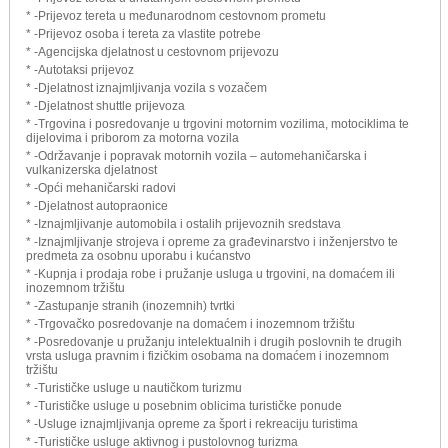
* -Prijevoz tereta u međunarodnom cestovnom prometu
* -Prijevoz osoba i tereta za vlastite potrebe
* -Agencijska djelatnost u cestovnom prijevozu
* -Autotaksi prijevoz
* -Djelatnost iznajmljivanja vozila s vozačem
* -Djelatnost shuttle prijevoza
* -Trgovina i posredovanje u trgovini motornim vozilima, motociklima te
dijelovima i priborom za motorna vozila
* -Održavanje i popravak motornih vozila – automehaničarska i
vulkanizerska djelatnost
* -Opći mehaničarski radovi
* -Djelatnost autopraonice
* -Iznajmljivanje automobila i ostalih prijevoznih sredstava
* -Iznajmljivanje strojeva i opreme za građevinarstvo i inženjerstvo te
predmeta za osobnu uporabu i kućanstvo
* -Kupnja i prodaja robe i pružanje usluga u trgovini, na domaćem ili
inozemnom tržištu
* -Zastupanje stranih (inozemnih) tvrtki
* -Trgovačko posredovanje na domaćem i inozemnom tržištu
* -Posredovanje u pružanju intelektualnih i drugih poslovnih te drugih
vrsta usluga pravnim i fizičkim osobama na domaćem i inozemnom
tržištu
* -Turističke usluge u nautičkom turizmu
* -Turističke usluge u posebnim oblicima turističke ponude
* -Usluge iznajmljivanja opreme za šport i rekreaciju turistima
* -Turističke usluge aktivnog i pustolovnog turizma