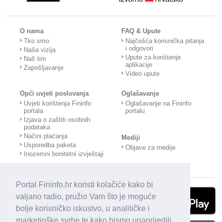
O nama
FAQ & Upute
Tko smo
Najčešća korisnička pitanja
i odgovori
Naša vizija
Upute za korištenje
Naš tim
aplikacije
Zapošljavanje
Video upute
Opći uvjeti poslovanja
Oglašavanje
Uvjeti korištenja Fininfo
Oglašavanje na Fininfo
portala
portalu
Izjava o zaštiti osobnih
podataka
Načini plaćanja
Mediji
Usporedba paketa
Objave za medije
Inozemni bonitetni izvještaji
Portal Fininfo.hr koristi kolačiće kako bi
valjano radio, pružio Vam što je moguće
bolje korisničko iskustvo, u analitičke i
marketinške svrhe te kako bismo unaprijedili