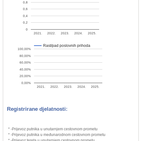
0,8
0,6
0,4
0,2
0
2021.
2022.
2023.
2024.
2025.
Rast/pad poslovnih prihoda
100,00%
80,00%
60,00%
40,00%
20,00%
0,00%
2021.
2022.
2023.
2024.
2025.
Registrirane djelatnosti:
* -Prijevoz putnika u unutarnjem cestovnom prometu
* -Prijevoz putnika u međunarodnom cestovnom prometu
* -Prijevoz tereta u unutarnjem cestovnom prometu