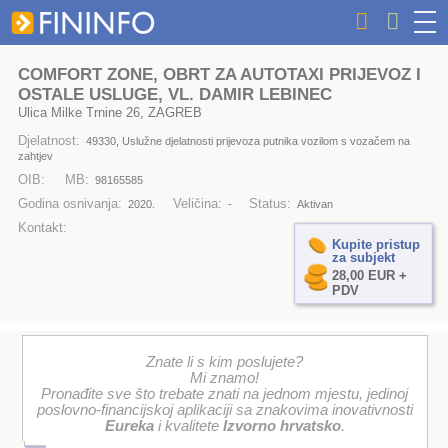
COMFORT ZONE, OBRT ZA AUTOTAXI PRIJEVOZ I
OSTALE USLUGE, VL. DAMIR LEBINEC
Ulica Milke Trnine 26, ZAGREB
Djelatnost:
49330, Uslužne djelatnosti prijevoza putnika vozilom s vozačem na
zahtjev
OIB:
MB:
98165585
Godina osnivanja:
Veličina:
Status:
2020.
-
Aktivan
Kontakt:
Kupite pristup
za subjekt
28,00 EUR +
PDV
Znate li s kim poslujete?
Mi znamo!
Pronađite sve što trebate znati na jednom mjestu, jedinoj
poslovno-financijskoj aplikaciji sa znakovima inovativnosti
Eureka
i kvalitete
Izvorno hrvatsko
.