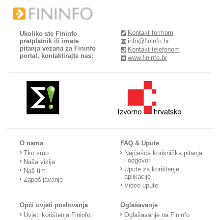
Kontakt formom
Ukoliko ste Fininfo
pretplatnik ili imate
info@fininfo.hr
pitanja vezana za Fininfo
Kontakt telefonom
portal, kontaktirajte nas:
www.fininfo.hr
O nama
FAQ & Upute
Tko smo
Najčešća korisnička pitanja
i odgovori
Naša vizija
Upute za korištenje
Naš tim
aplikacije
Zapošljavanje
Video upute
Opći uvjeti poslovanja
Oglašavanje
Uvjeti korištenja Fininfo
Oglašavanje na Fininfo