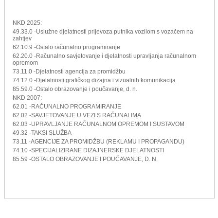
NKD 2025:
49.33.0 -Uslužne djelatnosti prijevoza putnika vozilom s vozačem na
zahtjev
62.10.9 -Ostalo računalno programiranje
62.20.0 -Računalno savjetovanje i djelatnosti upravljanja računalnom
opremom
73.11.0 -Djelatnosti agencija za promidžbu
74.12.0 -Djelatnosti grafičkog dizajna i vizualnih komunikacija
85.59.0 -Ostalo obrazovanje i poučavanje, d. n.
NKD 2007:
62.01 -RAČUNALNO PROGRAMIRANJE
62.02 -SAVJETOVANJE U VEZI S RAČUNALIMA
62.03 -UPRAVLJANJE RAČUNALNOM OPREMOM I SUSTAVOM
49.32 -TAKSI SLUŽBA
73.11 -AGENCIJE ZA PROMIDŽBU (REKLAMU I PROPAGANDU)
74.10 -SPECIJALIZIRANE DIZAJNERSKE DJELATNOSTI
85.59 -OSTALO OBRAZOVANJE I POUČAVANJE, D. N.