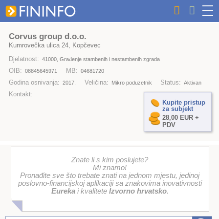
Corvus group d.o.o.
Kumrovečka ulica 24, Kopčevec
Djelatnost:
41000, Građenje stambenih i nestambenih zgrada
OIB:
MB:
08845645971
04681720
Godina osnivanja:
Veličina:
Status:
2017.
Mikro poduzetnik
Aktivan
Kontakt:
Kupite pristup
za subjekt
28,00 EUR +
PDV
Znate li s kim poslujete?
Mi znamo!
Pronađite sve što trebate znati na jednom mjestu, jedinoj
poslovno-financijskoj aplikaciji sa znakovima inovativnosti
Eureka
i kvalitete
Izvorno hrvatsko
.