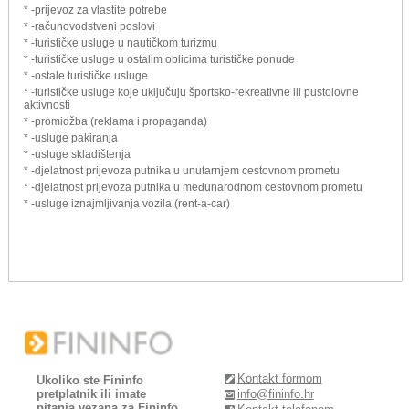
* -prijevoz za vlastite potrebe
* -računovodstveni poslovi
* -turističke usluge u nautičkom turizmu
* -turističke usluge u ostalim oblicima turističke ponude
* -ostale turističke usluge
* -turističke usluge koje uključuju športsko-rekreativne ili pustolovne
aktivnosti
* -promidžba (reklama i propaganda)
* -usluge pakiranja
* -usluge skladištenja
* -djelatnost prijevoza putnika u unutarnjem cestovnom prometu
* -djelatnost prijevoza putnika u međunarodnom cestovnom prometu
* -usluge iznajmljivanja vozila (rent-a-car)
Kontakt formom
Ukoliko ste Fininfo
pretplatnik ili imate
info@fininfo.hr
pitanja vezana za Fininfo