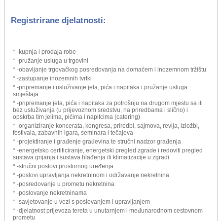
Registrirane djelatnosti:
* -kupnja i prodaja robe
* -pružanje usluga u trgovini
* -obavljanje trgovačkog posredovanja na domaćem i inozemnom tržištu
* -zastupanje inozemnih tvrtki
* -pripremanje i usluživanje jela, pića i napitaka i pružanje usluga
smještaja
* -pripremanje jela, pića i napitaka za potrošnju na drugom mjestu sa ili
bez usluživanja (u prijevoznom sredstvu, na priredbama i slično) i
opskrba tim jelima, pićima i napitcima (catering)
* -organiziranje koncerata, kongresa, priredbi, sajmova, revija, izložbi,
festivala, zabavnih igara, seminara i tečajeva
* -projektiranje i građenje građevina te stručni nadzor građenja
* -energetsko certificiranje, energetski pregled zgrade i redoviti pregled
sustava grijanja i sustava hlađenja ili klimatizacije u zgradi
* -stručni poslovi prostornog uređenja
* -poslovi upravljanja nekretninom i održavanje nekretnina
* -posredovanje u prometu nekretnina
* -poslovanje nekretninama
* -savjetovanje u vezi s poslovanjem i upravljanjem
* -djelatnost prijevoza tereta u unutarnjem i međunarodnom cestovnom
prometu