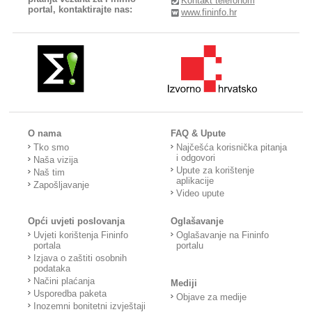
Kontakt telefonom
portal, kontaktirajte nas:
www.fininfo.hr
O nama
FAQ & Upute
Tko smo
Najčešća korisnička pitanja
i odgovori
Naša vizija
Upute za korištenje
Naš tim
aplikacije
Zapošljavanje
Video upute
Opći uvjeti poslovanja
Oglašavanje
Uvjeti korištenja Fininfo
Oglašavanje na Fininfo
portala
portalu
Izjava o zaštiti osobnih
podataka
Načini plaćanja
Mediji
Usporedba paketa
Objave za medije
Inozemni bonitetni izvještaji