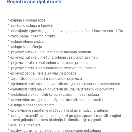
Registrirane djelatnosti:
* -kupnja i prodaja robe
* -pružanje usluga u trgovini
* -obavljanje trgovačkog posredovanja na domaćem i inozemnom tržištu
* -zastupanje inozemnih tvrtki
* -usluge otpremništva
* -usluge skladištenja
* -prijevoz putnika u unutarnjem cestovnom prometu
* -prijevoz putnika u međunarodnom cestovnom prometu
* -prijevoz tereta u unutarnjem cestovnom prometu
* -prijevoz tereta u međunarodnom cestovnom prometu
* -prijevoz osoba i tereta za vlastite potrebe
* -agencijska djelatnost u cestovnom prijevozu
* -djelatnost pružanja kolodvorskih usluga na autobusnim kolodvorima
* -djelatnost pružanja kolodvorskih usluga na teretnim kolodvorima
* -djelatnost elektroničkih komunikacijskih mreža i usluga
* -univerzalne usluge s područja elektroničkih komunikacija
* -usluga s posebnom tarifom
* -projektiranje i građenje građevina te stručni nadzor građenja
* -energetsko certificiranje, energetski pregled zgrade i redoviti pregled
sustava grijanja i sustava hlađenja ili klimatizacije u zgradi
* -uređenje interijera
* -poslovi upravljanja nekretninom i održavanje nekretnina