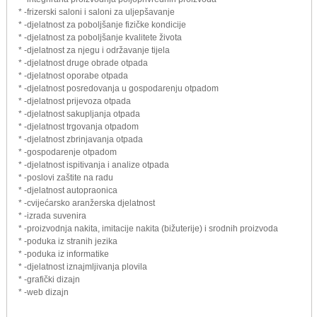
* -frizerski saloni i saloni za uljepšavanje
* -djelatnost za poboljšanje fizičke kondicije
* -djelatnost za poboljšanje kvalitete života
* -djelatnost za njegu i održavanje tijela
* -djelatnost druge obrade otpada
* -djelatnost oporabe otpada
* -djelatnost posredovanja u gospodarenju otpadom
* -djelatnost prijevoza otpada
* -djelatnost sakupljanja otpada
* -djelatnost trgovanja otpadom
* -djelatnost zbrinjavanja otpada
* -gospodarenje otpadom
* -djelatnost ispitivanja i analize otpada
* -poslovi zaštite na radu
* -djelatnost autopraonica
* -cvijećarsko aranžerska djelatnost
* -izrada suvenira
* -proizvodnja nakita, imitacije nakita (bižuterije) i srodnih proizvoda
* -poduka iz stranih jezika
* -poduka iz informatike
* -djelatnost iznajmljivanja plovila
* -grafički dizajn
* -web dizajn