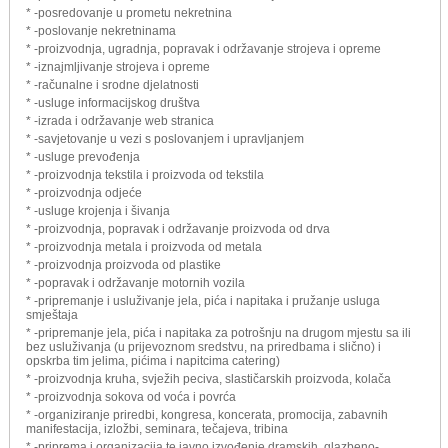
* -posredovanje u prometu nekretnina
* -poslovanje nekretninama
* -proizvodnja, ugradnja, popravak i održavanje strojeva i opreme
* -iznajmljivanje strojeva i opreme
* -računalne i srodne djelatnosti
* -usluge informacijskog društva
* -izrada i održavanje web stranica
* -savjetovanje u vezi s poslovanjem i upravljanjem
* -usluge prevođenja
* -proizvodnja tekstila i proizvoda od tekstila
* -proizvodnja odjeće
* -usluge krojenja i šivanja
* -proizvodnja, popravak i održavanje proizvoda od drva
* -proizvodnja metala i proizvoda od metala
* -proizvodnja proizvoda od plastike
* -popravak i održavanje motornih vozila
* -pripremanje i usluživanje jela, pića i napitaka i pružanje usluga
smještaja
* -pripremanje jela, pića i napitaka za potrošnju na drugom mjestu sa ili
bez usluživanja (u prijevoznom sredstvu, na priredbama i slično) i
opskrba tim jelima, pićima i napitcima catering)
* -proizvodnja kruha, svježih peciva, slastičarskih proizvoda, kolača
* -proizvodnja sokova od voća i povrća
* -organiziranje priredbi, kongresa, koncerata, promocija, zabavnih
manifestacija, izložbi, seminara, tečajeva, tribina
* -priprema i organizacija te javno izvođenje dramskih, glazbeno-