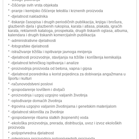
* -čišćenje svih vrsta objekata
* -pranje i kemijsko čišćenje tekstila i krznenih proizvoda
* -djelatnost nakladnika
* -tiskanje časopisa i drugih periodičnih publikacija, knjiga i brošura,
glazbenih djela i glazbenih rukopisa, karata i atlasa, plakata, igraćih
karata, reklamnih kataloga, prospekata, drugih tiskanih oglasa, albuma,
kalendara i drugih tiskanih komercijalnih publikacija
* -administrativne djelatnosti
* -fotografske djelatnosti
* -istraživanje tržišta i ispitivanje javnoga mnijenja
* -djelatnosti proizvodnje, stavljanja na tržište i korištenja kemikalija
* -djelatnost tehničkog ispitivanja i analize
* -proizvodnja proizvoda od betona, vapna i gipsa
* -djelatnost posrednika u korist pojedinca za dobivanja angažmana u
športu i kulturi
* -računovodstveni poslovi
* -gospodarenje lovištem i divljači
* -proizvodnja i uzgoj uzgojno valjanih životinja
* -oplođivanje domaćih životinja
* -trgovina uzgojno valjanim životinjama i genetskim materijalom
* -djelatnost skloništa za životinje
* -gospodarenje ribama slatkih (kopnenih) voda
* -ekološka proizvodnja, prerada, distribucija, uvoz i izvoz ekoloških
proizvoda
* -poljoprivredna djelatnost
* -integrirana proizvodnja poljoprivrednih proizvoda