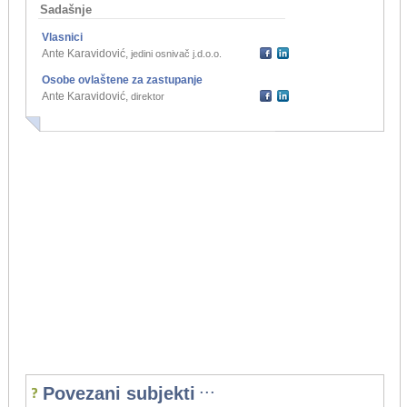
Sadašnje
Vlasnici
Ante Karavidović
,
jedini osnivač j.d.o.o.
Osobe ovlaštene za zastupanje
Ante Karavidović
,
direktor
...
Povezani subjekti