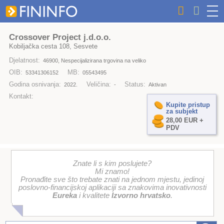
Crossover Project j.d.o.o.
Kobiljačka cesta 108, Sesvete
Djelatnost:
46900, Nespecijalizirana trgovina na veliko
OIB:
MB:
53341306152
05543495
Godina osnivanja:
Veličina:
Status:
2022.
-
Aktivan
Kontakt:
Kupite pristup
za subjekt
28,00 EUR +
PDV
Znate li s kim poslujete?
Mi znamo!
Pronađite sve što trebate znati na jednom mjestu, jedinoj
poslovno-financijskoj aplikaciji sa znakovima inovativnosti
Eureka
i kvalitete
Izvorno hrvatsko
.