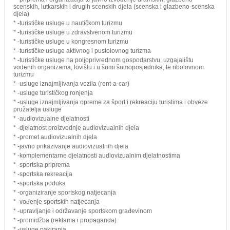
scenskih, lutkarskih i drugih scenskih djela (scenska i glazbeno-scenska
djela)
* -turističke usluge u nautičkom turizmu
* -turističke usluge u zdravstvenom turizmu
* -turističke usluge u kongresnom turizmu
* -turističke usluge aktivnog i pustolovnog turizma
* -turističke usluge na poljoprivrednom gospodarstvu, uzgajalištu
vodenih organizama, lovištu i u šumi šumoposjednika, te ribolovnom
turizmu
* -usluge iznajmljivanja vozila (rent-a-car)
* -usluge turističkog ronjenja
* -usluge iznajmljivanja opreme za šport i rekreaciju turistima i obveze
pružatelja usluge
* -audiovizualne djelatnosti
* -djelatnost proizvodnje audiovizualnih djela
* -promet audiovizualnih djela
* -javno prikazivanje audiovizualnih djela
* -komplementarne djelatnosti audiovizualnim djelatnostima
* -sportska priprema
* -sportska rekreacija
* -sportska poduka
* -organiziranje sportskog natjecanja
* -vođenje sportskih natjecanja
* -upravljanje i održavanje sportskom građevinom
* -promidžba (reklama i propaganda)
* -usluge pakiranja