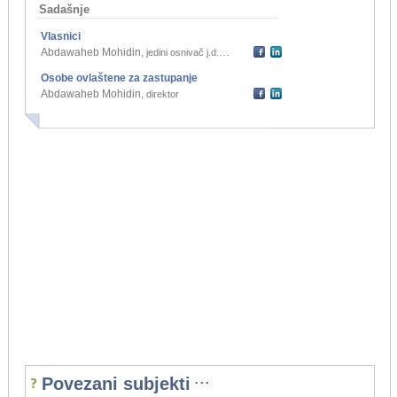
Sadašnje
Vlasnici
Abdawaheb Mohidin
,
jedini osnivač j.d.o.o.
Osobe ovlaštene za zastupanje
Abdawaheb Mohidin
,
direktor
...
Povezani subjekti