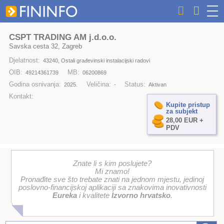
CSPT TRADING AM j.d.o.o.
Savska cesta 32, Zagreb
Djelatnost:
43240, Ostali građevinski instalacijski radovi
OIB:
MB:
49214361739
06200869
Godina osnivanja:
Veličina:
Status:
2025.
-
Aktivan
Kontakt:
Kupite pristup
za subjekt
28,00 EUR +
PDV
Znate li s kim poslujete?
Mi znamo!
Pronađite sve što trebate znati na jednom mjestu, jedinoj
poslovno-financijskoj aplikaciji sa znakovima inovativnosti
Eureka
i kvalitete
Izvorno hrvatsko
.