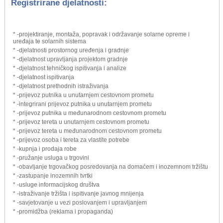
Registrirane djelatnosti:
* -projektiranje, montaža, popravak i održavanje solarne opreme i
uređaja te solarnih sistema
* -djelatnosti prostornog uređenja i gradnje
* -djelatnost upravljanja projektom gradnje
* -djelatnost tehničkog ispitivanja i analize
* -djelatnost ispitivanja
* -djelatnost prethodnih istraživanja
* -prijevoz putnika u unutarnjem cestovnom prometu
* -integrirani prijevoz putnika u unutarnjem prometu
* -prijevoz putnika u međunarodnom cestovnom prometu
* -prijevoz tereta u unutarnjem cestovnom prometu
* -prijevoz tereta u međunarodnom cestovnom prometu
* -prijevoz osoba i tereta za vlastite potrebe
* -kupnja i prodaja robe
* -pružanje usluga u trgovini
* -obavljanje trgovačkog posredovanja na domaćem i inozemnom tržištu
* -zastupanje inozemnih tvrtki
* -usluge informacijskog društva
* -istraživanje tržišta i ispitivanje javnog mnijenja
* -savjetovanje u vezi poslovanjem i upravljanjem
* -promidžba (reklama i propaganda)