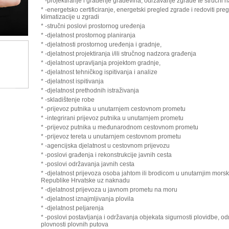
* -projektiranje i građenje građevina, održavanje zgrade te stručni 
* -energetsko certificiranje, energetski pregled zgrade i redoviti preg
klimatizacije u zgradi
* -stručni poslovi prostornog uređenja
* -djelatnost prostornog planiranja
* -djelatnosti prostornog uređenja i gradnje,
* -djelatnost projektiranja i/ili stručnog nadzora građenja
* -djelatnost upravljanja projektom gradnje,
* -djelatnost tehničkog ispitivanja i analize
* -djelatnost ispitivanja
* -djelatnost prethodnih istraživanja
* -skladištenje robe
* -prijevoz putnika u unutarnjem cestovnom prometu
* -integrirani prijevoz putnika u unutarnjem prometu
* -prijevoz putnika u međunarodnom cestovnom prometu
* -prijevoz tereta u unutarnjem cestovnom prometu
* -agencijska djelatnost u cestovnom prijevozu
* -poslovi građenja i rekonstrukcije javnih cesta
* -poslovi održavanja javnih cesta
* -djelatnost prijevoza osoba jahtom ili brodicom u unutarnjim mors
Republike Hrvatske uz naknadu
* -djelatnost prijevoza u javnom prometu na moru
* -djelatnost iznajmljivanja plovila
* -djelatnost peljarenja
* -poslovi postavljanja i održavanja objekata sigurnosti plovidbe, 
plovnosti plovnih putova