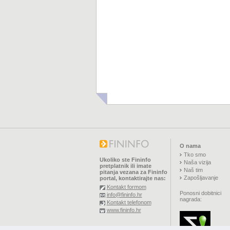
O nama
Tko smo
Ukoliko ste Fininfo
Naša vizija
pretplatnik ili imate
Naš tim
pitanja vezana za Fininfo
Zapošljavanje
portal, kontaktirajte nas:
Kontakt formom
Ponosni dobitnici
info@fininfo.hr
nagrada:
Kontakt telefonom
www.fininfo.hr