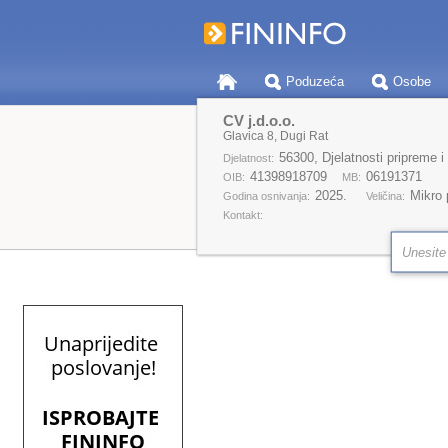
Poduzeća
Osobe
CV j.d.o.o.
Glavica 8, Dugi Rat
56300, Djelatnosti pripreme i
Djelatnost:
41398918709
06191371
OIB:
MB:
2025.
Mikro
Godina osnivanja:
Veličina:
Kontakt: