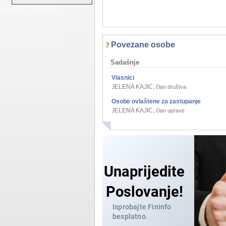
Povezane osobe
Sadašnje
Vlasnici
JELENA KAJIĆ
,
član društva
Osobe ovlaštene za zastupanje
JELENA KAJIĆ
,
član uprave