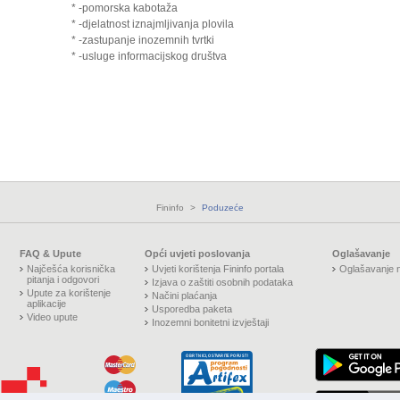
* -pomorska kabotaža
* -djelatnost iznajmljivanja plovila
* -zastupanje inozemnih tvrtki
* -usluge informacijskog društva
Fininfo
>
Poduzeće
FAQ & Upute
Opći uvjeti poslovanja
Oglašavanje
Najčešća korisnička
Uvjeti korištenja Fininfo portala
Oglašavanje n
pitanja i odgovori
Izjava o zaštiti osobnih podataka
Upute za korištenje
Načini plaćanja
aplikacije
Usporedba paketa
Video upute
Inozemni bonitetni izvještaji