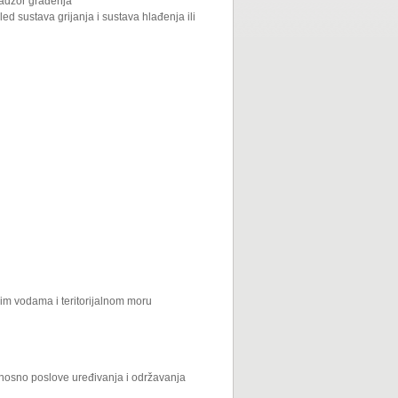
nadzor građenja
led sustava grijanja i sustava hlađenja ili
kim vodama i teritorijalnom moru
odnosno poslove uređivanja i održavanja