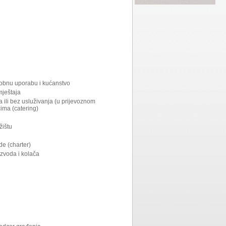
osobnu uporabu i kućanstvo
mještaja
a ili bez usluživanja (u prijevoznom
cima (catering)
žištu
de (charter)
izvoda i kolača