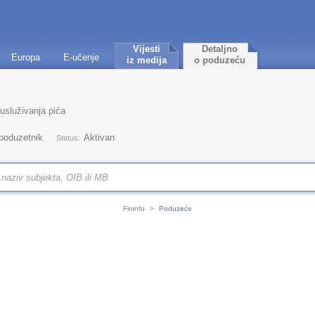
Vijesti
Detaljno
Europa
E-učenje
iz medija
o poduzeću
 usluživanja pića
 poduzetnik
Aktivan
Status:
Fininfo
>
Poduzeće