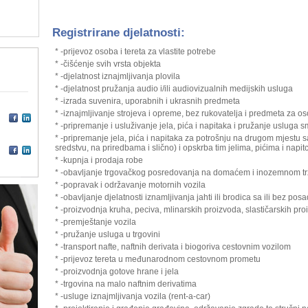
Registrirane djelatnosti:
* -prijevoz osoba i tereta za vlastite potrebe
* -čišćenje svih vrsta objekta
* -djelatnost iznajmljivanja plovila
* -djelatnost pružanja audio i/ili audiovizualnih medijskih usluga
* -izrada suvenira, uporabnih i ukrasnih predmeta
* -iznajmljivanje strojeva i opreme, bez rukovatelja i predmeta za 
* -pripremanje i usluživanje jela, pića i napitaka i pružanje usluga s
* -pripremanje jela, pića i napitaka za potrošnju na drugom mjestu s
sredstvu, na priredbama i slično) i opskrba tim jelima, pićima i napit
* -kupnja i prodaja robe
* -obavljanje trgovačkog posredovanja na domaćem i inozemnom tr
* -popravak i održavanje motornih vozila
* -obavljanje djelatnosti iznamljivanja jahti ili brodica sa ili bez posa
* -proizvodnja kruha, peciva, mlinarskih proizvoda, slastičarskih pro
* -premještanje vozila
* -pružanje usluga u trgovini
* -transport nafte, naftnih derivata i biogoriva cestovnim vozilom
* -prijevoz tereta u međunarodnom cestovnom prometu
* -proizvodnja gotove hrane i jela
* -trgovina na malo naftnim derivatima
* -usluge iznajmljivanja vozila (rent-a-car)