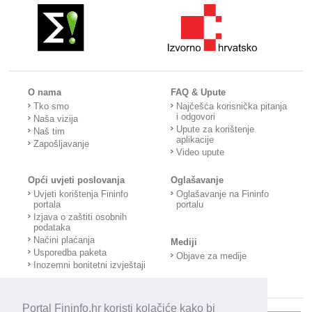
O nama
FAQ & Upute
Tko smo
Najčešća korisnička pitanja
i odgovori
Naša vizija
Upute za korištenje
Naš tim
aplikacije
Zapošljavanje
Video upute
Opći uvjeti poslovanja
Oglašavanje
Uvjeti korištenja Fininfo
Oglašavanje na Fininfo
portala
portalu
Izjava o zaštiti osobnih
podataka
Načini plaćanja
Mediji
Usporedba paketa
Objave za medije
Inozemni bonitetni izvještaji
Portal Fininfo.hr koristi kolačiće kako bi