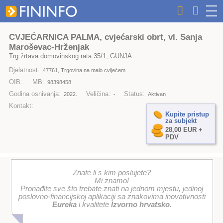
CVJEĆARNICA PALMA, cvjećarski obrt, vl. Sanja
Maroševac-Hrženjak
Trg žrtava domovinskog rata 35/1, GUNJA
Djelatnost:
47761, Trgovina na malo cvijećem
OIB:
MB:
98398458
Godina osnivanja:
Veličina:
Status:
2022.
-
Aktivan
Kontakt:
Kupite pristup
za subjekt
28,00 EUR +
PDV
Znate li s kim poslujete?
Mi znamo!
Pronađite sve što trebate znati na jednom mjestu, jedinoj
poslovno-financijskoj aplikaciji sa znakovima inovativnosti
Eureka
i kvalitete
Izvorno hrvatsko
.