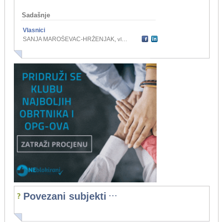
Sadašnje
Vlasnici
SANJA MAROŠEVAC-HRŽENJAK
,
vlasnik
...
Povezani subjekti