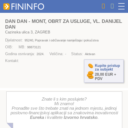
DAN DAN - MONT, OBRT ZA USLUGE, VL. DANIJEL
DAN
Cazinska ulica 3, ZAGREB
Djelatnost:
95240, Popravak i održavanje namještaja i pokućstva
OIB:
MB:
98873121
Godina osnivanja:
Veličina:
Status:
2024.
-
Aktivan
Kontakt:
Kupite pristup
za subjekt
28,00 EUR +
PDV
Znate li s kim poslujete?
Mi znamo!
Pronađite sve što trebate znati na jednom mjestu, jedinoj
poslovno-financijskoj aplikaciji sa znakovima inovativnosti
Eureka
i kvalitete
Izvorno hrvatsko
.