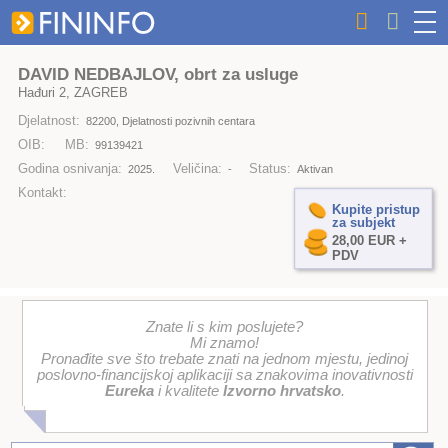
DAVID NEDBAJLOV, obrt za usluge
Hađuri 2, ZAGREB
Djelatnost:
82200, Djelatnosti pozivnih centara
OIB:
MB:
99139421
Godina osnivanja:
Veličina:
Status:
2025.
-
Aktivan
Kontakt:
Kupite pristup
za subjekt
28,00 EUR +
PDV
Znate li s kim poslujete?
Mi znamo!
Pronađite sve što trebate znati na jednom mjestu, jedinoj
poslovno-financijskoj aplikaciji sa znakovima inovativnosti
Eureka
i kvalitete
Izvorno hrvatsko
.