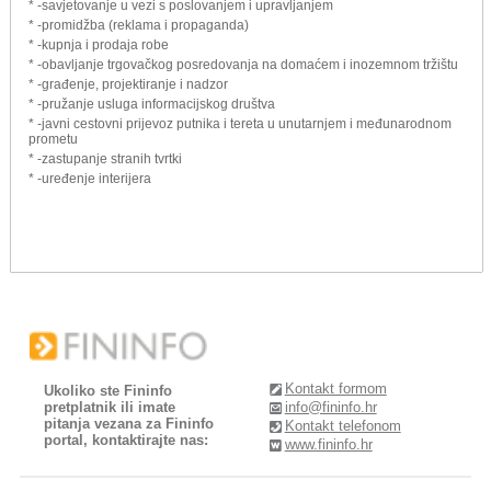
* -savjetovanje u vezi s poslovanjem i upravljanjem
* -promidžba (reklama i propaganda)
* -kupnja i prodaja robe
* -obavljanje trgovačkog posredovanja na domaćem i inozemnom tržištu
* -građenje, projektiranje i nadzor
* -pružanje usluga informacijskog društva
* -javni cestovni prijevoz putnika i tereta u unutarnjem i međunarodnom
prometu
* -zastupanje stranih tvrtki
* -uređenje interijera
Kontakt formom
Ukoliko ste Fininfo
pretplatnik ili imate
info@fininfo.hr
pitanja vezana za Fininfo
Kontakt telefonom
portal, kontaktirajte nas:
www.fininfo.hr