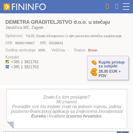
DEMETRA GRADITELJSTVO d.o.o. u stečaju
Jaruščica 9/E, Zagreb
Djelatnost:
71129, Ostalo inženjerstvo i s njim povezano tehničko savjetovanje
OIB:
MB:
86590749807
02038641
Godina osnivanja:
Veličina:
Status:
2005.
-
Brisan
Kontakt:
+385 1 3821761
Kupite pristup
za subjekt
+385 1 3821763
28,00 EUR +
PDV
Znate li s kim poslujete?
Mi znamo!
Pronađite sve što trebate znati na jednom mjestu, jedinoj
poslovno-financijskoj aplikaciji sa znakovima inovativnosti
Eureka
i kvalitete
Izvorno hrvatsko
.