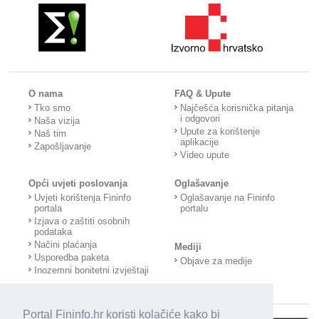
O nama
FAQ & Upute
Tko smo
Najčešća korisnička pitanja
i odgovori
Naša vizija
Upute za korištenje
Naš tim
aplikacije
Zapošljavanje
Video upute
Opći uvjeti poslovanja
Oglašavanje
Uvjeti korištenja Fininfo
Oglašavanje na Fininfo
portala
portalu
Izjava o zaštiti osobnih
podataka
Načini plaćanja
Mediji
Usporedba paketa
Objave za medije
Inozemni bonitetni izvještaji
Portal Fininfo.hr koristi kolačiće kako bi