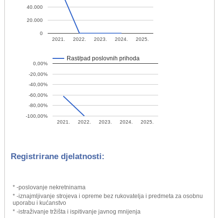
40.000
20.000
0
2021.
2022.
2023.
2024.
2025.
Rast/pad poslovnih prihoda
0,00%
-20,00%
-40,00%
-60,00%
-80,00%
-100,00%
2021.
2022.
2023.
2024.
2025.
Registrirane djelatnosti:
* -poslovanje nekretninama
* -iznajmljivanje strojeva i opreme bez rukovatelja i predmeta za osobnu
uporabu i kućanstvo
* -istraživanje tržišta i ispitivanje javnog mnijenja