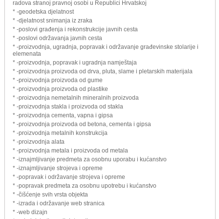
radova stranoj pravnoj osobi u Republici Hrvatskoj
* -geodetska djelatnost
* -djelatnost snimanja iz zraka
* -poslovi građenja i rekonstrukcije javnih cesta
* -poslovi održavanja javnih cesta
* -proizvodnja, ugradnja, popravak i održavanje građevinske stolarije i
elemenata
* -proizvodnja, popravak i ugradnja namještaja
* -proizvodnja proizvoda od drva, pluta, slame i pletarskih materijala
* -proizvodnja proizvoda od gume
* -proizvodnja proizvoda od plastike
* -proizvodnja nemetalnih mineralnih proizvoda
* -proizvodnja stakla i proizvoda od stakla
* -proizvodnja cementa, vapna i gipsa
* -proizvodnja proizvoda od betona, cementa i gipsa
* -proizvodnja metalnih konstrukcija
* -proizvodnja alata
* -proizvodnja metala i proizvoda od metala
* -iznajmljivanje predmeta za osobnu uporabu i kućanstvo
* -iznajmljivanje strojeva i opreme
* -popravak i održavanje strojeva i opreme
* -popravak predmeta za osobnu upotrebu i kućanstvo
* -čišćenje svih vrsta objekta
* -izrada i održavanje web stranica
* -web dizajn