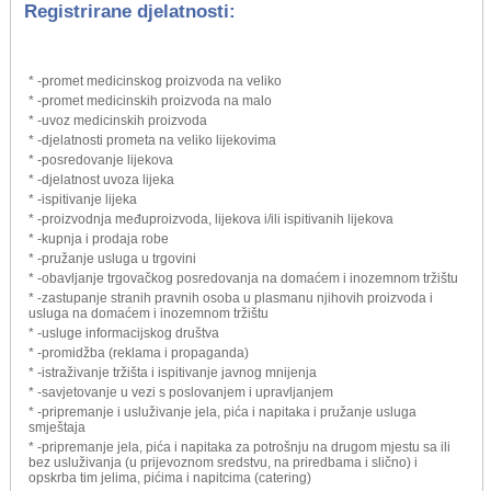
Registrirane djelatnosti:
* -promet medicinskog proizvoda na veliko
* -promet medicinskih proizvoda na malo
* -uvoz medicinskih proizvoda
* -djelatnosti prometa na veliko lijekovima
* -posredovanje lijekova
* -djelatnost uvoza lijeka
* -ispitivanje lijeka
* -proizvodnja međuproizvoda, lijekova i/ili ispitivanih lijekova
* -kupnja i prodaja robe
* -pružanje usluga u trgovini
* -obavljanje trgovačkog posredovanja na domaćem i inozemnom tržištu
* -zastupanje stranih pravnih osoba u plasmanu njihovih proizvoda i
usluga na domaćem i inozemnom tržištu
* -usluge informacijskog društva
* -promidžba (reklama i propaganda)
* -istraživanje tržišta i ispitivanje javnog mnijenja
* -savjetovanje u vezi s poslovanjem i upravljanjem
* -pripremanje i usluživanje jela, pića i napitaka i pružanje usluga
smještaja
* -pripremanje jela, pića i napitaka za potrošnju na drugom mjestu sa ili
bez usluživanja (u prijevoznom sredstvu, na priredbama i slično) i
opskrba tim jelima, pićima i napitcima (catering)