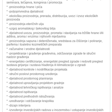
seminara, tečajeva, kongresa i promocija
* -proizvodnja hrane i pića
* -poljoprivredna djelatnost
* -ekološka proizvodnja, prerada, distribucija, uvoz i izvoz ekoloških
proizvoda
* -proizvodnja eteričnih ulja
* -uzgoj aromatskog i ljekovitog bilja
* -djelatnost uvoza, proizvodnje, prometa i stavljanja na tržište hrane i/ili
aditiva, aroma i enzima i njihovih mješavina
* -proizvodnja sapuna i deterdženata, sredstava za čišćenje i poliranje,
parfema i toaletno kozmetičkih preparata
* -računalne i srodne djelatnosti
* -projektiranje i građenje građevina, održavanje zgrade te stručni
nadzor građenja
* -energetsko certificiranje, energetski pregled zgrade i redoviti pregled
sustava grijanja i sustava hlađenja ili klimatizacije u zgradi
* -djelatnost kontrole i nostrifikacije projekata
* -stručni poslovi prostornog uređenja
* -djelatnost prostornog planiranja
* -djelatnost upravljanja projektom gradnje
* -djelatnost tehničkog ispitivanja i analize
* -djelatnost ispitivanja
* -djelatnost prethodnih istraživanja
* -uređivanje i održavanje krajolika
* -dizajn interijera
* -izvođenje investicijskih radova u inozemstvu i ustupanje investicijskih