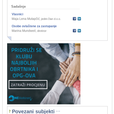
Sadašnje
Vlasnici
Maja Lena Mutapčić
,
jedini član d.o.o.
Osobe ovlaštene za zastupanje
Marina Mundweil
,
direktor
...
Povezani subjekti