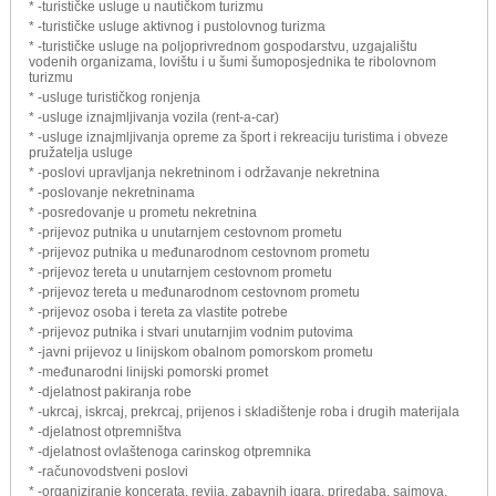
* -turističke usluge u nautičkom turizmu
* -turističke usluge aktivnog i pustolovnog turizma
* -turističke usluge na poljoprivrednom gospodarstvu, uzgajalištu
vodenih organizama, lovištu i u šumi šumoposjednika te ribolovnom
turizmu
* -usluge turističkog ronjenja
* -usluge iznajmljivanja vozila (rent-a-car)
* -usluge iznajmljivanja opreme za šport i rekreaciju turistima i obveze
pružatelja usluge
* -poslovi upravljanja nekretninom i održavanje nekretnina
* -poslovanje nekretninama
* -posredovanje u prometu nekretnina
* -prijevoz putnika u unutarnjem cestovnom prometu
* -prijevoz putnika u međunarodnom cestovnom prometu
* -prijevoz tereta u unutarnjem cestovnom prometu
* -prijevoz tereta u međunarodnom cestovnom prometu
* -prijevoz osoba i tereta za vlastite potrebe
* -prijevoz putnika i stvari unutarnjim vodnim putovima
* -javni prijevoz u linijskom obalnom pomorskom prometu
* -međunarodni linijski pomorski promet
* -djelatnost pakiranja robe
* -ukrcaj, iskrcaj, prekrcaj, prijenos i skladištenje roba i drugih materijala
* -djelatnost otpremništva
* -djelatnost ovlaštenoga carinskog otpremnika
* -računovodstveni poslovi
* -organiziranje koncerata, revija, zabavnih igara, priredaba, sajmova,