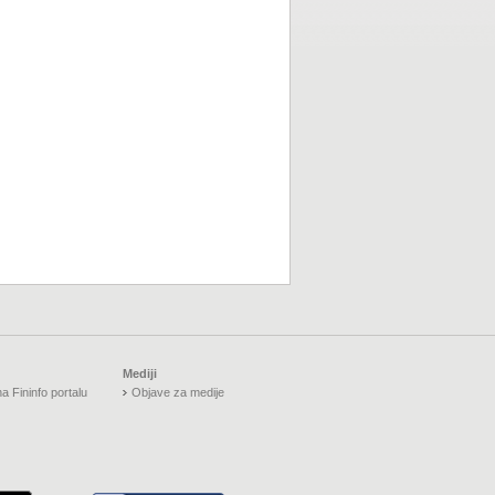
Mediji
a Fininfo portalu
Objave za medije