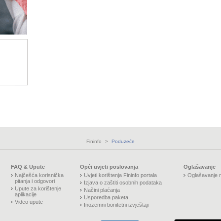
Fininfo
>
Poduzeće
FAQ & Upute
Opći uvjeti poslovanja
Oglašavanje
Najčešća korisnička
Uvjeti korištenja Fininfo portala
Oglašavanje n
pitanja i odgovori
Izjava o zaštiti osobnih podataka
Upute za korištenje
Načini plaćanja
aplikacije
Usporedba paketa
Video upute
Inozemni bonitetni izvještaji