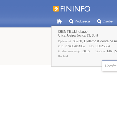
Poduzeća
Osobe
DENTELLI d.o.o.
Ulica Josipa Jovića 93, Split
86230, Djelatnost dentalne m
Djelatnost:
37408483052
05025664
OIB:
MB:
2018.
Mali p
Godina osnivanja:
Veličina:
Kontakt: