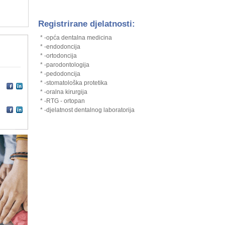
Registrirane djelatnosti:
* -opća dentalna medicina
* -endodoncija
* -ortodoncija
* -parodontologija
* -pedodoncija
* -stomatološka protetika
* -oralna kirurgija
* -RTG - ortopan
* -djelatnost dentalnog laboratorija