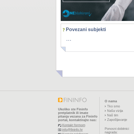
Povezani subjekti
...
O nama
Tko smo
Ukoliko ste Fininfo
Naša vizija
pretplatnik ili imate
Naš tim
pitanja vezana za Fininfo
Zapošljavanje
portal, kontaktirajte nas:
Kontakt formom
Ponosni dobitnici
info@fininfo.hr
nagrada: