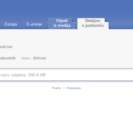
Vijesti
Detaljno
Europa
E-učenje
iz medija
o poduzeću
edicine
oduzetnik
Aktivan
Status:
Fininfo
>
Poduzeće