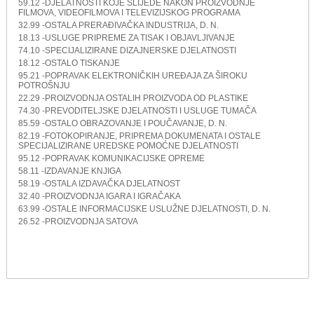
59.12 -DJELATNOSTI KOJE SLIJEDE NAKON PROIZVODNJE
FILMOVA, VIDEOFILMOVA I TELEVIZIJSKOG PROGRAMA
32.99 -OSTALA PRERAĐIVAČKA INDUSTRIJA, D. N.
18.13 -USLUGE PRIPREME ZA TISAK I OBJAVLJIVANJE
74.10 -SPECIJALIZIRANE DIZAJNERSKE DJELATNOSTI
18.12 -OSTALO TISKANJE
95.21 -POPRAVAK ELEKTRONIČKIH UREĐAJA ZA ŠIROKU
POTROŠNJU
22.29 -PROIZVODNJA OSTALIH PROIZVODA OD PLASTIKE
74.30 -PREVODITELJSKE DJELATNOSTI I USLUGE TUMAČA
85.59 -OSTALO OBRAZOVANJE I POUČAVANJE, D. N.
82.19 -FOTOKOPIRANJE, PRIPREMA DOKUMENATA I OSTALE
SPECIJALIZIRANE UREDSKE POMOĆNE DJELATNOSTI
95.12 -POPRAVAK KOMUNIKACIJSKE OPREME
58.11 -IZDAVANJE KNJIGA
58.19 -OSTALA IZDAVAČKA DJELATNOST
32.40 -PROIZVODNJA IGARA I IGRAČAKA
63.99 -OSTALE INFORMACIJSKE USLUŽNE DJELATNOSTI, D. N.
26.52 -PROIZVODNJA SATOVA