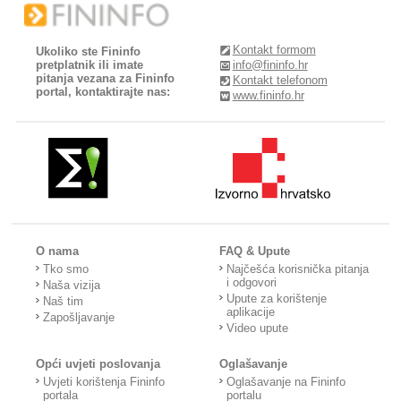
Kontakt formom
Ukoliko ste Fininfo
pretplatnik ili imate
info@fininfo.hr
pitanja vezana za Fininfo
Kontakt telefonom
portal, kontaktirajte nas:
www.fininfo.hr
O nama
FAQ & Upute
Tko smo
Najčešća korisnička pitanja
i odgovori
Naša vizija
Upute za korištenje
Naš tim
aplikacije
Zapošljavanje
Video upute
Opći uvjeti poslovanja
Oglašavanje
Uvjeti korištenja Fininfo
Oglašavanje na Fininfo
portala
portalu