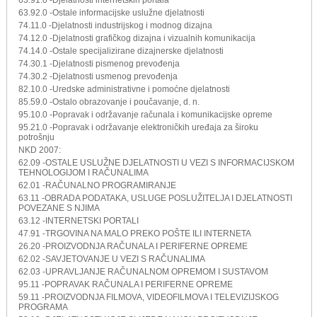
63.92.0 -Ostale informacijske uslužne djelatnosti
74.11.0 -Djelatnosti industrijskog i modnog dizajna
74.12.0 -Djelatnosti grafičkog dizajna i vizualnih komunikacija
74.14.0 -Ostale specijalizirane dizajnerske djelatnosti
74.30.1 -Djelatnosti pismenog prevođenja
74.30.2 -Djelatnosti usmenog prevođenja
82.10.0 -Uredske administrativne i pomoćne djelatnosti
85.59.0 -Ostalo obrazovanje i poučavanje, d. n.
95.10.0 -Popravak i održavanje računala i komunikacijske opreme
95.21.0 -Popravak i održavanje elektroničkih uređaja za široku
potrošnju
NKD 2007:
62.09 -OSTALE USLUŽNE DJELATNOSTI U VEZI S INFORMACIJSKOM
TEHNOLOGIJOM I RAČUNALIMA
62.01 -RAČUNALNO PROGRAMIRANJE
63.11 -OBRADA PODATAKA, USLUGE POSLUŽITELJA I DJELATNOSTI
POVEZANE S NJIMA
63.12 -INTERNETSKI PORTALI
47.91 -TRGOVINA NA MALO PREKO POŠTE ILI INTERNETA
26.20 -PROIZVODNJA RAČUNALA I PERIFERNE OPREME
62.02 -SAVJETOVANJE U VEZI S RAČUNALIMA
62.03 -UPRAVLJANJE RAČUNALNOM OPREMOM I SUSTAVOM
95.11 -POPRAVAK RAČUNALA I PERIFERNE OPREME
59.11 -PROIZVODNJA FILMOVA, VIDEOFILMOVA I TELEVIZIJSKOG
PROGRAMA