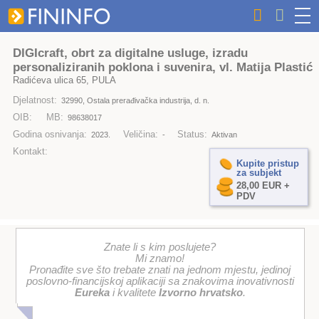
DIGIcraft, obrt za digitalne usluge, izradu
personaliziranih poklona i suvenira, vl. Matija Plastić
Radićeva ulica 65, PULA
Djelatnost:
32990, Ostala prerađivačka industrija, d. n.
OIB:
MB:
98638017
Godina osnivanja:
Veličina:
Status:
2023.
-
Aktivan
Kontakt:
Kupite pristup
za subjekt
28,00 EUR +
PDV
Znate li s kim poslujete?
Mi znamo!
Pronađite sve što trebate znati na jednom mjestu, jedinoj
poslovno-financijskoj aplikaciji sa znakovima inovativnosti
Eureka
i kvalitete
Izvorno hrvatsko
.