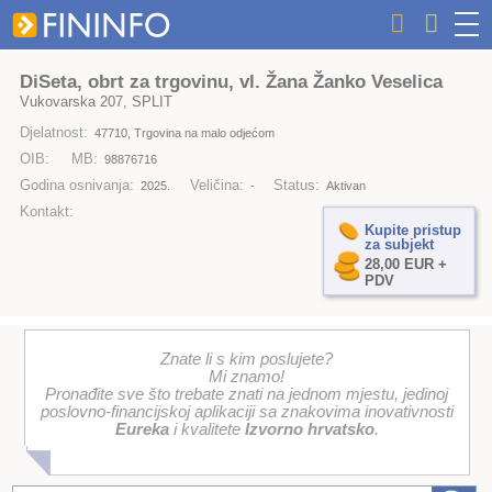
DiSeta, obrt za trgovinu, vl. Žana Žanko Veselica
Vukovarska 207, SPLIT
Djelatnost:
47710, Trgovina na malo odjećom
OIB:
MB:
98876716
Godina osnivanja:
Veličina:
Status:
2025.
-
Aktivan
Kontakt:
Kupite pristup
za subjekt
28,00 EUR +
PDV
Znate li s kim poslujete?
Mi znamo!
Pronađite sve što trebate znati na jednom mjestu, jedinoj
poslovno-financijskoj aplikaciji sa znakovima inovativnosti
Eureka
i kvalitete
Izvorno hrvatsko
.