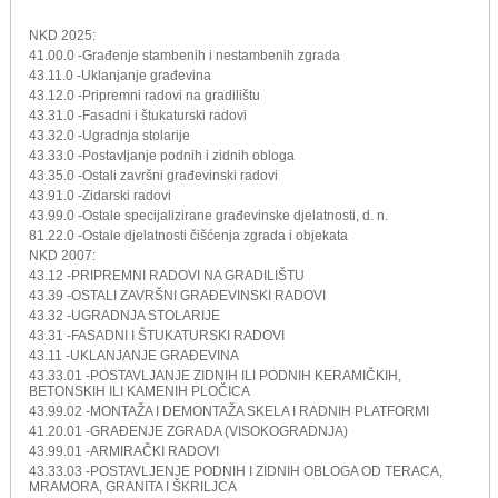
NKD 2025:
41.00.0 -Građenje stambenih i nestambenih zgrada
43.11.0 -Uklanjanje građevina
43.12.0 -Pripremni radovi na gradilištu
43.31.0 -Fasadni i štukaturski radovi
43.32.0 -Ugradnja stolarije
43.33.0 -Postavljanje podnih i zidnih obloga
43.35.0 -Ostali završni građevinski radovi
43.91.0 -Zidarski radovi
43.99.0 -Ostale specijalizirane građevinske djelatnosti, d. n.
81.22.0 -Ostale djelatnosti čišćenja zgrada i objekata
NKD 2007:
43.12 -PRIPREMNI RADOVI NA GRADILIŠTU
43.39 -OSTALI ZAVRŠNI GRAĐEVINSKI RADOVI
43.32 -UGRADNJA STOLARIJE
43.31 -FASADNI I ŠTUKATURSKI RADOVI
43.11 -UKLANJANJE GRAĐEVINA
43.33.01 -POSTAVLJANJE ZIDNIH ILI PODNIH KERAMIČKIH,
BETONSKIH ILI KAMENIH PLOČICA
43.99.02 -MONTAŽA I DEMONTAŽA SKELA I RADNIH PLATFORMI
41.20.01 -GRAĐENJE ZGRADA (VISOKOGRADNJA)
43.99.01 -ARMIRAČKI RADOVI
43.33.03 -POSTAVLJENJE PODNIH I ZIDNIH OBLOGA OD TERACA,
MRAMORA, GRANITA I ŠKRILJCA