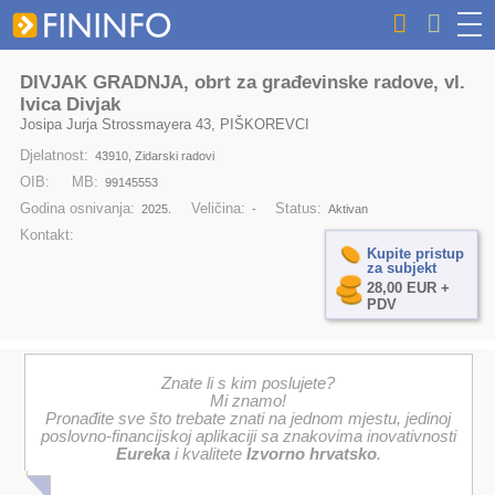
DIVJAK GRADNJA, obrt za građevinske radove, vl.
Ivica Divjak
Josipa Jurja Strossmayera 43, PIŠKOREVCI
Djelatnost:
43910, Zidarski radovi
OIB:
MB:
99145553
Godina osnivanja:
Veličina:
Status:
2025.
-
Aktivan
Kontakt:
Kupite pristup
za subjekt
28,00 EUR +
PDV
Znate li s kim poslujete?
Mi znamo!
Pronađite sve što trebate znati na jednom mjestu, jedinoj
poslovno-financijskoj aplikaciji sa znakovima inovativnosti
Eureka
i kvalitete
Izvorno hrvatsko
.