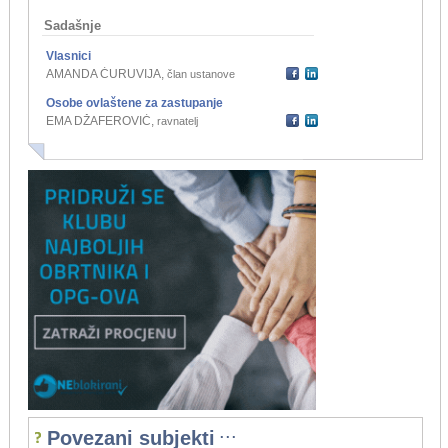
Sadašnje
Vlasnici
AMANDA ĆURUVIJA
,
član ustanove
Osobe ovlaštene za zastupanje
EMA DŽAFEROVIĆ
,
ravnatelj
...
Povezani subjekti