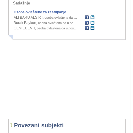
Sadašnje
Osobe ovlaštene za zastupanje
ALI BARU ALSIRT
,
osoba ovlaštena da u poslovanju podružnice zastupa inozemnog osnivača
Burak Baykan
,
osoba ovlaštena da u poslovanju podružnice zastupa inozemnog osnivača
CEM ECEVIT
,
osoba ovlaštena da u poslovanju podružnice zastupa inozemnog osnivača
...
Povezani subjekti