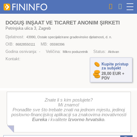
DOGUŞ INŞAAT VE TICARET ANONIM ŞIRKETI
Petrinjska ulica 3, Zagreb
Djelatnost:
43990, Ostale specijalizirane građevinske djelatnosti, d. n.
OIB:
MB:
86828550111
05590396
Godina osnivanja:
Veličina:
Status:
-
Mikro poduzetnik
Aktivan
Kontakt:
Kupite pristup
za subjekt
28,00 EUR +
PDV
Znate li s kim poslujete?
Mi znamo!
Pronađite sve što trebate znati na jednom mjestu, jedinoj
poslovno-financijskoj aplikaciji sa znakovima inovativnosti
Eureka
i kvalitete
Izvorno hrvatsko
.