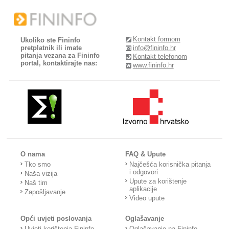
Kontakt formom
Ukoliko ste Fininfo
pretplatnik ili imate
info@fininfo.hr
pitanja vezana za Fininfo
Kontakt telefonom
portal, kontaktirajte nas:
www.fininfo.hr
O nama
FAQ & Upute
Tko smo
Najčešća korisnička pitanja
i odgovori
Naša vizija
Upute za korištenje
Naš tim
aplikacije
Zapošljavanje
Video upute
Opći uvjeti poslovanja
Oglašavanje
Uvjeti korištenja Fininfo
Oglašavanje na Fininfo