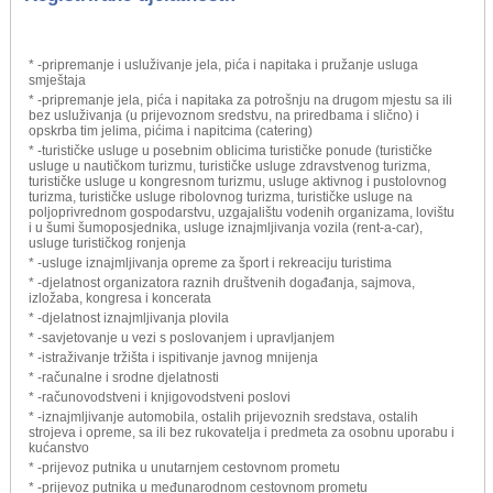
* -pripremanje i usluživanje jela, pića i napitaka i pružanje usluga
smještaja
* -pripremanje jela, pića i napitaka za potrošnju na drugom mjestu sa ili
bez usluživanja (u prijevoznom sredstvu, na priredbama i slično) i
opskrba tim jelima, pićima i napitcima (catering)
* -turističke usluge u posebnim oblicima turističke ponude (turističke
usluge u nautičkom turizmu, turističke usluge zdravstvenog turizma,
turističke usluge u kongresnom turizmu, usluge aktivnog i pustolovnog
turizma, turističke usluge ribolovnog turizma, turističke usluge na
poljoprivrednom gospodarstvu, uzgajalištu vodenih organizama, lovištu
i u šumi šumoposjednika, usluge iznajmljivanja vozila (rent-a-car),
usluge turističkog ronjenja
* -usluge iznajmljivanja opreme za šport i rekreaciju turistima
* -djelatnost organizatora raznih društvenih događanja, sajmova,
izložaba, kongresa i koncerata
* -djelatnost iznajmljivanja plovila
* -savjetovanje u vezi s poslovanjem i upravljanjem
* -istraživanje tržišta i ispitivanje javnog mnijenja
* -računalne i srodne djelatnosti
* -računovodstveni i knjigovodstveni poslovi
* -iznajmljivanje automobila, ostalih prijevoznih sredstava, ostalih
strojeva i opreme, sa ili bez rukovatelja i predmeta za osobnu uporabu i
kućanstvo
* -prijevoz putnika u unutarnjem cestovnom prometu
* -prijevoz putnika u međunarodnom cestovnom prometu