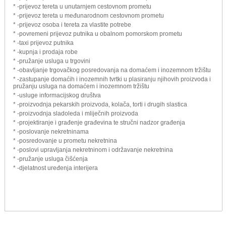
* -prijevoz tereta u unutarnjem cestovnom prometu
* -prijevoz tereta u međunarodnom cestovnom prometu
* -prijevoz osoba i tereta za vlastite potrebe
* -povremeni prijevoz putnika u obalnom pomorskom prometu
* -taxi prijevoz putnika
* -kupnja i prodaja robe
* -pružanje usluga u trgovini
* -obavljanje trgovačkog posredovanja na domaćem i inozemnom tržištu
* -zastupanje domaćih i inozemnih tvrtki u plasiranju njihovih proizvoda i
pružanju usluga na domaćem i inozemnom tržištu
* -usluge informacijskog društva
* -proizvodnja pekarskih proizvoda, kolača, torti i drugih slastica
* -proizvodnja sladoleda i mliječnih proizvoda
* -projektiranje i građenje građevina te stručni nadzor građenja
* -poslovanje nekretninama
* -posredovanje u prometu nekretnina
* -poslovi upravljanja nekretninom i održavanje nekretnina
* -pružanje usluga čišćenja
* -djelatnost uređenja interijera