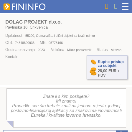
DOLAC PROJEKT d.o.o.
Pavlinska 18, Crikvenica
Djelatnost:
55200, Odmarališta i slični objekti za kraći odmor
OIB:
MB:
74848690936
05778166
Godina osnivanja:
Veličina:
Status:
2023.
Mikro poduzetnik
Aktivan
Kontakt:
Kupite pristup
za subjekt
28,00 EUR +
PDV
Znate li s kim poslujete?
Mi znamo!
Pronađite sve što trebate znati na jednom mjestu, jedinoj
poslovno-financijskoj aplikaciji sa znakovima inovativnosti
Eureka
i kvalitete
Izvorno hrvatsko
.