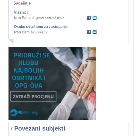
Sadašnje
Vlasnici
Ivan Barnjak
,
jedini osnivač d.o.o.
Osobe ovlaštene za zastupanje
Ivan Barnjak
,
direktor
...
Povezani subjekti