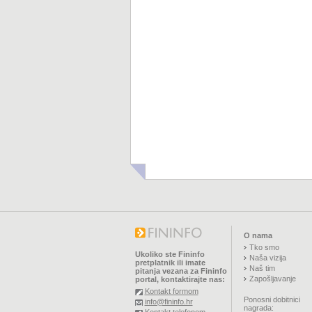
O nama
Tko smo
Ukoliko ste Fininfo
Naša vizija
pretplatnik ili imate
Naš tim
pitanja vezana za Fininfo
Zapošljavanje
portal, kontaktirajte nas:
Kontakt formom
Ponosni dobitnici
info@fininfo.hr
nagrada: