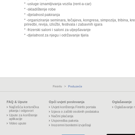
* -usluge iznamljivanja vozila (rent-a-car)
* -skladištenje robe
* -djelatnost pakiranja
* -organiziranje seminara, tečajeva, kongresa, simpozija, tribina, kr
priredbi, revija, izložbi, festivala i zabavnih igara
* -frizerski saloni i saloni za uljepšavanje
* -djelatnost za njegu i održavanje tijela
Fininfo
>
Poduzeće
FAQ & Upute
Opći uvjeti poslovanja
Oglašavanje
Najčešća korisnička
Uvjeti korištenja Fininfo portala
Oglašavanje n
pitanja i odgovori
Izjava o zaštiti osobnih podataka
Upute za korištenje
Načini plaćanja
aplikacije
Usporedba paketa
Video upute
Inozemni bonitetni izvještaji