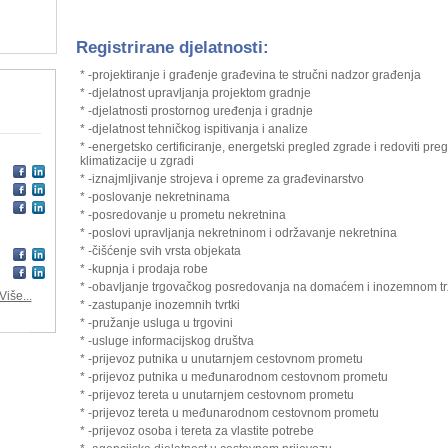
Registrirane djelatnosti:
* -projektiranje i građenje građevina te stručni nadzor građenja
* -djelatnost upravljanja projektom gradnje
* -djelatnosti prostornog uređenja i gradnje
* -djelatnost tehničkog ispitivanja i analize
* -energetsko certificiranje, energetski pregled zgrade i redoviti preg
klimatizacije u zgradi
* -iznajmljivanje strojeva i opreme za građevinarstvo
* -poslovanje nekretninama
* -posredovanje u prometu nekretnina
* -poslovi upravljanja nekretninom i održavanje nekretnina
* -čišćenje svih vrsta objekata
* -kupnja i prodaja robe
* -obavljanje trgovačkog posredovanja na domaćem i inozemnom tr
Više...
* -zastupanje inozemnih tvrtki
* -pružanje usluga u trgovini
* -usluge informacijskog društva
* -prijevoz putnika u unutarnjem cestovnom prometu
* -prijevoz putnika u međunarodnom cestovnom prometu
* -prijevoz tereta u unutarnjem cestovnom prometu
* -prijevoz tereta u međunarodnom cestovnom prometu
* -prijevoz osoba i tereta za vlastite potrebe