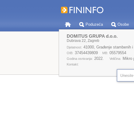
Poduzeća
Osobe
DOMITUS GRUPA d.o.o.
Dubrava 22, Zagreb
41000, Građenje stambenih i
Djelatnost:
37454439809
05579554
OIB:
MB:
2022.
Mikro
Godina osnivanja:
Veličina:
Kontakt: