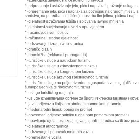
* -agencijska djelatnost u cestovnom prijevozu
* -pripremanje i usluživanje jela, pića i napitaka i pružanje usluga s
* -pripremanje jela, pića i napitaka za potrošnju na drugom mjestu s
sredstvu, na priredbama i slično) i opskrba tim jelima, pićima i napit
* -djelatnost istraživanja tržišta i ispitivanja javnog mnijenja
* -djelatnost savjetovanja u vezi s upravljanjem
* -računovodstveni poslovi
* -računalne i srodne djelatnosti
* -održavanje i izrada web stranica
* -grafički dizajn
* -promidžba (reklama i propaganda)
* -turističke usluge u nautičkom turizmu
* -turističke usluge u zdravstvenom turizmu
* -turističke usluge u kongresnom turizmu
* -turističke usluge aktivnog i pustolovnog turizma
* -turističke usluge na poljoprivrednom gospodarstvu, uzgajalištu vo
šumoposjednika te ribolovnom turizmu
* -usluge turističkog ronjenja
* -usluge iznajmljivanja opreme za šport i rekreaciju turistima i obv
* -javni prijevoz u linijskom obalnom pomorskom prometu
* -međunarodni linijski pomorski promet
* -povremeni prijevoz putnika u obalnom pomorskom prometu
* -obavljanje djelatnosti iznajmljivanja jahti ili brodica sa ili bez pos
* -djelatnost autopraonica
* -održavanje i popravak motornih vozila
* -premještanje vozila