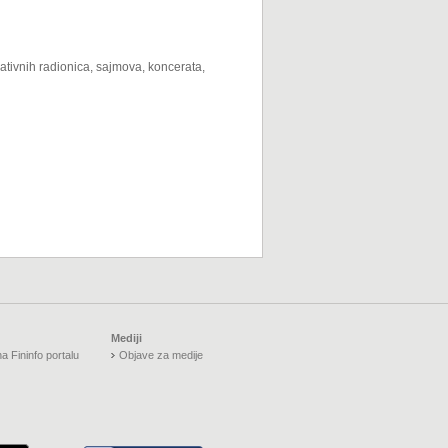
eativnih radionica, sajmova, koncerata,
Mediji
a Fininfo portalu
Objave za medije