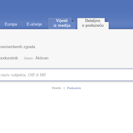
Vijesti
Detaljno
Europa
E-učenje
iz medija
o poduzeću
 nestambenih zgrada
 poduzetnik
Aktivan
Status:
Fininfo
>
Poduzeće