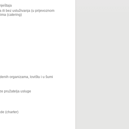
mještaja
a ili bez usluživanja (u prijevoznom
cima (catering)
denih organizama, lovištu i u šumi
eze pružatelja usluge
ade (charter)