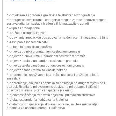
* -projektiranje i građenje građevina te stručni nadzor građenja
* -energetsko certificiranje, energetski pregled zgrade i redoviti pregled
sustava grijanja i sustava hlađenja ili klimatizacije u zgradi
* -kupnja i prodaja robe
* -pružanje usluga u trgovini
* -obavljanje trgovačkog posredovanja na domaćem i inozemnom tržištu
* -zastupanje inozemnih tvrtki
* -usluge informacijskog društva
* -prijevoz putnika u unutarnjem cestovnom prometu
* -prijevoz putnika u međunarodnom cestovnom prometu
* -prijevoz tereta u unutarnjem cestovnom prometu
* -prijevoz tereta u međunarodnom cestovnom prometu
* -prijevoz osoba i tereta za vlastite potrebe
* -pripremanje i usluživanje jela, pića i napitaka i pružanje usluga
smještaja
* -pripremanje jela, pića i napitaka za potrošnju na drugom mjestu sa ili
bez usluživanja (u prijevoznom sredstvu, na priredbama i slično) i
opskrba tim jelima, pićima i napitcima (catering)
* -djelatnost čišćenja svih vrsta objekata i prijevoznih sredstava
* -djelatnost uređenja i održavanja krajolika
* -djelatnost iznajmljivanja strojeva i opreme, sa i bez rukovatelja i
predmeta za osobnu uporabu i kućanstvo