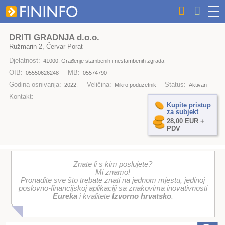
DRITI GRADNJA d.o.o.
Ružmarin 2, Červar-Porat
Djelatnost:
41000, Građenje stambenih i nestambenih zgrada
OIB:
MB:
05550626248
05574790
Godina osnivanja:
Veličina:
Status:
2022.
Mikro poduzetnik
Aktivan
Kontakt:
Kupite pristup
za subjekt
28,00 EUR +
PDV
Znate li s kim poslujete?
Mi znamo!
Pronađite sve što trebate znati na jednom mjestu, jedinoj
poslovno-financijskoj aplikaciji sa znakovima inovativnosti
Eureka
i kvalitete
Izvorno hrvatsko
.