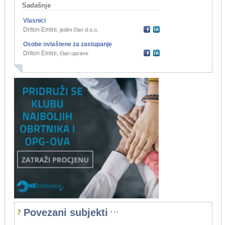
Sadašnje
Vlasnici
Driton Emini
,
jedini član d.o.o.
Osobe ovlaštene za zastupanje
Driton Emini
,
član uprave
...
Povezani subjekti