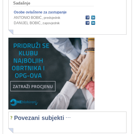
Sadašnje
Osobe ovlaštene za zastupanje
ANTONIO BOBIĆ
,
predsjednik
DANIJEL BOBIĆ
,
zapovjednik
...
Povezani subjekti