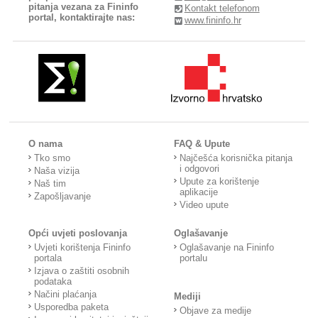
pitanja vezana za Fininfo
Kontakt telefonom
portal, kontaktirajte nas:
www.fininfo.hr
O nama
FAQ & Upute
Tko smo
Najčešća korisnička pitanja
i odgovori
Naša vizija
Upute za korištenje
Naš tim
aplikacije
Zapošljavanje
Video upute
Opći uvjeti poslovanja
Oglašavanje
Uvjeti korištenja Fininfo
Oglašavanje na Fininfo
portala
portalu
Izjava o zaštiti osobnih
podataka
Načini plaćanja
Mediji
Usporedba paketa
Objave za medije