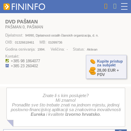
DVD PAŠMAN
PAŠMAN 0, PAŠMAN
Djelatnost:
94990, Djelatnosti ostalih članskih organizacija, d. n.
OIB:
MB:
01326618461
01099736
Godina osnivanja:
Veličina:
Status:
1994.
-
Aktivan
Kontakt:
+385 98 1864077
Kupite pristup
za subjekt
+385 23 260402
28,00 EUR +
PDV
Znate li s kim poslujete?
Mi znamo!
Pronađite sve što trebate znati na jednom mjestu, jedinoj
poslovno-financijskoj aplikaciji sa znakovima inovativnosti
Eureka
i kvalitete
Izvorno hrvatsko
.