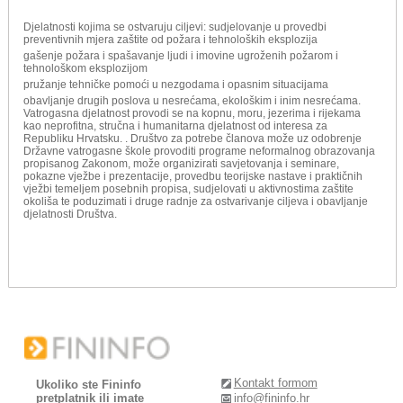
Djelatnosti kojima se ostvaruju ciljevi: sudjelovanje u provedbi
preventivnih mjera zaštite od požara i tehnoloških eksplozija
gašenje požara i spašavanje ljudi i imovine ugroženih požarom i
tehnološkom eksplozijom
pružanje tehničke pomoći u nezgodama i opasnim situacijama
obavljanje drugih poslova u nesrećama, ekološkim i inim nesrećama.
Vatrogasna djelatnost provodi se na kopnu, moru, jezerima i rijekama
kao neprofitna, stručna i humanitarna djelatnost od interesa za
Republiku Hrvatsku. . Društvo za potrebe članova može uz odobrenje
Državne vatrogasne škole provoditi programe neformalnog obrazovanja
propisanog Zakonom, može organizirati savjetovanja i seminare,
pokazne vježbe i prezentacije, provedbu teorijske nastave i praktičnih
vježbi temeljem posebnih propisa, sudjelovati u aktivnostima zaštite
okoliša te poduzimati i druge radnje za ostvarivanje ciljeva i obavljanje
djelatnosti Društva.
Kontakt formom
Ukoliko ste Fininfo
pretplatnik ili imate
info@fininfo.hr