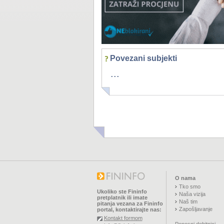
Povezani subjekti
...
O nama
Tko smo
Ukoliko ste Fininfo
Naša vizija
pretplatnik ili imate
Naš tim
pitanja vezana za Fininfo
Zapošljavanje
portal, kontaktirajte nas:
Kontakt formom