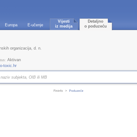
Vijesti
Detaljno
Europa
E-učenje
iz medija
o poduzeću
nskih organizacija, d. n.
Aktivan
tus:
-toxic.hr
Fininfo
>
Poduzeće