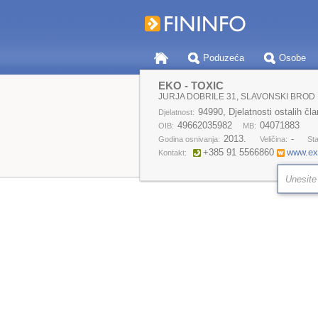
Poduzeća
Osobe
EKO - TOXIC
JURJA DOBRILE 31, SLAVONSKI BROD
94990, Djelatnosti ostalih čla
Djelatnost:
49662035982
04071883
OIB:
MB:
2013.
-
Godina osnivanja:
Veličina:
Sta
+385 91 5566860
www.exo
Kontakt: