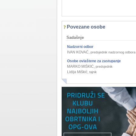
Povezane osobe
Sadašnje
Nadzorni odbor
IVAN KOVAČ
,
predsjednik nadzornog odbora
Osobe ovlaštene za zastupanje
MARKO MIŠKIĆ
,
predsjednik
Lidija Miškić
,
tajnik