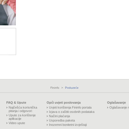
Fininfo
>
Poduzeće
FAQ & Upute
Opći uvjeti poslovanja
Oglašavanje
Najčešća korisnička
Uvjeti korištenja Fininfo portala
Oglašavanje n
pitanja i odgovori
Izjava o zaštiti osobnih podataka
Upute za korištenje
Načini plaćanja
aplikacije
Usporedba paketa
Video upute
Inozemni bonitetni izvještaji