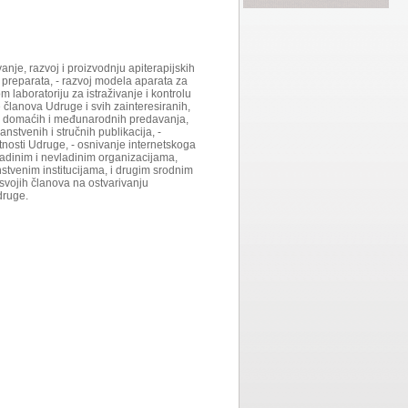
vanje, razvoj i proizvodnju apiterapijskih
 preparata, - razvoj modela aparata za
m laboratoriju za istraživanje i kontrolu
e članova Udruge i svih zainteresiranih,
cija domaćih i međunarodnih predavanja,
anstvenih i stručnih publikacija, -
atnosti Udruge, - osnivanje internetskoga
ladinim i nevladinim organizacijama,
nstvenim institucijama, i drugim srodnim
 svojih članova na ostvarivanju
druge.