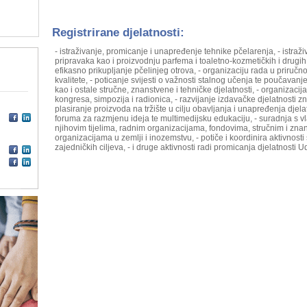
Registrirane djelatnosti:
- istraživanje, promicanje i unapređenje tehnike pčelarenja, - istraži
pripravaka kao i proizvodnju parfema i toaletno-kozmetičkih i drugih
efikasno prikupljanje pčelinjeg otrova, - organizaciju rada u priručno
kvalitete, - poticanje svijesti o važnosti stalnog učenja te poučavanj
kao i ostale stručne, znanstvene i tehničke djelatnosti, - organiza
kongresa, simpozija i radionica, - razvijanje izdavačke djelatnosti zn
plasiranje proizvoda na tržište u cilju obavljanja i unapređenja djel
foruma za razmjenu ideja te multimedijsku edukaciju, - suradnja s v
njihovim tijelima, radnim organizacijama, fondovima, stručnim i zna
organizacijama u zemlji i inozemstvu, - potiče i koordinira aktivnosti
zajedničkih ciljeva, - i druge aktivnosti radi promicanja djelatnosti U