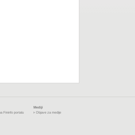
Mediji
a Fininfo portalu
Objave za medije