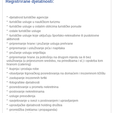
Registrirane djelatnosti:
* -djelatnost turističke agencije
* -turističke usluge u nautičkom turizmu
* -turističke usluge u ostalim oblicima turističke ponude
* -ostale turističke usluge
* -turističke usluge koje uključuju športsko-rekreativne ili pustolovne
aktivnosti
* -pripremanje hrane i pružanje usluga prehrane
* -pripremanje i usluživanje pića i napitaka
* -pružanje usluga smještaja
* -pripremanje hrane za potrošnju na drugom mjestu sa ili bez
usluživanja (u prijevoznom sredstvu, na priredbama i sl.) i opskrba tom
hranom (catering)
* -kupnja i prodaja robe
* -obavljanje trgovačkog posredovanja na domaćem i inozemnom tržištu
* -zastupanje inozemnih tvrtki
* -fotografske djelatnosti
* -posredovanje u prometu nekretnina
* -poslovanje nekretninama
* -usluge prevođenja
* -savjetovanje u svezi s poslovanjem i upravljanjem
* -upravljačke djelatnosti holding društva
* -promidžba (reklama i propaganda)