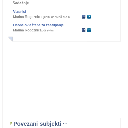
Sadašnje
Vlasnici
Marina Rogoznica
,
jedini osnivač d.o.o.
Osobe ovlaštene za zastupanje
Marina Rogoznica
,
direktor
...
Povezani subjekti