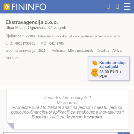
Ekstravagencija d.o.o.
Ulica Milana Ogrizovića 32, Zagreb
Djelatnost:
79900, Ostale rezervacijske usluge i djelatnosti povezane s njima
OIB:
MB:
69251738751
04149785
Godina osnivanja:
Veličina:
Status:
2013.
Mikro poduzetnik
Aktivan
Kontakt:
Kupite pristup
za subjekt
28,00 EUR +
PDV
Znate li s kim poslujete?
Mi znamo!
Pronađite sve što trebate znati na jednom mjestu, jedinoj
poslovno-financijskoj aplikaciji sa znakovima inovativnosti
Eureka
i kvalitete
Izvorno hrvatsko
.