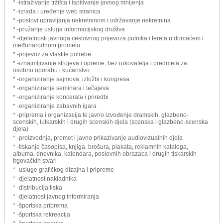
* -istraživanje tržišta i ispitivanje javnog mnijenja
* -izrada i uređenje web stranica
* -poslovi upravljanja nekretninom i održavanje nekretnina
* -pružanje usluga informacijskog društva
* -djelatnosti javnoga cestovnog prijevoza putnika i tereta u domaćem i
međunarodnom prometu
* -prijevoz za vlastite potrebe
* -iznajmljivanje strojeva i opreme, bez rukovatelja i predmeta za
osobnu uporabu i kućanstvo
* -organiziranje sajmova, izložbi i kongresa
* -organiziranje seminara i tečajeva
* -organiziranje koncerata i priredbi
* -organiziranje zabavnih igara
* -priprema i organizacija te javno izvođenje dramskih, glazbeno-
scenskih, lutkarskih i drugih scenskih djela (scenska i glazbeno-scenska
djela)
* -proizvodnja, promet i javno prikazivanje audiovizualnih djela
* -tiskanje časopisa, knjiga, brošura, plakata, reklamnih kataloga,
albuma, dnevnika, kalendara, poslovnih obrazaca i drugih tiskarskih
trgovačkih stvari
* -usluge grafičkog dizajna i pripreme
* -djelatnost nakladnika
* -distribucija tiska
* -djelatnost javnog informiranja
* -športska priprema
* -športska rekreacija