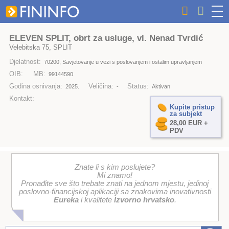
ELEVEN SPLIT, obrt za usluge, vl. Nenad Tvrdić
Velebitska 75, SPLIT
Djelatnost:
70200, Savjetovanje u vezi s poslovanjem i ostalim upravljanjem
OIB:
MB:
99144590
Godina osnivanja:
Veličina:
Status:
2025.
-
Aktivan
Kontakt:
Kupite pristup
za subjekt
28,00 EUR +
PDV
Znate li s kim poslujete?
Mi znamo!
Pronađite sve što trebate znati na jednom mjestu, jedinoj
poslovno-financijskoj aplikaciji sa znakovima inovativnosti
Eureka
i kvalitete
Izvorno hrvatsko
.