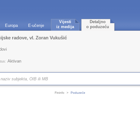
Vijesti
Detaljno
Europa
E-učenje
iz medija
o poduzeću
ijske radove, vl. Zoran Vukušić
dovi
Aktivan
tus:
Fininfo
>
Poduzeće