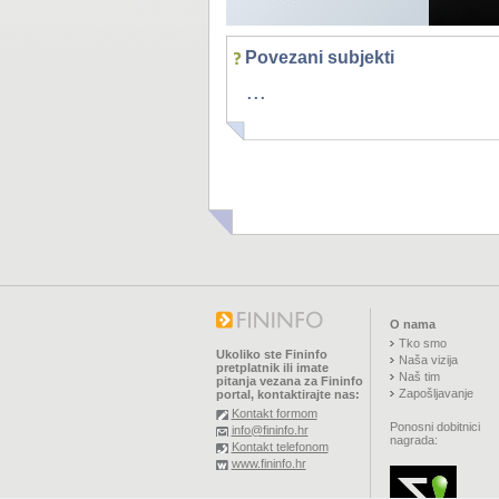
Povezani subjekti
...
O nama
Tko smo
Ukoliko ste Fininfo
Naša vizija
pretplatnik ili imate
Naš tim
pitanja vezana za Fininfo
Zapošljavanje
portal, kontaktirajte nas:
Kontakt formom
Ponosni dobitnici
info@fininfo.hr
nagrada:
Kontakt telefonom
www.fininfo.hr