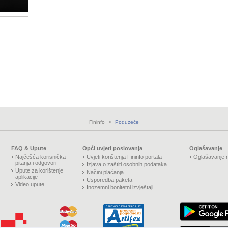
Fininfo
>
Poduzeće
FAQ & Upute
Opći uvjeti poslovanja
Oglašavanje
Najčešća korisnička
Uvjeti korištenja Fininfo portala
Oglašavanje n
pitanja i odgovori
Izjava o zaštiti osobnih podataka
Upute za korištenje
Načini plaćanja
aplikacije
Usporedba paketa
Video upute
Inozemni bonitetni izvještaji