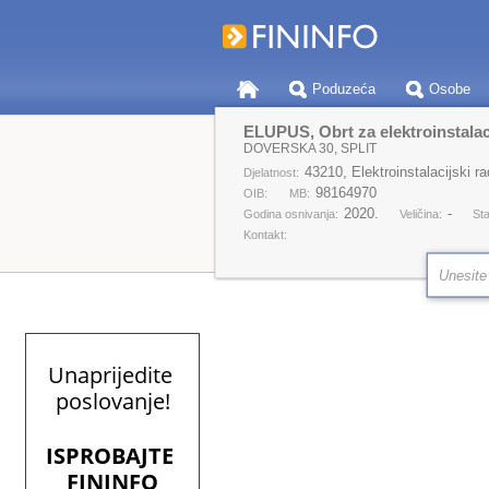
Poduzeća
Osobe
ELUPUS, Obrt za elektroinstalac
DOVERSKA 30, SPLIT
43210, Elektroinstalacijski ra
Djelatnost:
98164970
OIB:
MB:
2020.
-
Godina osnivanja:
Veličina:
Sta
Kontakt: