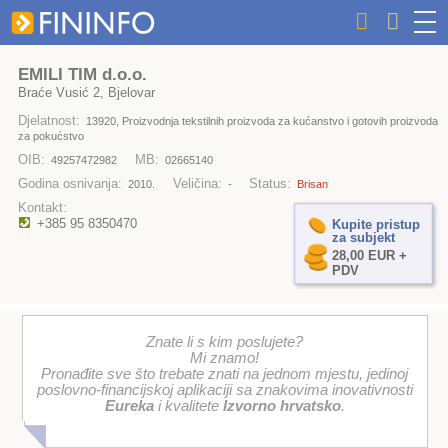
EMILI TIM d.o.o.
Braće Vusić 2, Bjelovar
Djelatnost:
13920, Proizvodnja tekstilnih proizvoda za kućanstvo i gotovih proizvoda
za pokućstvo
OIB:
MB:
49257472982
02665140
Godina osnivanja:
Veličina:
Status:
2010.
-
Brisan
Kontakt:
+385 95 8350470
Kupite pristup
za subjekt
28,00 EUR +
PDV
Znate li s kim poslujete?
Mi znamo!
Pronađite sve što trebate znati na jednom mjestu, jedinoj
poslovno-financijskoj aplikaciji sa znakovima inovativnosti
Eureka
i kvalitete
Izvorno hrvatsko
.