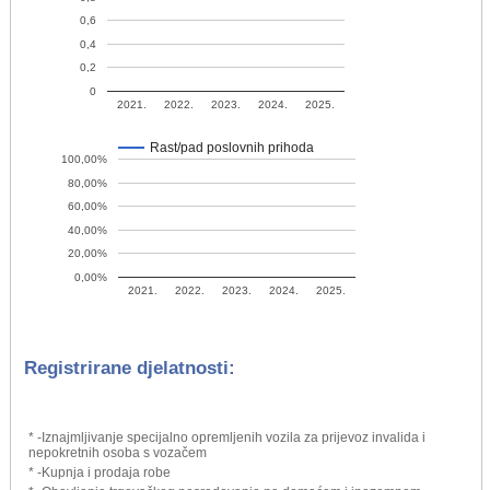
0,6
0,4
0,2
0
2021.
2022.
2023.
2024.
2025.
Rast/pad poslovnih prihoda
100,00%
80,00%
60,00%
40,00%
20,00%
0,00%
2021.
2022.
2023.
2024.
2025.
Registrirane djelatnosti:
* -Iznajmljivanje specijalno opremljenih vozila za prijevoz invalida i
nepokretnih osoba s vozačem
* -Kupnja i prodaja robe