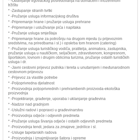
* -Obavljanje trgovačkog posredovanja na domaćem i inozemnom
tržištu
* -Zastupanje stranih tvrtki
* -Pružanje usluga informacijskog društva
* -Pripremanje hrane i pružanje usluga prehrane
* -Pripremanje i usluživanje pića i napitaka
* -Pružanje usluga smještaja
* -Pripremanje hrane za potrošnju na drugom mjestu (u prijevoznim
sredstvima, na priredbama i sl.) i opskrba tom hranom (catering)
* -Pružanje usluga turističkog vodiča, pratitelja, animatora, zastupnika,
pružanje usluga u nautičkom, seljačkom, zdravstvenom, kongresnom,
športskom, lovnom i drugim oblicima turizma, pružanje ostalih turističkih
usluga i dr.
* -Javni cestovni prijevoz putnika i tereta u unutarnjem i međunarodnom
cestovnom prijevozu
* -Prijevoz za vlastite potrebe
* -Poljoprivredna djelatnost
* -Proizvodnja poljoprivrednih i prehrambenih proizvoda-ekološka
proizvodnja
* -Projektiranje, građenje, uporaba i uklanjanje građevina
* -Nadzor nad gradnjom
* -Uslužni radovi i popravci u građevinarstvu
* -Proizvodnja odjeće i odjevnih predmeta
* -Pružanje usluga šivanja odjeće i ostalih odjevnih predmeta
* -Proizvodnja tendi, jedara za zmajeve, jedrilice i sl.
* -Usluge tapetarskih radova
* -Proizvodnja i iznajmljivanje šatora i opreme