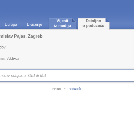
Vijesti
Detaljno
Europa
E-učenje
iz medija
o poduzeću
omislav Pajas, Zagreb
dovi
Aktivan
tus:
Fininfo
>
Poduzeće