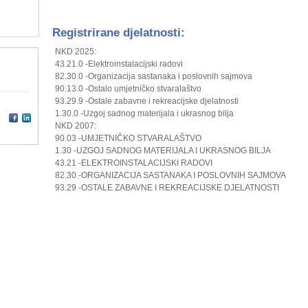
Registrirane djelatnosti:
NKD 2025:
43.21.0 -Elektroinstalacijski radovi
82.30.0 -Organizacija sastanaka i poslovnih sajmova
90.13.0 -Ostalo umjetničko stvaralaštvo
93.29.9 -Ostale zabavne i rekreacijske djelatnosti
1.30.0 -Uzgoj sadnog materijala i ukrasnog bilja
NKD 2007:
90.03 -UMJETNIČKO STVARALAŠTVO
1.30 -UZGOJ SADNOG MATERIJALA I UKRASNOG BILJA
43.21 -ELEKTROINSTALACIJSKI RADOVI
82.30 -ORGANIZACIJA SASTANAKA I POSLOVNIH SAJMOVA
93.29 -OSTALE ZABAVNE I REKREACIJSKE DJELATNOSTI