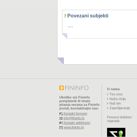
Povezani subjekti
...
O nama
Tko smo
Ukoliko ste Fininfo
Naša vizija
pretplatnik ili imate
Naš tim
pitanja vezana za Fininfo
Zapošljavanje
portal, kontaktirajte nas:
Kontakt formom
Ponosni dobitnici
info@fininfo.hr
nagrada:
Kontakt telefonom
www.fininfo.hr