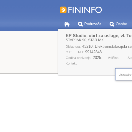
Poduzeća
Osobe
EP Studio, obrt za usluge, vl. T
STARJAK 90, STARJAK
43210, Elektroinstalacijski ra
Djelatnost:
99142848
OIB:
MB:
2025.
-
Godina osnivanja:
Veličina:
Sta
Kontakt: