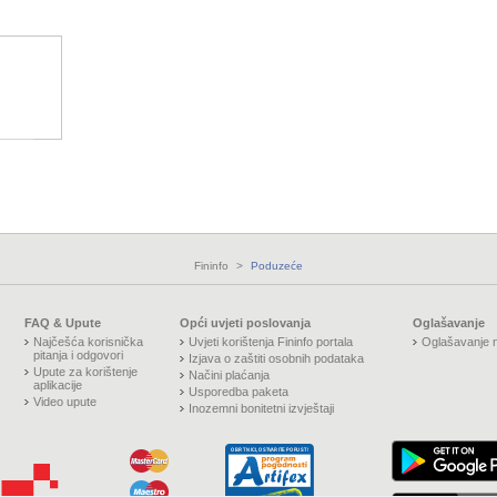
Fininfo
>
Poduzeće
FAQ & Upute
Opći uvjeti poslovanja
Oglašavanje
Najčešća korisnička
Uvjeti korištenja Fininfo portala
Oglašavanje n
pitanja i odgovori
Izjava o zaštiti osobnih podataka
Upute za korištenje
Načini plaćanja
aplikacije
Usporedba paketa
Video upute
Inozemni bonitetni izvještaji