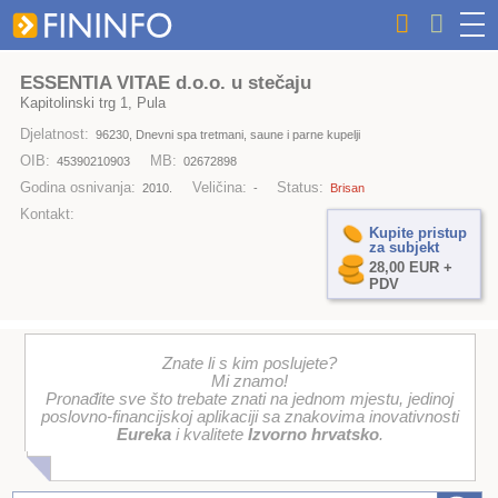
ESSENTIA VITAE d.o.o. u stečaju
Kapitolinski trg 1, Pula
Djelatnost:
96230, Dnevni spa tretmani, saune i parne kupelji
OIB:
MB:
45390210903
02672898
Godina osnivanja:
Veličina:
Status:
2010.
-
Brisan
Kontakt:
Kupite pristup
za subjekt
28,00 EUR +
PDV
Znate li s kim poslujete?
Mi znamo!
Pronađite sve što trebate znati na jednom mjestu, jedinoj
poslovno-financijskoj aplikaciji sa znakovima inovativnosti
Eureka
i kvalitete
Izvorno hrvatsko
.