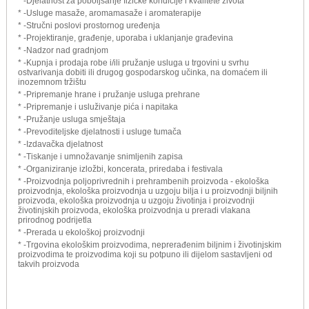
* -Djelatnost za poboljšanje fizičke kondicije i kvalitete života
* -Usluge masaže, aromamasaže i aromaterapije
* -Stručni poslovi prostornog uređenja
* -Projektiranje, građenje, uporaba i uklanjanje građevina
* -Nadzor nad gradnjom
* -Kupnja i prodaja robe i/ili pružanje usluga u trgovini u svrhu
ostvarivanja dobiti ili drugog gospodarskog učinka, na domaćem ili
inozemnom tržištu
* -Pripremanje hrane i pružanje usluga prehrane
* -Pripremanje i usluživanje pića i napitaka
* -Pružanje usluga smještaja
* -Prevoditeljske djelatnosti i usluge tumača
* -Izdavačka djelatnost
* -Tiskanje i umnožavanje snimljenih zapisa
* -Organiziranje izložbi, koncerata, priredaba i festivala
* -Proizvodnja poljoprivrednih i prehrambenih proizvoda - ekološka
proizvodnja, ekološka proizvodnja u uzgoju bilja i u proizvodnji biljnih
proizvoda, ekološka proizvodnja u uzgoju životinja i proizvodnji
životinjskih proizvoda, ekološka proizvodnja u preradi vlakana
prirodnog podrijetla
* -Prerada u ekološkoj proizvodnji
* -Trgovina ekološkim proizvodima, neprerađenim biljnim i životinjskim
proizvodima te proizvodima koji su potpuno ili dijelom sastavljeni od
takvih proizvoda