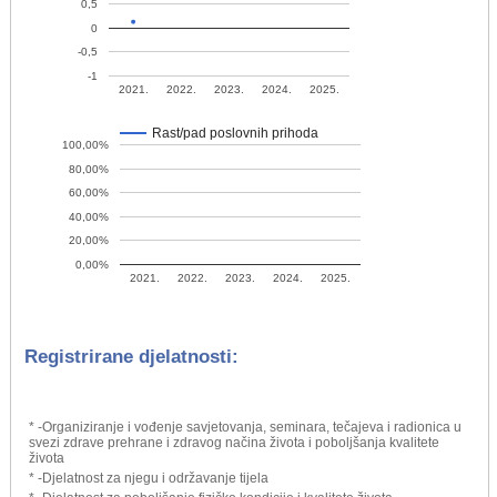
0,5
0
-0,5
-1
2021.
2022.
2023.
2024.
2025.
Rast/pad poslovnih prihoda
100,00%
80,00%
60,00%
40,00%
20,00%
0,00%
2021.
2022.
2023.
2024.
2025.
Registrirane djelatnosti:
* -Organiziranje i vođenje savjetovanja, seminara, tečajeva i radionica u
svezi zdrave prehrane i zdravog načina života i poboljšanja kvalitete
života
* -Djelatnost za njegu i održavanje tijela