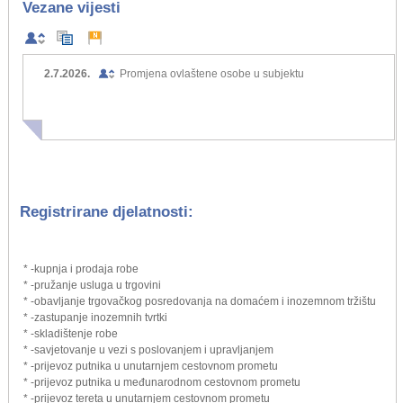
Vezane vijesti
2.7.2026.
Promjena ovlaštene osobe u subjektu
Registrirane djelatnosti:
* -kupnja i prodaja robe
* -pružanje usluga u trgovini
* -obavljanje trgovačkog posredovanja na domaćem i inozemnom tržištu
* -zastupanje inozemnih tvrtki
* -skladištenje robe
* -savjetovanje u vezi s poslovanjem i upravljanjem
* -prijevoz putnika u unutarnjem cestovnom prometu
* -prijevoz putnika u međunarodnom cestovnom prometu
* -prijevoz tereta u unutarnjem cestovnom prometu