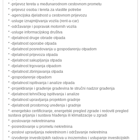
* -prijevoz tereta u međunarodnom cestovnom prometu
* -prijevoz osoba i tereta za vlastite potrebe
* -agencijska djelatnost u cestovnom prijevozu
* -usluge iznajmljivanja vozila (rent-a-car)
* -održavanje i popravak motornih vozila
* -usluge informacijskog društva
* -djelatnost druge obrade otpada
* -djelatnost oporabe otpada
* -djelatnost posredovanja u gospodarenju otpadom
* -djelatnost prijevoza otpada
* -djelatnost sakupljanja otpada
* -djelatnost trgovanja otpadom
* -djelatnost zbrinjavanja otpada
* -gospodarenje otpadom
* -djelatnost ispitivanja i analize otpada
* -projektiranje i građenje građevina te stručni nadzor građenja
* -djelatnost tehničkog ispitivanja i analize
* -djelatnost upravljanja projektom gradnje
* -djelatnosti prostornog uređenja i gradnje
* -energetsko certificiranje, energetski pregled zgrade i redoviti pregled
sustava grijanja i sustava hlađenja ili klimatizacije u zgradi
* -poslovanje nekretninama
* -posredovanje u prometu nekretnina
* -poslovi upravljanja nekretninom i održavanje nekretnina
* -izvođenje investicijskih radova u inozemstvu i ustupanje investicijskih