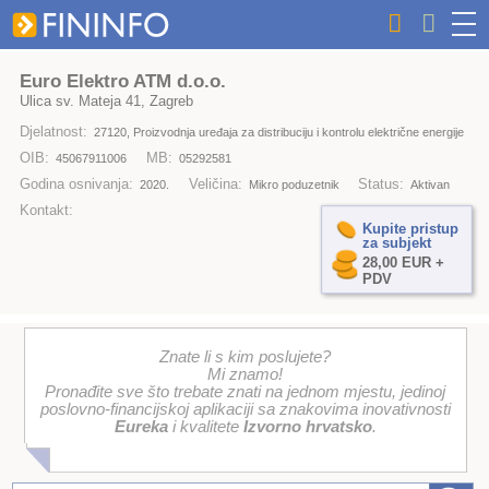
Euro Elektro ATM d.o.o.
Ulica sv. Mateja 41, Zagreb
Djelatnost:
27120, Proizvodnja uređaja za distribuciju i kontrolu električne energije
OIB:
MB:
45067911006
05292581
Godina osnivanja:
Veličina:
Status:
2020.
Mikro poduzetnik
Aktivan
Kontakt:
Kupite pristup
za subjekt
28,00 EUR +
PDV
Znate li s kim poslujete?
Mi znamo!
Pronađite sve što trebate znati na jednom mjestu, jedinoj
poslovno-financijskoj aplikaciji sa znakovima inovativnosti
Eureka
i kvalitete
Izvorno hrvatsko
.