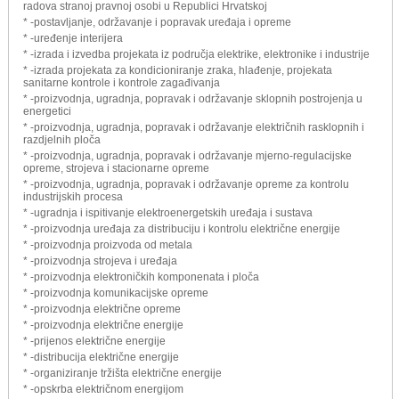
radova stranoj pravnoj osobi u Republici Hrvatskoj
* -postavljanje, održavanje i popravak uređaja i opreme
* -uređenje interijera
* -izrada i izvedba projekata iz područja elektrike, elektronike i industrije
* -izrada projekata za kondicioniranje zraka, hlađenje, projekata
sanitarne kontrole i kontrole zagađivanja
* -proizvodnja, ugradnja, popravak i održavanje sklopnih postrojenja u
energetici
* -proizvodnja, ugradnja, popravak i održavanje električnih rasklopnih i
razdjelnih ploča
* -proizvodnja, ugradnja, popravak i održavanje mjerno-regulacijske
opreme, strojeva i stacionarne opreme
* -proizvodnja, ugradnja, popravak i održavanje opreme za kontrolu
industrijskih procesa
* -ugradnja i ispitivanje elektroenergetskih uređaja i sustava
* -proizvodnja uređaja za distribuciju i kontrolu električne energije
* -proizvodnja proizvoda od metala
* -proizvodnja strojeva i uređaja
* -proizvodnja elektroničkih komponenata i ploča
* -proizvodnja komunikacijske opreme
* -proizvodnja električne opreme
* -proizvodnja električne energije
* -prijenos električne energije
* -distribucija električne energije
* -organiziranje tržišta električne energije
* -opskrba električnom energijom