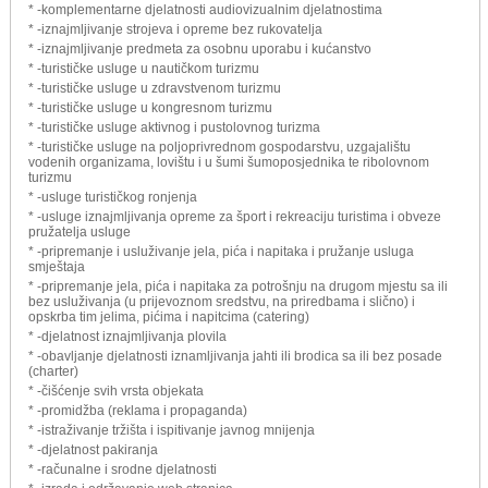
* -komplementarne djelatnosti audiovizualnim djelatnostima
* -iznajmljivanje strojeva i opreme bez rukovatelja
* -iznajmljivanje predmeta za osobnu uporabu i kućanstvo
* -turističke usluge u nautičkom turizmu
* -turističke usluge u zdravstvenom turizmu
* -turističke usluge u kongresnom turizmu
* -turističke usluge aktivnog i pustolovnog turizma
* -turističke usluge na poljoprivrednom gospodarstvu, uzgajalištu
vodenih organizama, lovištu i u šumi šumoposjednika te ribolovnom
turizmu
* -usluge turističkog ronjenja
* -usluge iznajmljivanja opreme za šport i rekreaciju turistima i obveze
pružatelja usluge
* -pripremanje i usluživanje jela, pića i napitaka i pružanje usluga
smještaja
* -pripremanje jela, pića i napitaka za potrošnju na drugom mjestu sa ili
bez usluživanja (u prijevoznom sredstvu, na priredbama i slično) i
opskrba tim jelima, pićima i napitcima (catering)
* -djelatnost iznajmljivanja plovila
* -obavljanje djelatnosti iznamljivanja jahti ili brodica sa ili bez posade
(charter)
* -čišćenje svih vrsta objekata
* -promidžba (reklama i propaganda)
* -istraživanje tržišta i ispitivanje javnog mnijenja
* -djelatnost pakiranja
* -računalne i srodne djelatnosti