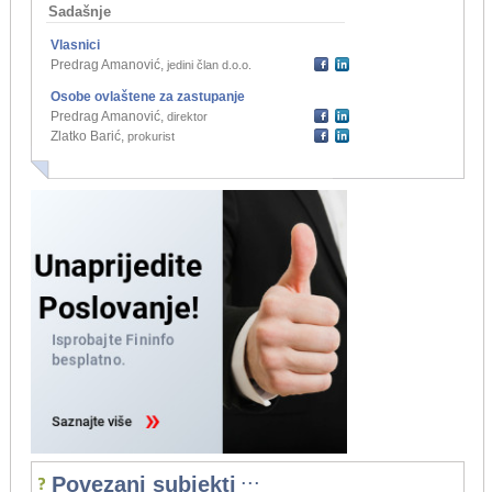
Sadašnje
Vlasnici
Predrag Amanović
,
jedini član d.o.o.
Osobe ovlaštene za zastupanje
Predrag Amanović
,
direktor
Zlatko Barić
,
prokurist
...
Povezani subjekti