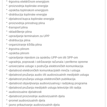
* -trgovina električnom energijom
* -proizvodnja toplinske energije
* -opskrba toplinskom energijom
* -distribucija toplinske energije
* -djelatnost kupca toplinske energije
* -proizvodnja prirodnog plina
* -transport plina
* -skladištenje plina
* -upravljanje terminalom za UPP
* -distribucija plina
* -organiziranje tržišta plina
* -trgovina plinom
* -opskrba plinom
* -upravljanje mjestom za opskrbu UPP-om i/ili SPP-om
* -ugradnja, popravak i održavanje računala i periferne opreme
* -univerzalne usluge s područja elektroničkih komunikacija
* -djelatnost elektroničkih komunikacijskih mreža i usluga
* -djelatnost pružanja audio i/ili audiovizualnih medijskih usluga
* -djelatnost pružanja usluga elektroničkih publikacija
* -djelatnost objavljivanja audiovizualnog i radijskog programa
* -djelatnost pružanja medijskih usluga televizije i/ili radija
* -audiovizualne djelatnosti
* -djelatnost proizvodnje audiovizualnih djela
* -promet audiovizualnih djela
* -javno prikazivanje audiovizualnih djela