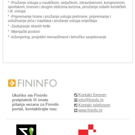
* -Pružanje usluga u nautičkom, seljačkom, zdravstvenom, kongresnom,
sportskom, lovnom i drugim oblicima turizma, prružanje ostalih turističkih
i dr. usluga
* -Pripremanje hrane i pružanje usluga prehrane, pripremanje i
usluživanje pića i napitaka i pružanje usluga smještaja
* -Zastupanje stranih tvrtki
* -Mjenjački poslovi
* -Inženjering, projektni menadžment i tehničko savjetovanje
Kontakt formom
Ukoliko ste Fininfo
pretplatnik ili imate
info@fininfo.hr
pitanja vezana za Fininfo
Kontakt telefonom
portal, kontaktirajte nas:
www.fininfo.hr