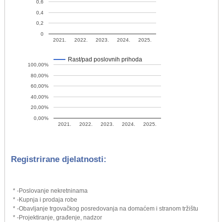
0,6
0,4
0,2
0
2021.
2022.
2023.
2024.
2025.
Rast/pad poslovnih prihoda
100,00%
80,00%
60,00%
40,00%
20,00%
0,00%
2021.
2022.
2023.
2024.
2025.
Registrirane djelatnosti:
* -Poslovanje nekretninama
* -Kupnja i prodaja robe
* -Obavljanje trgovačkog posredovanja na domaćem i stranom tržištu
* -Projektiranje, građenje, nadzor