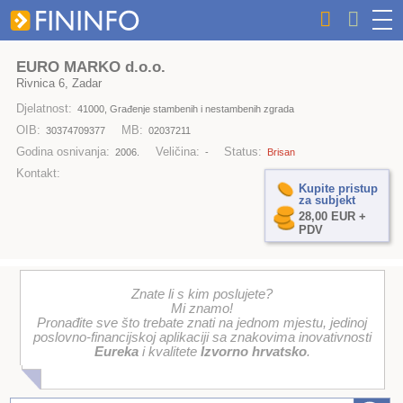
EURO MARKO d.o.o.
Rivnica 6, Zadar
Djelatnost:
41000, Građenje stambenih i nestambenih zgrada
OIB:
MB:
30374709377
02037211
Godina osnivanja:
Veličina:
Status:
2006.
-
Brisan
Kontakt:
Kupite pristup
za subjekt
28,00 EUR +
PDV
Znate li s kim poslujete?
Mi znamo!
Pronađite sve što trebate znati na jednom mjestu, jedinoj
poslovno-financijskoj aplikaciji sa znakovima inovativnosti
Eureka
i kvalitete
Izvorno hrvatsko
.