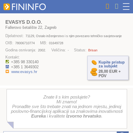
EVASYS D.O.O.
Fallerovo šetalište 22, Zagreb
Djelatnost:
71129, Ostalo inženjerstvo i s njim povezano tehničko savjetovanje
OIB:
MB:
78006710774
01649728
Godina osnivanja:
Veličina:
Status:
2002.
-
Brisan
Kontakt:
+385 98 330140
Kupite pristup
za subjekt
+385 1 3649302
28,00 EUR +
www.evasys.hr
PDV
Znate li s kim poslujete?
Mi znamo!
Pronađite sve što trebate znati na jednom mjestu, jedinoj
poslovno-financijskoj aplikaciji sa znakovima inovativnosti
Eureka
i kvalitete
Izvorno hrvatsko
.