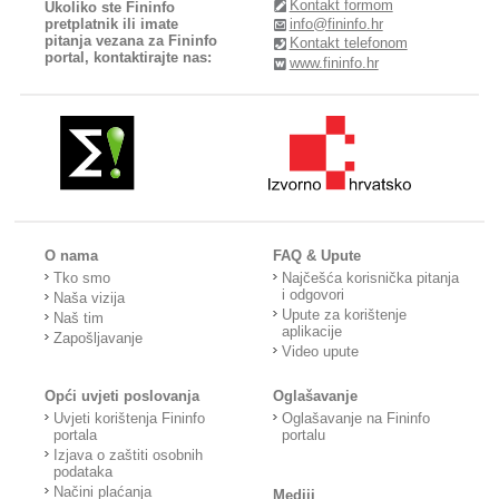
Kontakt formom
Ukoliko ste Fininfo
pretplatnik ili imate
info@fininfo.hr
pitanja vezana za Fininfo
Kontakt telefonom
portal, kontaktirajte nas:
www.fininfo.hr
O nama
FAQ & Upute
Tko smo
Najčešća korisnička pitanja
i odgovori
Naša vizija
Upute za korištenje
Naš tim
aplikacije
Zapošljavanje
Video upute
Opći uvjeti poslovanja
Oglašavanje
Uvjeti korištenja Fininfo
Oglašavanje na Fininfo
portala
portalu
Izjava o zaštiti osobnih
podataka
Načini plaćanja
Mediji