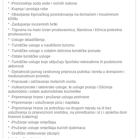
* -Proizvodnja soda vode i voćnih sokova
* -Kupnja i prodaja robe
* -Obavljanje trgovačkog posredovanja na domaćem i inozemnom
tržištu
* -Zastupanje inozemnih tvrtki
* -Trgovina na malo izvan prodavaonica, štandova i tržnica-pokretna
prodavaonica
* -Usluge skladištenja
* -Turističke usluge u nautičkom turizmu
* -Turističke usluge u ostalim oblicima turističke ponude
* -Ostale turističke usluge
* -Turističke usluge koje uključuju športsko-rekreativne ili pustolovne
aktivnosti
* -Djelatnosti javnog cestovnog prijevoza putnika i tereta u domaćem i
međunarodnom prometu
* -Popravak i održavanje motornih vozila
* -Vulkanizerske i lakirerske usluge, te usluge pranja i čišćenja
automobila i ostale automobilske kozmetike
* -Pripremanje hrane i pružanje usluga prehrane
* -Pripremanje i usluživanje pića i napitaka
* -Pripremanje hrane za potrošnju na drugom mjestu sa ili bez
usluživanja (u prijevoznom sredstvu, na priredbama i sl.) i opskrba dom
hranom (catering)
* -Pružanje usluge smještaja
* -Pružanje usluge smještaja kućnih ljubimaca
* -Grafičko oblikovanje (dizajn)