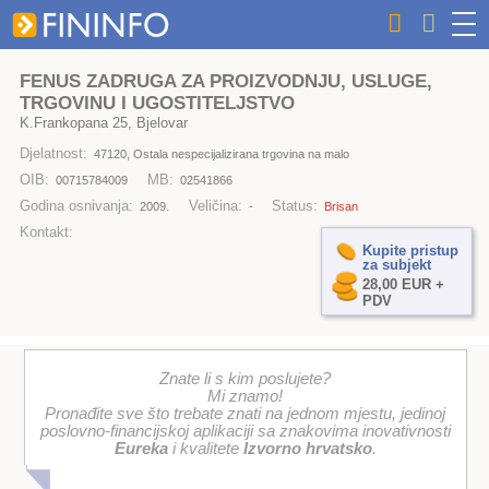
FENUS ZADRUGA ZA PROIZVODNJU, USLUGE,
TRGOVINU I UGOSTITELJSTVO
K.Frankopana 25, Bjelovar
Djelatnost:
47120, Ostala nespecijalizirana trgovina na malo
OIB:
MB:
00715784009
02541866
Godina osnivanja:
Veličina:
Status:
2009.
-
Brisan
Kontakt:
Kupite pristup
za subjekt
28,00 EUR +
PDV
Znate li s kim poslujete?
Mi znamo!
Pronađite sve što trebate znati na jednom mjestu, jedinoj
poslovno-financijskoj aplikaciji sa znakovima inovativnosti
Eureka
i kvalitete
Izvorno hrvatsko
.