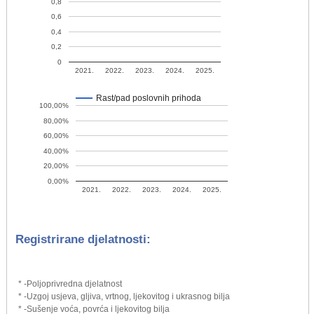
0,8
0,6
0,4
0,2
0
2021.
2022.
2023.
2024.
2025.
Rast/pad poslovnih prihoda
100,00%
80,00%
60,00%
40,00%
20,00%
0,00%
2021.
2022.
2023.
2024.
2025.
Registrirane djelatnosti:
* -Poljoprivredna djelatnost
* -Uzgoj usjeva, gljiva, vrtnog, ljekovitog i ukrasnog bilja
* -Sušenje voća, povrća i ljekovitog bilja