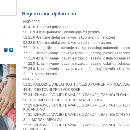
Registrirane djelatnosti:
NKD 2025:
49.41.0 -Cestovni prijevoz robe
50.10.9 -Ostali pomorski i obalni prijevoz putnika
52.21.0 -Uslužne djelatnosti u vezi s kopnenim prijevozom
52.22.0 -Uslužne djelatnosti u vezi s vodnim prijevozom
77.11.0 -Iznajmljivanje i davanje u zakup (leasing) automobila i moto
77.21.1 -Iznajmljivanje i davanje u zakup (leasing) plovila za razon
77.21.9 -Iznajmljivanje i davanje u zakup (leasing) ostale opreme za 
77.22.0 -Iznajmljivanje i davanje u zakup (leasing) ostalih predme
77.34.0 -Iznajmljivanje i davanje u zakup (leasing) plovnih prijevoz
3.11.0 -Morski ribolov
NKD 2007:
52.21 -USLUŽNE DJELATNOSTI U VEZI S KOPNENIM PRIJEVOZ
49.41 -CESTOVNI PRIJEVOZ ROBE
77.34 -IZNAJMLJIVANJE I DAVANJE U ZAKUP (LEASING) PLOVN
50.10 -POMORSKI I OBALNI PRIJEVOZ PUTNIKA
77.29 -IZNAJMLJIVANJE I DAVANJE U ZAKUP (LEASING) OSTA
KUĆANSTVO
77.21 -IZNAJMLJIVANJE I DAVANJE U ZAKUP (LEA­SING) OPREM
3.11 -MORSKI RIBOLOV
77.39 -IZNAJMLJIVANJE I DAVANJE U ZAKUP (LEASING) OSTAL
DOBARA, D. N.