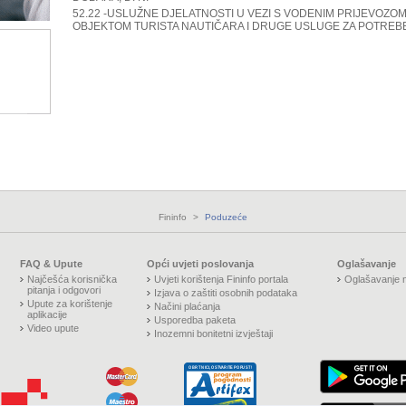
52.22 -USLUŽNE DJELATNOSTI U VEZI S VODENIM PRIJEVOZO
OBJEKTOM TURISTA NAUTIČARA I DRUGE USLUGE ZA POTREB
Fininfo
>
Poduzeće
FAQ & Upute
Opći uvjeti poslovanja
Oglašavanje
Najčešća korisnička
Uvjeti korištenja Fininfo portala
Oglašavanje n
pitanja i odgovori
Izjava o zaštiti osobnih podataka
Upute za korištenje
Načini plaćanja
aplikacije
Usporedba paketa
Video upute
Inozemni bonitetni izvještaji