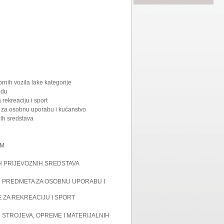
rnih vozila lake kategorije
odu
rekreaciju i sport
ta za osobnu uporabu i kućanstvo
nih sredstava
OM
IH PRIJEVOZNIH SREDSTAVA
LIH PREDMETA ZA OSOBNU UPORABU I
E ZA REKREACIJU I SPORT
IH STROJEVA, OPREME I MATERIJALNIH