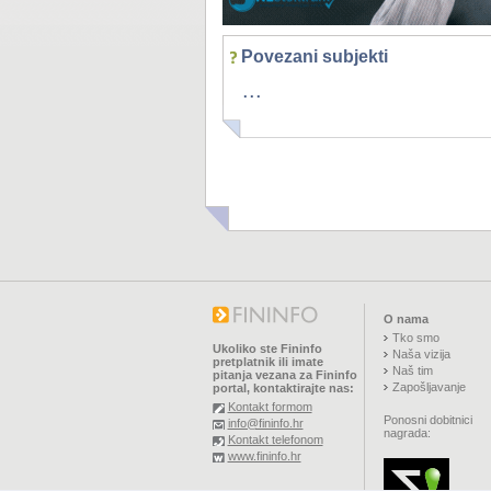
Povezani subjekti
...
O nama
Tko smo
Ukoliko ste Fininfo
Naša vizija
pretplatnik ili imate
Naš tim
pitanja vezana za Fininfo
Zapošljavanje
portal, kontaktirajte nas:
Kontakt formom
Ponosni dobitnici
info@fininfo.hr
nagrada:
Kontakt telefonom
www.fininfo.hr