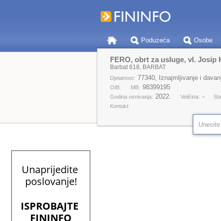
Poduzeća
Osobe
FERO, obrt za usluge, vl. Josip 
Barbat 618, BARBAT
77340, Iznajmljivanje i davan
Djelatnost:
98399195
OIB:
MB:
2022.
-
Godina osnivanja:
Veličina:
Sta
Kontakt: