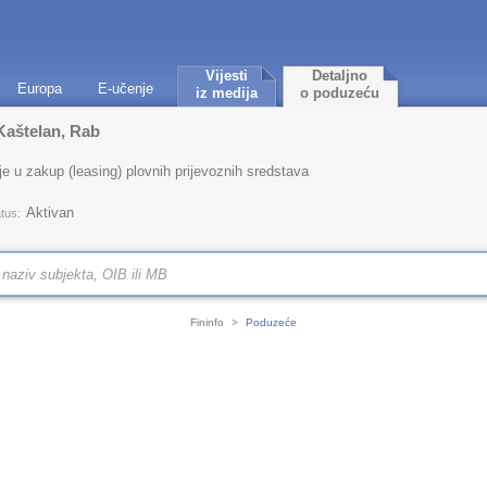
Vijesti
Detaljno
Europa
E-učenje
iz medija
o poduzeću
Kaštelan, Rab
je u zakup (leasing) plovnih prijevoznih sredstava
Aktivan
tus:
Fininfo
>
Poduzeće