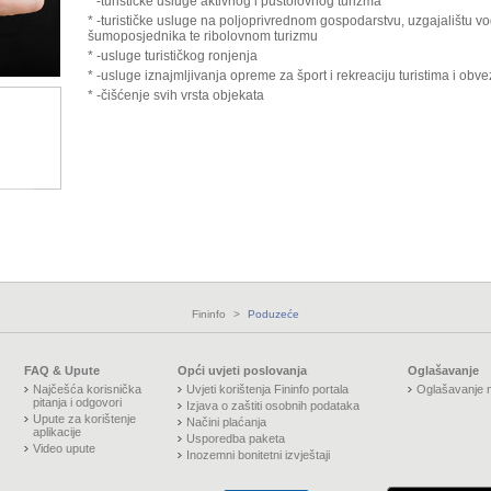
* -turističke usluge aktivnog i pustolovnog turizma
* -turističke usluge na poljoprivrednom gospodarstvu, uzgajalištu vo
šumoposjednika te ribolovnom turizmu
* -usluge turističkog ronjenja
* -usluge iznajmljivanja opreme za šport i rekreaciju turistima i obv
* -čišćenje svih vrsta objekata
Fininfo
>
Poduzeće
FAQ & Upute
Opći uvjeti poslovanja
Oglašavanje
Najčešća korisnička
Uvjeti korištenja Fininfo portala
Oglašavanje n
pitanja i odgovori
Izjava o zaštiti osobnih podataka
Upute za korištenje
Načini plaćanja
aplikacije
Usporedba paketa
Video upute
Inozemni bonitetni izvještaji