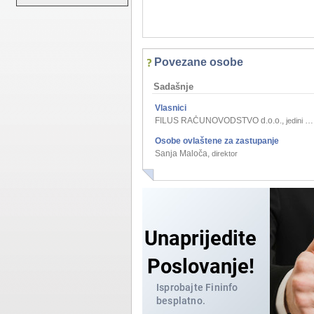
Povezane osobe
Sadašnje
Vlasnici
FILUS RAČUNOVODSTVO d.o.o.
,
jedini osnivač j.d.o.o.
Osobe ovlaštene za zastupanje
Sanja Maloča
,
direktor