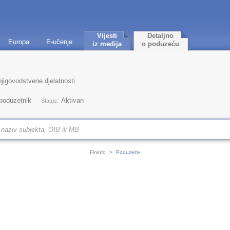
Vijesti
Detaljno
Europa
E-učenje
iz medija
o poduzeću
jigovodstvene djelatnosti
 poduzetnik
Aktivan
Status:
Fininfo
>
Poduzeće