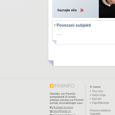
Povezani subjekti
...
O nama
Tko smo
Ukoliko ste Fininfo
Naša vizija
pretplatnik ili imate
Naš tim
pitanja vezana za Fininfo
Zapošljavanje
portal, kontaktirajte nas:
Kontakt formom
Ponosni dobitnici
info@fininfo.hr
nagrada: