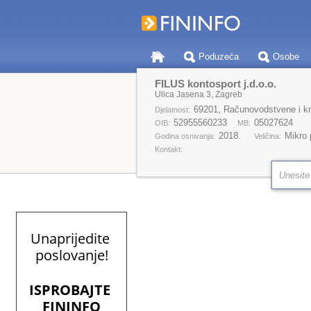
Poduzeća
Osobe
FILUS kontosport j.d.o.o.
Ulica Jasena 3, Zagreb
69201, Računovodstvene i kn
Djelatnost:
52955560233
05027624
OIB:
MB:
2018.
Mikro
Godina osnivanja:
Veličina:
Kontakt: