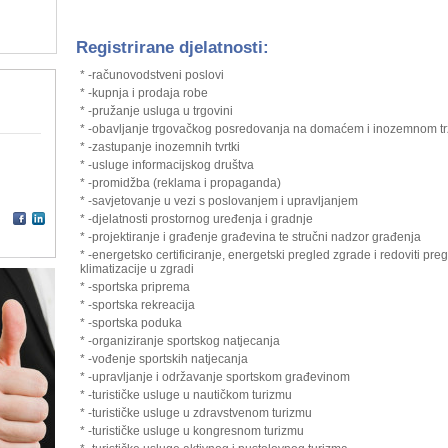
Registrirane djelatnosti:
* -računovodstveni poslovi
* -kupnja i prodaja robe
* -pružanje usluga u trgovini
* -obavljanje trgovačkog posredovanja na domaćem i inozemnom tr
* -zastupanje inozemnih tvrtki
* -usluge informacijskog društva
* -promidžba (reklama i propaganda)
* -savjetovanje u vezi s poslovanjem i upravljanjem
* -djelatnosti prostornog uređenja i gradnje
* -projektiranje i građenje građevina te stručni nadzor građenja
* -energetsko certificiranje, energetski pregled zgrade i redoviti preg
klimatizacije u zgradi
* -sportska priprema
* -sportska rekreacija
* -sportska poduka
* -organiziranje sportskog natjecanja
* -vođenje sportskih natjecanja
* -upravljanje i održavanje sportskom građevinom
* -turističke usluge u nautičkom turizmu
* -turističke usluge u zdravstvenom turizmu
* -turističke usluge u kongresnom turizmu