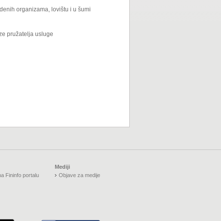
denih organizama, lovištu i u šumi
eze pružatelja usluge
Mediji
a Fininfo portalu
Objave za medije