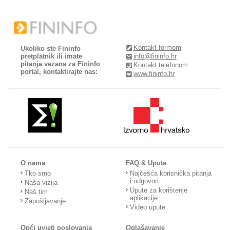
Kontakt formom
Ukoliko ste Fininfo
pretplatnik ili imate
info@fininfo.hr
pitanja vezana za Fininfo
Kontakt telefonom
portal, kontaktirajte nas:
www.fininfo.hr
O nama
FAQ & Upute
Tko smo
Najčešća korisnička pitanja
i odgovori
Naša vizija
Upute za korištenje
Naš tim
aplikacije
Zapošljavanje
Video upute
Opći uvjeti poslovanja
Oglašavanje