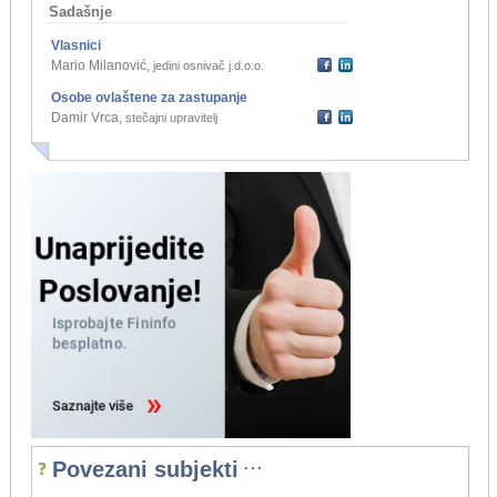
Sadašnje
Vlasnici
Mario Milanović
,
jedini osnivač j.d.o.o.
Osobe ovlaštene za zastupanje
Damir Vrca
,
stečajni upravitelj
...
Povezani subjekti