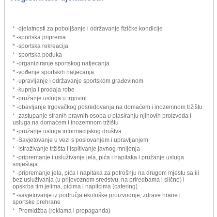
* -djelatnosti za poboljšanje i održavanje fizičke kondicije
* -sportska priprema
* -sportska rekreacija
* -sportska poduka
* -organiziranje sportskog natjecanja
* -vođenje sportskih natjecanja
* -upravljanje i održavanje sportskom građevinom
* -kupnja i prodaja robe
* -pružanje usluga u trgovini
* -obavljanje trgovačkog posredovanja na domaćem i inozemnom tržištu
* -zastupanje stranih pravnih osoba u plasiranju njihovih proizvoda i
usluga na domaćem i inozemnom tržištu
* -pružanje usluga informacijskog društva
* -Savjetovanje u vezi s poslovanjem i upravljanjem
* -istraživanje tržišta i ispitivanje javnog mnijenja
* -pripremanje i usluživanje jela, pića i napitaka i pružanje usluga
smještaja
* -pripremanje jela, pića i napitaka za potrošnju na drugom mjestu sa ili
bez usluživanja (u prijevoznom sredstvu, na priredbama i slično) i
opskrba tim jelima, pićima i napitcima (catering)
* -savjetovanje iz područja ekološke proizvodnje, zdrave hrane i
sportske prehrane
* -Promidžba (reklama i propaganda)