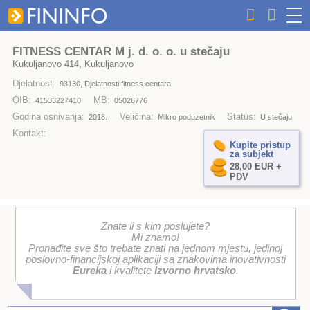
FITNESS CENTAR M j. d. o. o. u stečaju
Kukuljanovo 414, Kukuljanovo
Djelatnost:
93130, Djelatnosti fitness centara
OIB:
MB:
41533227410
05026776
Godina osnivanja:
Veličina:
Status:
2018.
Mikro poduzetnik
U stečaju
Kontakt:
Kupite pristup
za subjekt
28,00 EUR +
PDV
Znate li s kim poslujete?
Mi znamo!
Pronađite sve što trebate znati na jednom mjestu, jedinoj
poslovno-financijskoj aplikaciji sa znakovima inovativnosti
Eureka
i kvalitete
Izvorno hrvatsko
.