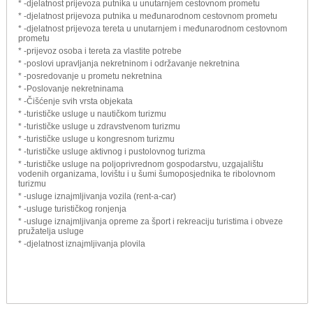
* -djelatnost prijevoza putnika u unutarnjem cestovnom prometu
* -djelatnost prijevoza putnika u međunarodnom cestovnom prometu
* -djelatnost prijevoza tereta u unutarnjem i međunarodnom cestovnom
prometu
* -prijevoz osoba i tereta za vlastite potrebe
* -poslovi upravljanja nekretninom i održavanje nekretnina
* -posredovanje u prometu nekretnina
* -Poslovanje nekretninama
* -Čišćenje svih vrsta objekata
* -turističke usluge u nautičkom turizmu
* -turističke usluge u zdravstvenom turizmu
* -turističke usluge u kongresnom turizmu
* -turističke usluge aktivnog i pustolovnog turizma
* -turističke usluge na poljoprivrednom gospodarstvu, uzgajalištu
vodenih organizama, lovištu i u šumi šumoposjednika te ribolovnom
turizmu
* -usluge iznajmljivanja vozila (rent-a-car)
* -usluge turističkog ronjenja
* -usluge iznajmljivanja opreme za šport i rekreaciju turistima i obveze
pružatelja usluge
* -djelatnost iznajmljivanja plovila