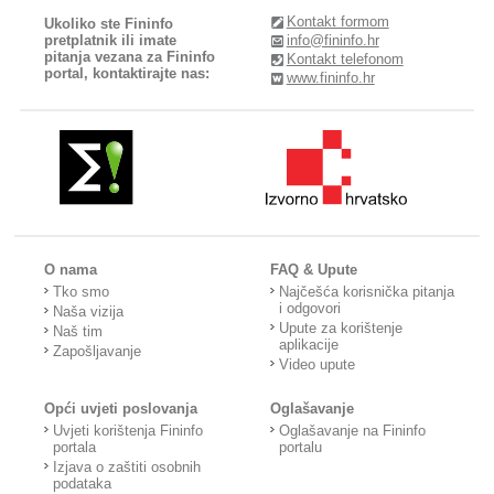
Kontakt formom
Ukoliko ste Fininfo
pretplatnik ili imate
info@fininfo.hr
pitanja vezana za Fininfo
Kontakt telefonom
portal, kontaktirajte nas:
www.fininfo.hr
O nama
FAQ & Upute
Tko smo
Najčešća korisnička pitanja
i odgovori
Naša vizija
Upute za korištenje
Naš tim
aplikacije
Zapošljavanje
Video upute
Opći uvjeti poslovanja
Oglašavanje
Uvjeti korištenja Fininfo
Oglašavanje na Fininfo
portala
portalu
Izjava o zaštiti osobnih
podataka