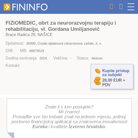
FIZIOMEDIC, obrt za neurorazvojnu terapiju i
rehabilitaciju, vl. Gordana Umiljanović
Braće Radića 29, NAŠICE
Djelatnost:
86990, Ostale djelatnosti zdravstvene zaštite, d. n.
OIB:
MB:
98879529
Godina osnivanja:
Veličina:
Status:
2024.
-
Aktivan
Kontakt:
Kupite pristup
za subjekt
28,00 EUR +
PDV
Znate li s kim poslujete?
Mi znamo!
Pronađite sve što trebate znati na jednom mjestu, jedinoj
poslovno-financijskoj aplikaciji sa znakovima inovativnosti
Eureka
i kvalitete
Izvorno hrvatsko
.