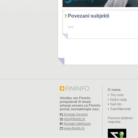
Povezani subjekti
...
O nama
Tko smo
Ukoliko ste Fininfo
Naša vizija
pretplatnik ili imate
Naš tim
pitanja vezana za Fininfo
Zapošljavanje
portal, kontaktirajte nas:
Kontakt formom
Ponosni dobitnici
info@fininfo.hr
nagrada:
Kontakt telefonom
www.fininfo.hr