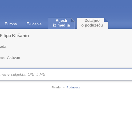
Vijesti
Detaljno
Europa
E-učenje
iz medija
o poduzeću
ilipa Klišanin
rada
Aktivan
tus:
Fininfo
>
Poduzeće