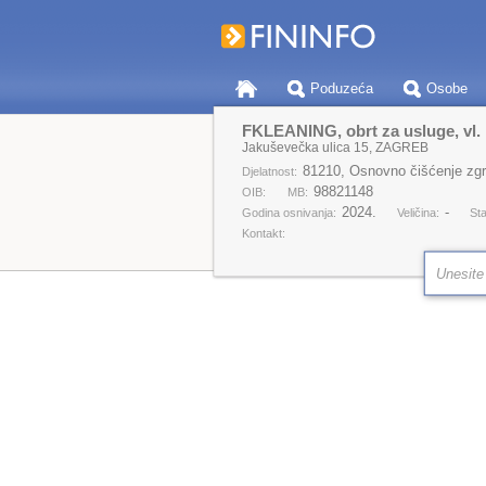
Poduzeća
Osobe
FKLEANING, obrt za usluge, vl. F
Jakuševečka ulica 15, ZAGREB
81210, Osnovno čišćenje zg
Djelatnost:
98821148
OIB:
MB:
2024.
-
Godina osnivanja:
Veličina:
Sta
Kontakt: