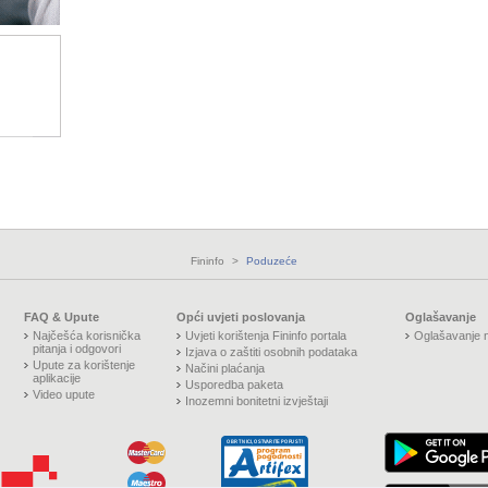
Fininfo
>
Poduzeće
FAQ & Upute
Opći uvjeti poslovanja
Oglašavanje
Najčešća korisnička
Uvjeti korištenja Fininfo portala
Oglašavanje n
pitanja i odgovori
Izjava o zaštiti osobnih podataka
Upute za korištenje
Načini plaćanja
aplikacije
Usporedba paketa
Video upute
Inozemni bonitetni izvještaji