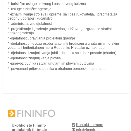
* -turističke usluge aktivnog i pustolovnog turizma
* -usluge turističke agencije
* -iznajmljivanje strojeva i opreme, sa i bez rukovatelja, i predmeta za
osobnu uporabu i kućanstvo
* -administrativne djelatnosti
* -projektiranje i građenje građevina, održavanje zgrade te stručni
nadzor građenja
* -djelatnost upravljanja projektom gradnje
* -djelatnost prijevoza osoba jahtom ili brodicom u unutarnjim morskim
vodama i teritorijalnom moru Republike Hrvatske uz naknadu
* -djelatnosti iznajmljivanja jahti ili brodica sa ili bez posade (charter)
* -djelatnost iznajmljivanja plovila
* -prijevoz putnika i stvari unutarnjim plovnim putovima
* -povremeni prijevoz putnika u obalnom pomorskom prometu
Kontakt formom
Ukoliko ste Fininfo
pretplatnik ili imate
info@fininfo.hr