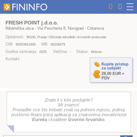
FRESH POINT j.d.o.o.
Ribarnička ulica - Via Pescheria 8, Novigrad - Cittanova
Djelatnost:
96100, Pranje i čišćenje tekstilnih i krznenih proizvoda
OIB:
MB:
90053661905
06208479
Godina osnivanja:
Veličina:
Status:
2025.
-
Aktivan
Kontakt:
Kupite pristup
za subjekt
28,00 EUR +
PDV
Znate li s kim poslujete?
Mi znamo!
Pronađite sve što trebate znati na jednom mjestu, jedinoj
poslovno-financijskoj aplikaciji sa znakovima inovativnosti
Eureka
i kvalitete
Izvorno hrvatsko
.