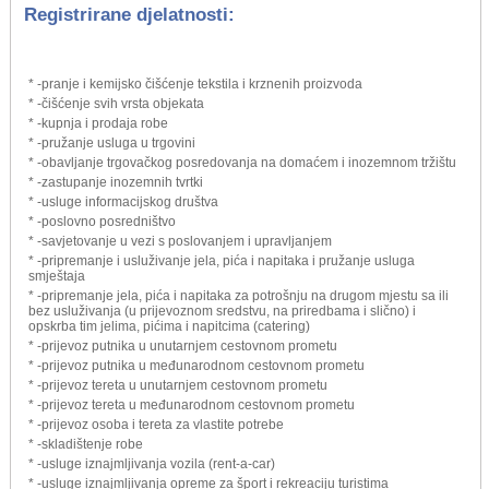
Registrirane djelatnosti:
* -pranje i kemijsko čišćenje tekstila i krznenih proizvoda
* -čišćenje svih vrsta objekata
* -kupnja i prodaja robe
* -pružanje usluga u trgovini
* -obavljanje trgovačkog posredovanja na domaćem i inozemnom tržištu
* -zastupanje inozemnih tvrtki
* -usluge informacijskog društva
* -poslovno posredništvo
* -savjetovanje u vezi s poslovanjem i upravljanjem
* -pripremanje i usluživanje jela, pića i napitaka i pružanje usluga
smještaja
* -pripremanje jela, pića i napitaka za potrošnju na drugom mjestu sa ili
bez usluživanja (u prijevoznom sredstvu, na priredbama i slično) i
opskrba tim jelima, pićima i napitcima (catering)
* -prijevoz putnika u unutarnjem cestovnom prometu
* -prijevoz putnika u međunarodnom cestovnom prometu
* -prijevoz tereta u unutarnjem cestovnom prometu
* -prijevoz tereta u međunarodnom cestovnom prometu
* -prijevoz osoba i tereta za vlastite potrebe
* -skladištenje robe
* -usluge iznajmljivanja vozila (rent-a-car)
* -usluge iznajmljivanja opreme za šport i rekreaciju turistima