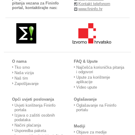
pitanja vezana za Fininfo
Kontakt telefonom
portal, kontaktirajte nas:
www.fininfo.hr
O nama
FAQ & Upute
Tko smo
Najčešća korisnička pitanja
i odgovori
Naša vizija
Upute za korištenje
Naš tim
aplikacije
Zapošljavanje
Video upute
Opći uvjeti poslovanja
Oglašavanje
Uvjeti korištenja Fininfo
Oglašavanje na Fininfo
portala
portalu
Izjava o zaštiti osobnih
podataka
Načini plaćanja
Mediji
Usporedba paketa
Objave za medije