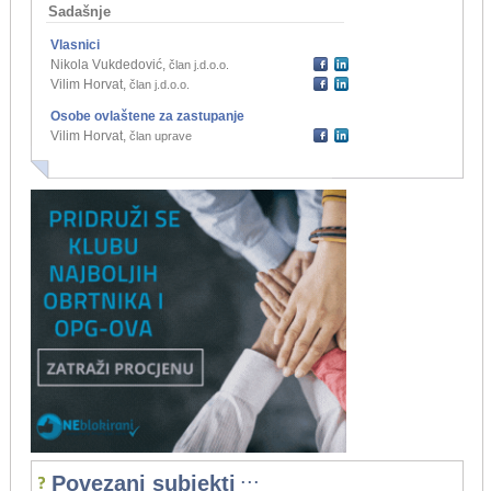
Sadašnje
Vlasnici
Nikola Vukdedović
,
član j.d.o.o.
Vilim Horvat
,
član j.d.o.o.
Osobe ovlaštene za zastupanje
Vilim Horvat
,
član uprave
...
Povezani subjekti