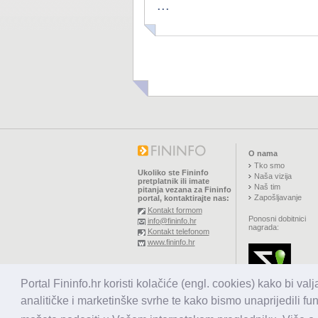
...
O nama
Tko smo
Ukoliko ste Fininfo
Naša vizija
pretplatnik ili imate
Naš tim
pitanja vezana za Fininfo
Zapošljavanje
portal, kontaktirajte nas:
Kontakt formom
Ponosni dobitnici
info@fininfo.hr
nagrada:
Kontakt telefonom
www.fininfo.hr
© 2026,
El koncept d.o.o.
Portal Fininfo.hr koristi kolačiće (engl. cookies) kako bi val
Sva prava pridržana.
analitičke i marketinške svrhe te kako bismo unaprijedili fu