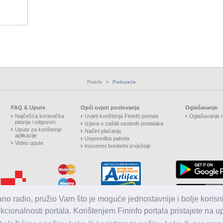
Fininfo
>
Poduzeće
FAQ & Upute
Opći uvjeti poslovanja
Oglašavanje
Najčešća korisnička
Uvjeti korištenja Fininfo portala
Oglašavanje n
pitanja i odgovori
Izjava o zaštiti osobnih podataka
Upute za korištenje
Načini plaćanja
aplikacije
Usporedba paketa
Video upute
Inozemni bonitetni izvještaji
jano radio, pružio Vam što je moguće jednostavnije i bolje korisni
nkcionalnosti portala. Korištenjem Fininfo portala pristajete na 